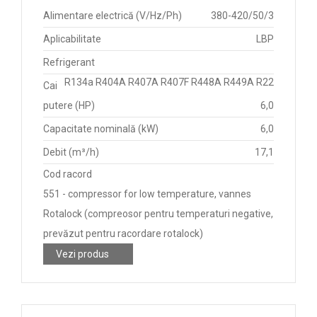
Alimentare electrică (V/Hz/Ph)
380-420/50/3
Aplicabilitate
LBP
Refrigerant
R134a R404A R407A R407F R448A R449A R22
Cai
putere (HP)
6,0
Capacitate nominală (kW)
6,0
Debit (m³/h)
17,1
Cod racord
551 - compressor for low temperature, vannes
Rotalock (compreosor pentru temperaturi negative,
prevăzut pentru racordare rotalock)
Vezi produs