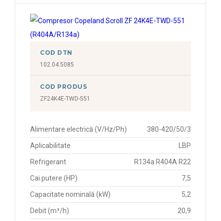
COD DTN
102.04.5085
COD PRODUS
ZF24K4E-TWD-551
Alimentare electrică (V/Hz/Ph)
380-420/50/3
Aplicabilitate
LBP
Refrigerant
R134a R404A R22
Cai putere (HP)
7,5
Capacitate nominală (kW)
5,2
Debit (m³/h)
20,9