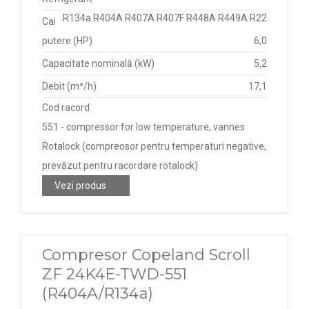
R134a R404A R407A R407F R448A R449A R22
Cai
putere (HP)
6,0
Capacitate nominală (kW)
5,2
Debit (m³/h)
17,1
Cod racord
551 - compressor for low temperature, vannes
Rotalock (compreosor pentru temperaturi negative,
prevăzut pentru racordare rotalock)
Vezi produs
Compresor Copeland Scroll
ZF 24K4E-TWD-551
(R404A/R134a)