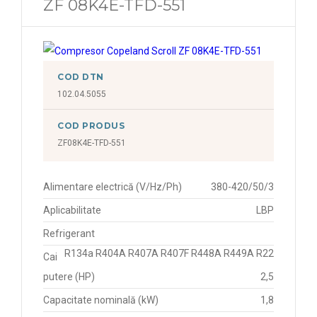
ZF 08K4E-TFD-551
COD DTN
102.04.5055
COD PRODUS
ZF08K4E-TFD-551
Alimentare electrică (V/Hz/Ph)
380-420/50/3
Aplicabilitate
LBP
Refrigerant
R134a R404A R407A R407F R448A R449A R22
Cai
putere (HP)
2,5
Capacitate nominală (kW)
1,8