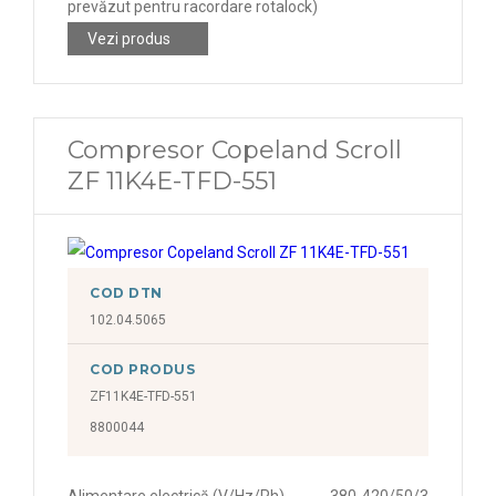
prevăzut pentru racordare rotalock)
Vezi produs
Compresor Copeland Scroll
ZF 11K4E-TFD-551
COD DTN
102.04.5065
COD PRODUS
ZF11K4E-TFD-551
8800044
Alimentare electrică (V/Hz/Ph)
380-420/50/3