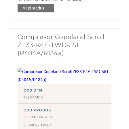
Vezi produs
Compresor Copeland Scroll
ZF33-K4E-TWD-551
(R404A/R134a)
COD DTN
102.04.5015
COD PRODUS
ZF33K4E-TWD-551
ZF34-K5E-TFD567