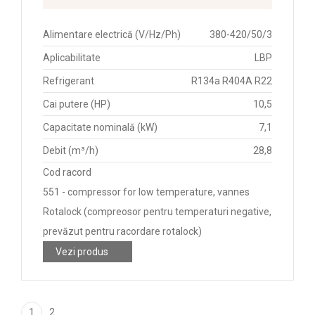
Alimentare electrică (V/Hz/Ph)
380-420/50/3
Aplicabilitate
LBP
Refrigerant
R134a R404A R22
Cai putere (HP)
10,5
Capacitate nominală (kW)
7,1
Debit (m³/h)
28,8
Cod racord
551 - compressor for low temperature, vannes
Rotalock (compreosor pentru temperaturi negative,
prevăzut pentru racordare rotalock)
Vezi produs
1
2