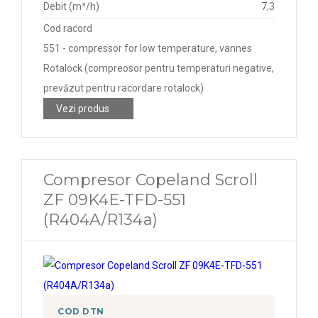
Debit (m³/h)
7,3
Cod racord
551 - compressor for low temperature, vannes
Rotalock (compreosor pentru temperaturi negative,
prevăzut pentru racordare rotalock)
Vezi produs
Compresor Copeland Scroll
ZF 09K4E-TFD-551
(R404A/R134a)
COD DTN