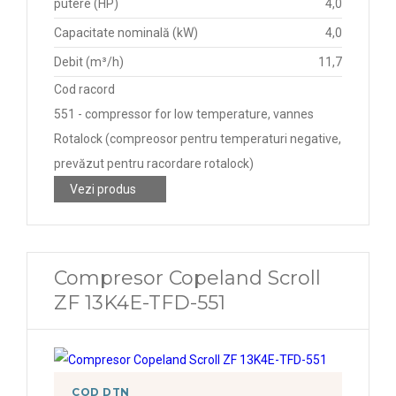
putere (HP)
4,0
Capacitate nominală (kW)
4,0
Debit (m³/h)
11,7
Cod racord
551 - compressor for low temperature, vannes
Rotalock (compreosor pentru temperaturi negative,
prevăzut pentru racordare rotalock)
Vezi produs
Compresor Copeland Scroll
ZF 13K4E-TFD-551
COD DTN