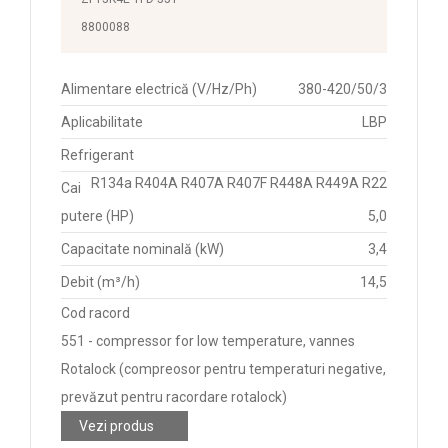
8800088
Alimentare electrică (V/Hz/Ph)
380-420/50/3
Aplicabilitate
LBP
Refrigerant
R134a R404A R407A R407F R448A R449A R22
Cai
putere (HP)
5,0
Capacitate nominală (kW)
3,4
Debit (m³/h)
14,5
Cod racord
551 - compressor for low temperature, vannes
Rotalock (compreosor pentru temperaturi negative,
prevăzut pentru racordare rotalock)
Vezi produs