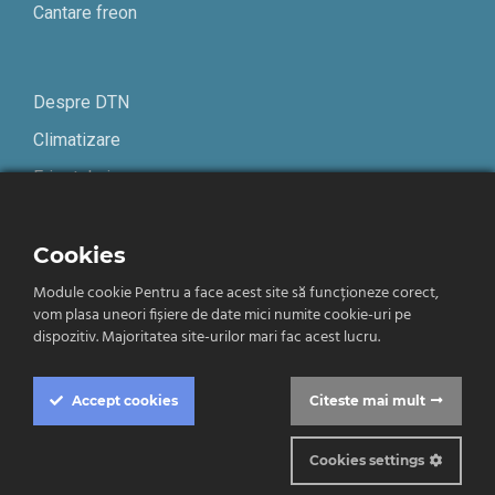
Cantare freon
Despre DTN
Climatizare
Frigotehnie
Contact
Cookies
Module cookie Pentru a face acest site să funcționeze corect,
Termeni și condiții
vom plasa uneori fișiere de date mici numite cookie-uri pe
Confidențialitate
dispozitiv. Majoritatea site-urilor mari fac acest lucru.
Română
Accept
cookies
Citeste mai mult
Cookies settings
© 2019-2026 DTN. Toate drepturile rezervate.