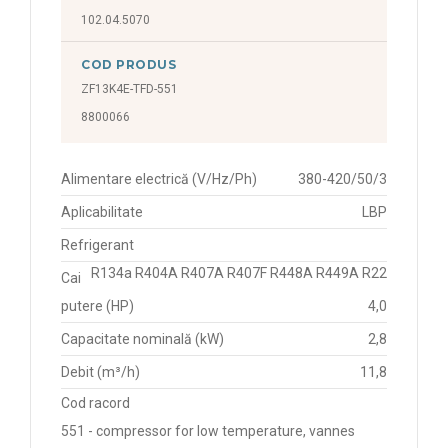
102.04.5070
COD PRODUS
ZF13K4E-TFD-551
8800066
Alimentare electrică (V/Hz/Ph)
380-420/50/3
Aplicabilitate
LBP
Refrigerant
R134a R404A R407A R407F R448A R449A R22
Cai
putere (HP)
4,0
Capacitate nominală (kW)
2,8
Debit (m³/h)
11,8
Cod racord
551 - compressor for low temperature, vannes