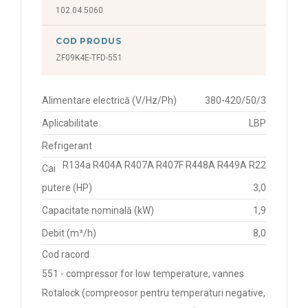
102.04.5060
COD PRODUS
ZF09K4E-TFD-551
Alimentare electrică (V/Hz/Ph)
380-420/50/3
Aplicabilitate
LBP
Refrigerant
R134a R404A R407A R407F R448A R449A R22
Cai
putere (HP)
3,0
Capacitate nominală (kW)
1,9
Debit (m³/h)
8,0
Cod racord
551 - compressor for low temperature, vannes
Rotalock (compreosor pentru temperaturi negative,