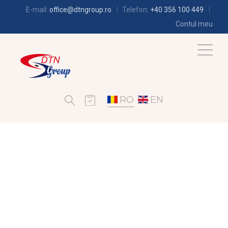
E-mail:
office@dtngroup.ro
Telefon:
+40 356 100 449
Contul meu
RO
EN
FRIGOTEHNIE