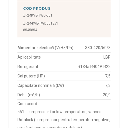
COD PRODUS
ZF24KVE-TWD-551
ZF24-KVE-TWD551EVI
8545854
Alimentare electrică (V/Hz/Ph)
380-420/50/3
Aplicabilitate
LBP
Refrigerant
R134a R404A R22
Cai putere (HP)
7,5
Capacitate nominală (kW)
7,3
Debit (m³/h)
20,9
Cod racord
551 - compressor for low temperature, vannes
Rotalock (compreosor pentru temperaturi negative,
prevăzut pentru racordare rotalock)