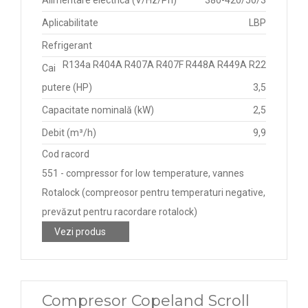
Aplicabilitate
LBP
Refrigerant
R134a R404A R407A R407F R448A R449A R22
Cai
putere (HP)
3,5
Capacitate nominală (kW)
2,5
Debit (m³/h)
9,9
Cod racord
551 - compressor for low temperature, vannes
Rotalock (compreosor pentru temperaturi negative,
prevăzut pentru racordare rotalock)
Vezi produs
Compresor Copeland Scroll