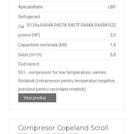
Aplicabilitate
LBP
Refrigerant
R134a R404A R407A R407F R448A R449A R22
Cai
putere (HP)
2,0
Capacitate nominală (kW)
1,4
Debit (m³/h)
5,9
Cod racord
551 - compressor for low temperature, vannes
Rotalock (compreosor pentru temperaturi negative,
prevăzut pentru racordare rotalock)
Vezi produs
Compresor Copeland Scroll