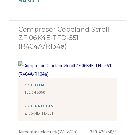
MAI MULT
Compresor Copeland Scroll
ZF 06K4E-TFD-551
(R404A/R134a)
COD DTN
102.04.5050
COD PRODUS
ZF06K4E-TFD-551
Alimentare electrică (V/Hz/Ph)
380-420/50/3