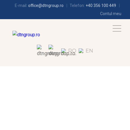
E-mail:
office@dtngroup.ro
Telefon:
+40 356 100 449
Contul meu
RO
EN
FRIGOTEHNIE