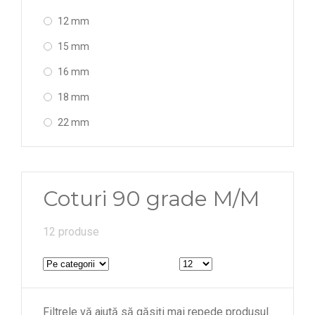
12 mm
15 mm
16 mm
18 mm
22 mm
28 mm
35 mm
Coturi 90 grade M/M
42 mm
54 mm
12 produse
64 mm
76 mm
Filtrele vă ajută să găsiți mai repede produsul