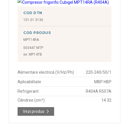
COD DTN
101.01.3136
COD PRODUS
MPT14RA
503447 MTP
ex. MP14TB
Alimentare electrică (V/Hz/Ph)
220-240/50/1
Aplicabilitate
MBP HBP
Refrigerant
R404A R507A
Cilindree (cm³)
14.32
Vezi produs