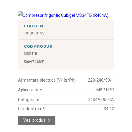
COD DTN
101.01.3155
COD PRODUS
MS34TB
500974 MSP
Alimentare electrică (V/Hz/Ph)
220-240/50/1
Aplicabilitate
MBP HBP
Refrigerant
R404A R507A
Cilindree (cm³)
34.42
Vezi produs