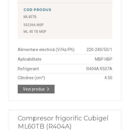
COD PRODUS
ML45TB
502366 MSP
ML 45 TB MSP
Alimentare electrică (V/Hz/Ph)
220-240/50/1
Aplicabilitate
MBP HBP
Refrigerant
R404A R507A
Cilindree (cm³)
4.50
Vezi produs
Compresor frigorific Cubigel
ML60TB (R404A)