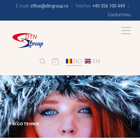
E-mail:
office@dtngroup.ro
Telefon:
+40 356 100 449
Contul meu
RO
EN
FRIGOTEHNIE