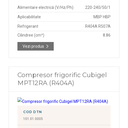
Alimentare electrică (V/Hz/Ph)
220-240/50/1
Aplicabilitate
MBP HBP
Refrigerant
R404A R507A
Cilindree (cm³)
8.86
Vezi produs
Compresor frigorific Cubigel
MPT12RA (R404A)
COD DTN
101.01.0005