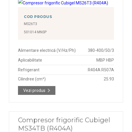
COD PRODUS
MS26T3
501014 MNSP
Alimentare electrică (V/Hz/Ph)
380-400/50/3
Aplicabilitate
MBP HBP
Refrigerant
R404A R507A
Cilindree (cm³)
25.93
Vezi produs
Compresor frigorific Cubigel
MS34TB (R404A)