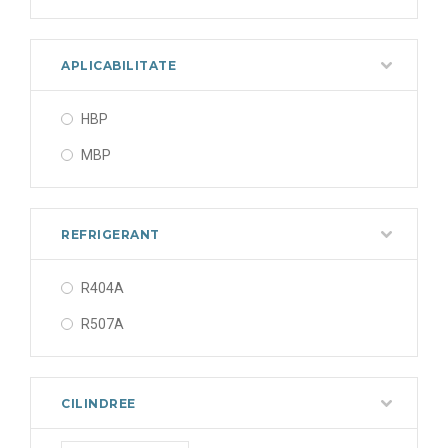
APLICABILITATE
HBP
MBP
REFRIGERANT
R404A
R507A
CILINDREE