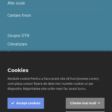
Alte scule
Cantare freon
Despre DTN
Climatizare
Frigotehnie
Contact
Cookies
Module cookie Pentru a face acest site să funcționeze corect,
Termeni și condiții
vom plasa uneori fișiere de date mici numite cookie-uri pe
Confidențialitate
dispozitiv. Majoritatea site-urilor mari fac acest lucru.
Română
Accept
cookies
Citeste mai mult