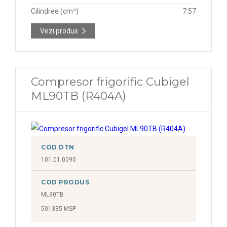
Cilindree (cm³)
7.57
Vezi produs
Compresor frigorific Cubigel
ML90TB (R404A)
COD DTN
101.01.0090
COD PRODUS
ML90TB
501335 MSP