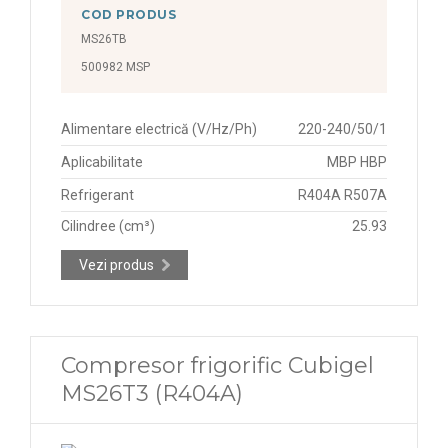
COD PRODUS
MS26TB
500982 MSP
Alimentare electrică (V/Hz/Ph)
220-240/50/1
Aplicabilitate
MBP HBP
Refrigerant
R404A R507A
Cilindree (cm³)
25.93
Vezi produs
Compresor frigorific Cubigel
MS26T3 (R404A)