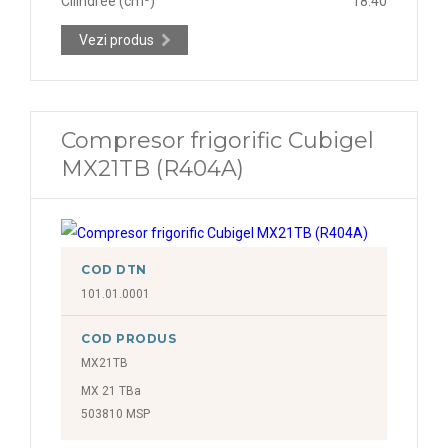
Cilindree (cm³)
18.40
Vezi produs
Compresor frigorific Cubigel
MX21TB (R404A)
COD DTN
101.01.0001
COD PRODUS
MX21TB
MX 21 TBa
503810 MSP