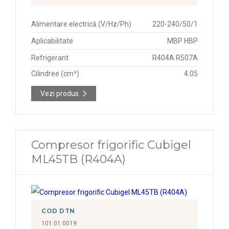
Alimentare electrică (V/Hz/Ph)
220-240/50/1
Aplicabilitate
MBP HBP
Refrigerant
R404A R507A
Cilindree (cm³)
4.05
Vezi produs
Compresor frigorific Cubigel
ML45TB (R404A)
COD DTN
101.01.0019