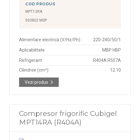
COD PRODUS
MPT12RA
503802 MSP
Alimentare electrică (V/Hz/Ph)
220-240/50/1
Aplicabilitate
MBP HBP
Refrigerant
R404A R507A
Cilindree (cm³)
12.10
Vezi produs
Compresor frigorific Cubigel
MPT14RA (R404A)