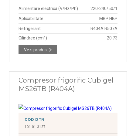
Alimentare electrică (V/Hz/Ph)
220-240/50/1
Aplicabilitate
MBP HBP
Refrigerant
R404A R507A
Cilindree (cm³)
20.73
Vezi produs
Compresor frigorific Cubigel
MS26TB (R404A)
COD DTN
101.01.3137