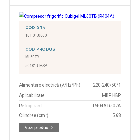
COD DTN
101.01.0060
COD PRODUS
ML60TB
501819 MSP
Alimentare electrică (V/Hz/Ph)
220-240/50/1
Aplicabilitate
MBP HBP
Refrigerant
R404A R507A
Cilindree (cm³)
5.68
Vezi produs