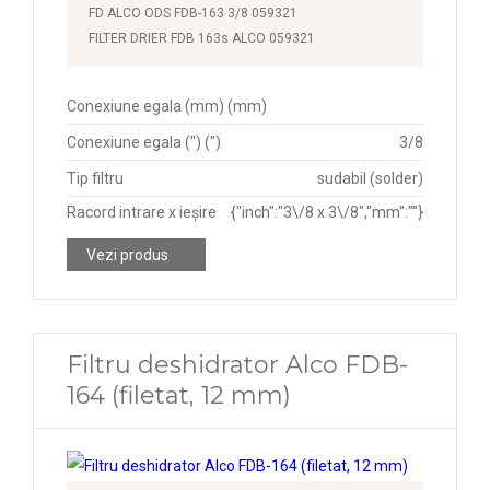
FD ALCO ODS FDB-163 3/8 059321
FILTER DRIER FDB 163s ALCO 059321
Conexiune egala (mm) (mm)
Conexiune egala (") (")
3/8
Tip filtru
sudabil (solder)
Racord intrare x ieșire
{"inch":"3\/8 x 3\/8","mm":""}
Vezi produs
Filtru deshidrator Alco FDB-
164 (filetat, 12 mm)