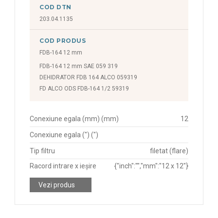
COD DTN
203.04.1135
COD PRODUS
FDB-164 12 mm
FDB-164 12 mm SAE 059 319
DEHIDRATOR FDB 164 ALCO 059319
FD ALCO ODS FDB-164 1/2 59319
Conexiune egala (mm) (mm)
12
Conexiune egala (") (")
Tip filtru
filetat (flare)
Racord intrare x ieșire
{"inch":"","mm":"12 x 12"}
Vezi produs