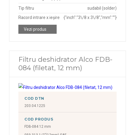
Tip filtru
sudabil (solder)
Racord intrare x ieșire
{"inch":"3\/8 x 3\/8","mm":""}
Vezi produs
Filtru deshidrator Alco FDB-
084 (filetat, 12 mm)
COD DTN
203.04.1225
COD PRODUS
FDB-084 12 mm
059 313 1/2”(12mm) SAE