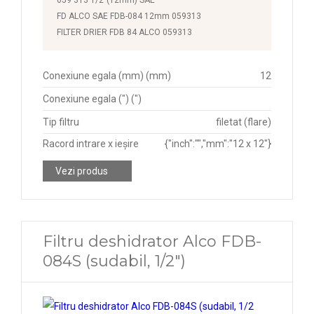
FD ALCO SAE FDB-084 12mm 059313
FILTER DRIER FDB 84 ALCO 059313
Conexiune egala (mm) (mm)
12
Conexiune egala (") (")
Tip filtru
filetat (flare)
Racord intrare x ieșire
{"inch":"","mm":"12 x 12"}
Vezi produs
Filtru deshidrator Alco FDB-
084S (sudabil, 1/2")