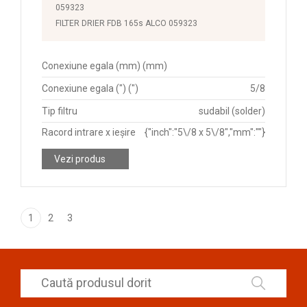
059323
FILTER DRIER FDB 165s ALCO 059323
Conexiune egala (mm) (mm)
Conexiune egala (") (")
5/8
Tip filtru
sudabil (solder)
Racord intrare x ieșire
{"inch":"5\/8 x 5\/8","mm":""}
Vezi produs
1
2
3