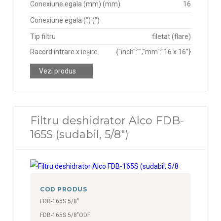
Conexiune egala (mm) (mm)
16
Conexiune egala (") (")
Tip filtru
filetat (flare)
Racord intrare x ieșire
{"inch":"","mm":"16 x 16"}
Vezi produs
Filtru deshidrator Alco FDB-
165S (sudabil, 5/8")
COD PRODUS
FDB-165S 5/8"
FDB-165S 5/8"ODF