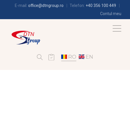
E-mail:
office@dtngroup.ro
Telefon:
+40 356 100 449
Contul meu
RO
EN
FRIGOTEHNIE