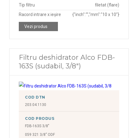
Tip filtru
filetat (flare)
Racord intrare x ieșire
{"inch":"","mm":"10 x 10"}
Vezi produs
Filtru deshidrator Alco FDB-
163S (sudabil, 3/8")
COD DTN
203.04.1130
COD PRODUS
FDB-163S 3/8"
059 321 3/8” ODF