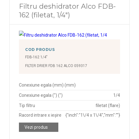
Filtru deshidrator Alco FDB-
162 (filetat, 1/4")
COD PRODUS
FDB-162 1/4"
FILTER DRIER FDB 162 ALCO 059317
Conexiune egala (mm) (mm)
Conexiune egala (") (")
1/4
Tip filtru
filetat (flare)
Racord intrare x ieșire
{"inch":"1\/4 x 1\/4","mm":""}
Vezi produs