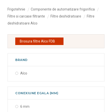
Frigotehnie
Componente de automatizare frigorifica
Filtre si carcase filtrante
Filtre deshidratoare
Filtre
deshidratoare Alco
Brosura filtre Alco FDB
BRAND
Alco
CONEXIUNE EGALA (MM)
6 mm