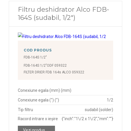
Filtru deshidrator Alco FDB-
164S (sudabil, 1/2")
COD PRODUS
FDB-164S 1/2"
FDB-164S 1/2"ODF 059322
FILTER DRIER FDB 164s ALCO 059322
Conexiune egala (mm) (mm)
Conexiune egala (") (")
1/2
Tip filtru
sudabil (solder)
Racord intrare x ieșire
{"inch":"1\/2 x 1\/2","mm":""}
Vezi produs