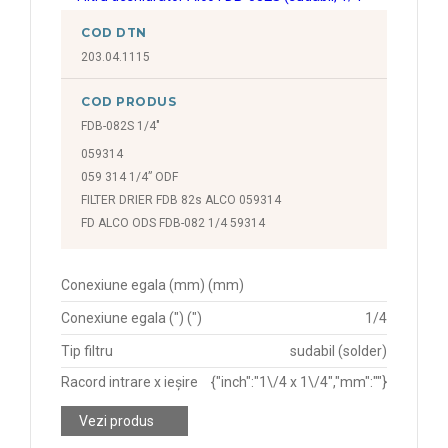
COD DTN
203.04.1115
COD PRODUS
FDB-082S 1/4"
059314
059 314 1/4” ODF
FILTER DRIER FDB 82s ALCO 059314
FD ALCO ODS FDB-082 1/4 59314
Conexiune egala (mm) (mm)
Conexiune egala (") (")
1/4
Tip filtru
sudabil (solder)
Racord intrare x ieșire
{"inch":"1\/4 x 1\/4","mm":""}
Vezi produs