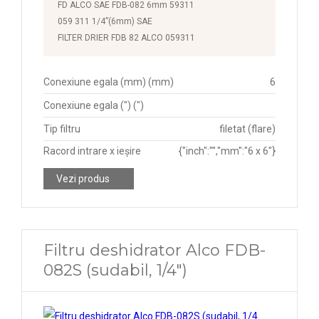
FD ALCO SAE FDB-082 6mm 59311
059 311 1/4”(6mm) SAE
FILTER DRIER FDB 82 ALCO 059311
Conexiune egala (mm) (mm)
6
Conexiune egala (") (")
Tip filtru
filetat (flare)
Racord intrare x ieșire
{"inch":"","mm":"6 x 6"}
Vezi produs
Filtru deshidrator Alco FDB-
082S (sudabil, 1/4")