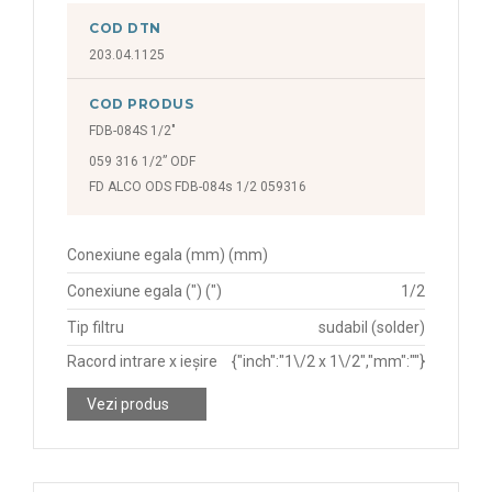
COD DTN
203.04.1125
COD PRODUS
FDB-084S 1/2"
059 316 1/2” ODF
FD ALCO ODS FDB-084s 1/2 059316
Conexiune egala (mm) (mm)
Conexiune egala (") (")
1/2
Tip filtru
sudabil (solder)
Racord intrare x ieșire
{"inch":"1\/2 x 1\/2","mm":""}
Vezi produs