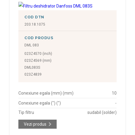
COD DTN
203.18.1075
COD PRODUS
DML 083
023Z4570 (inch)
023Z4569 (mm)
DML083S
023Z4839
Conexiune egala (mm) (mm)
10
Conexiune egala (") (")
-
Tip filtru
sudabil (solder)
Vezi produs