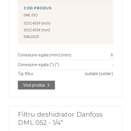
COD PRODUS
DML 052
023Z4559 (inch)
023Z4558 (mm)
DML052S
Conexiune egala (mm) (mm)
6
Conexiune egala (") (")
-
Tip filtru
sudabil (solder)
Vezi produs
Filtru deshidrator Danfoss
DML 052 - 1/4"