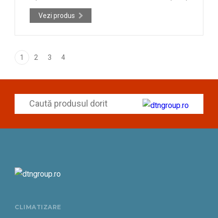
Vezi produs
1
2
3
4
CLIMATIZARE