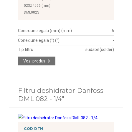
023Z4566 (mm)
DML082S
Conexiune egala (mm) (mm)
6
Conexiune egala (") (")
-
Tip filtru
sudabil (solder)
Vezi produs
Filtru deshidrator Danfoss
DML 082 - 1/4"
COD DTN