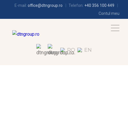
E-mail:
office@dtngroup.ro
Telefon:
+40 356 100 449
Contul meu
RO
EN
FRIGOTEHNIE