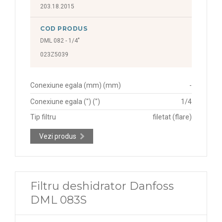
203.18.2015
COD PRODUS
DML 082 - 1/4"
023Z5039
Conexiune egala (mm) (mm)
-
Conexiune egala (") (")
1/4
Tip filtru
filetat (flare)
Vezi produs
Filtru deshidrator Danfoss
DML 083S