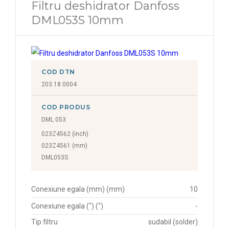
Filtru deshidrator Danfoss
DML053S 10mm
COD DTN
203.18.0004
COD PRODUS
DML 053
023Z4562 (inch)
023Z4561 (mm)
DML053S
Conexiune egala (mm) (mm)
10
Conexiune egala (") (")
-
Tip filtru
sudabil (solder)