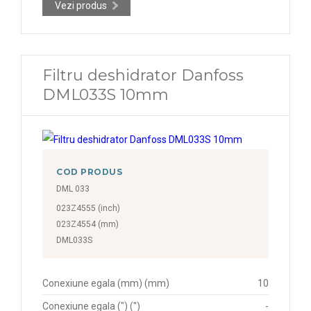
Vezi produs
Filtru deshidrator Danfoss
DML033S 10mm
COD PRODUS
DML 033
023Z4555 (inch)
023Z4554 (mm)
DML033S
Conexiune egala (mm) (mm)
10
Conexiune egala (") (")
-