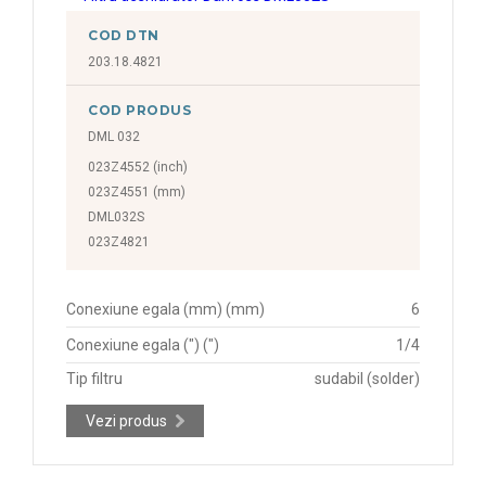
COD DTN
203.18.4821
COD PRODUS
DML 032
023Z4552 (inch)
023Z4551 (mm)
DML032S
023Z4821
Conexiune egala (mm) (mm)
6
Conexiune egala (") (")
1/4
Tip filtru
sudabil (solder)
Vezi produs