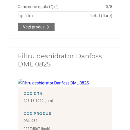
Conexiune egala (") (")
3/8
Tip filtru
filetat (flare)
Vezi produs
Filtru deshidrator Danfoss
DML 082S
COD DTN
203.18.1020 (mm)
COD PRODUS
DML 082
023Z4567 (inch)