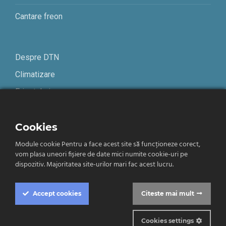
Cantare freon
Despre DTN
Climatizare
Frigotehnie
Contact
Cookies
Module cookie Pentru a face acest site să funcționeze corect,
Termeni și condiții
vom plasa uneori fișiere de date mici numite cookie-uri pe
Confidențialitate
dispozitiv. Majoritatea site-urilor mari fac acest lucru.
Română
Accept
cookies
Citeste mai mult
Cookies settings