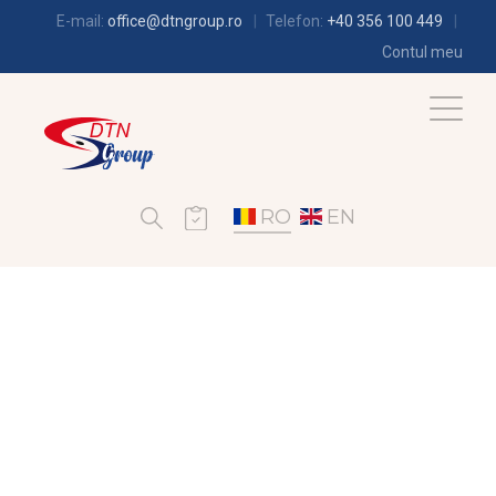
E-mail:
office@dtngroup.ro
Telefon:
+40 356 100 449
Contul meu
RO
EN
FRIGOTEHNIE