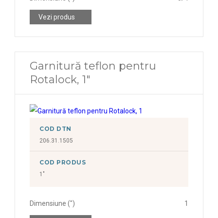
Vezi produs
Garnitură teflon pentru
Rotalock, 1"
COD DTN
206.31.1505
COD PRODUS
1"
Dimensiune (")
1