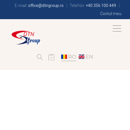
E-mail:
office@dtngroup.ro
Telefon:
+40 356 100 449
Contul meu
RO
EN
CLIMATIZARE