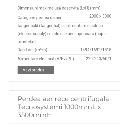
Dimensiuni maxime ușă deservită (LxH) (mm)
2000 x 3000
Categorie perdea de aer
tangentială (tangential) cu alimentare electrica
(electric supply) cu admisie aer superioara (upper
air inteke)
Debit aer (m³/h)
1494/1692/1818
Alimentare electrică (V/Hz/Ph)
220-240/50/1
Vezi produs
Perdea aer rece centrifugala
Tecnosystemi 1000mmL x
3500mmH