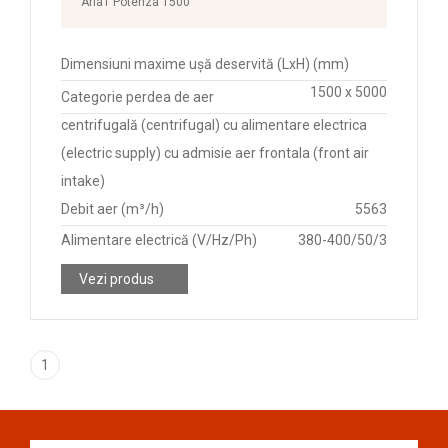
Aria1 Potenza 1500
Dimensiuni maxime ușă deservită (LxH) (mm)
1500 x 5000
Categorie perdea de aer
centrifugală (centrifugal) cu alimentare electrica
(electric supply) cu admisie aer frontala (front air
intake)
Debit aer (m³/h)
5563
Alimentare electrică (V/Hz/Ph)
380-400/50/3
Vezi produs
1