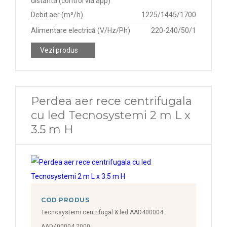
distanta (control via app)
Debit aer (m³/h)
1225/1445/1700
Alimentare electrică (V/Hz/Ph)
220-240/50/1
Vezi produs
Perdea aer rece centrifugala
cu led Tecnosystemi 2 m L x
3.5 m H
COD PRODUS
Tecnosystemi centrifugal & led AAD400004
AAD400004 2000