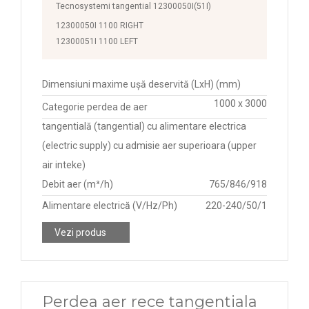
Tecnosystemi tangential 12300050I(51I)
12300050I 1100 RIGHT
12300051I 1100 LEFT
Dimensiuni maxime ușă deservită (LxH) (mm)
1000 x 3000
Categorie perdea de aer
tangentială (tangential) cu alimentare electrica
(electric supply) cu admisie aer superioara (upper
air inteke)
Debit aer (m³/h)
765/846/918
Alimentare electrică (V/Hz/Ph)
220-240/50/1
Vezi produs
Perdea aer rece tangentiala