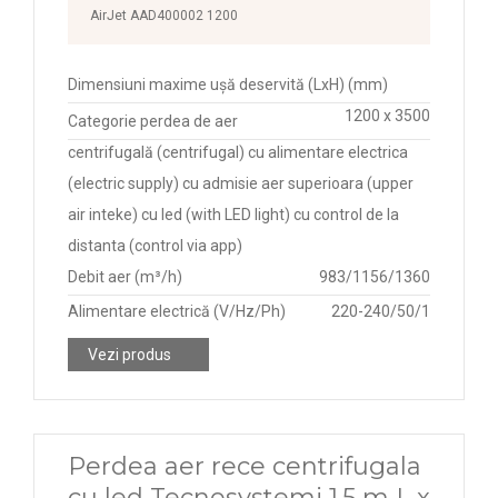
AirJet AAD400002 1200
Dimensiuni maxime ușă deservită (LxH) (mm)
1200 x 3500
Categorie perdea de aer
centrifugală (centrifugal) cu alimentare electrica
(electric supply) cu admisie aer superioara (upper
air inteke) cu led (with LED light) cu control de la
distanta (control via app)
Debit aer (m³/h)
983/1156/1360
Alimentare electrică (V/Hz/Ph)
220-240/50/1
Vezi produs
Perdea aer rece centrifugala
cu led Tecnosystemi 1.5 m L x