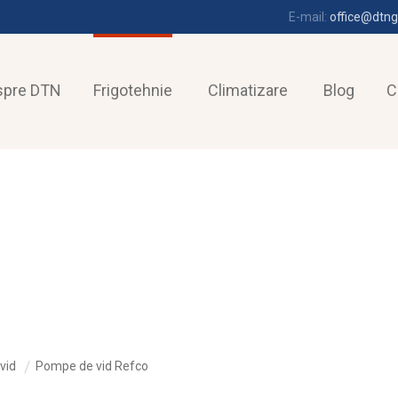
E-mail:
office@dtng
spre DTN
Frigotehnie
Climatizare
Blog
C
vid
Pompe de vid Refco