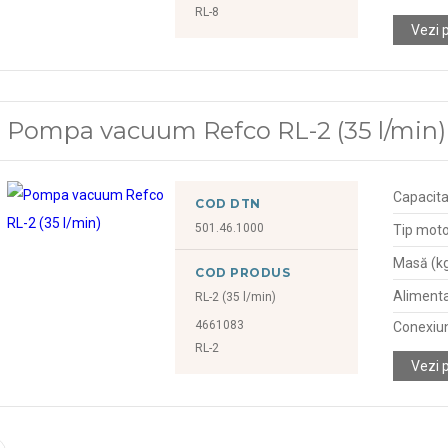
RL-8
Vezi 
Pompa vacuum Refco RL-2 (35 l/min)
Capacita
COD DTN
501.46.1000
Tip moto
Masă (k
COD PRODUS
Alimenta
RL-2 (35 l/min)
4661083
Conexiu
RL-2
Vezi 