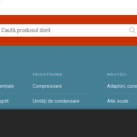
FRIGOTEHNIE
NOUTĂȚI
ențiale
Compresoare
Adaptori, cone
plit
Unități de condensare
Alte scule
rciale
Vaporizatoare și accesorii
Cantare freon