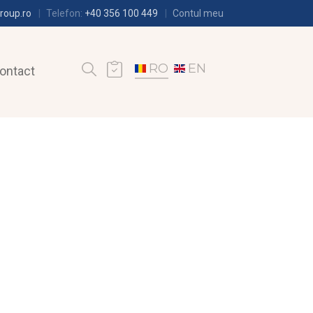
roup.ro
Telefon:
+40 356 100 449
Contul meu
RO
EN
ontact