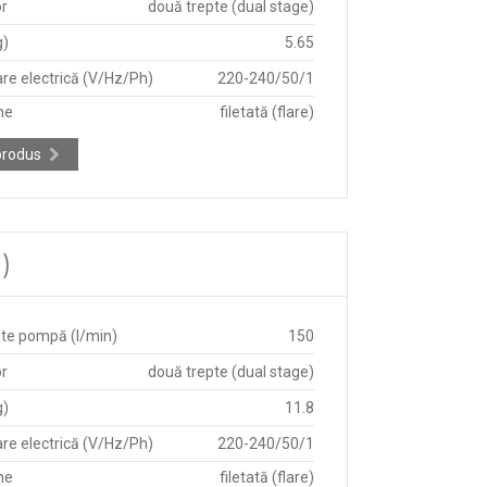
r
două trepte (dual stage)
g)
5.65
re electrică (V/Hz/Ph)
220-240/50/1
ne
filetată (flare)
produs
)
te pompă (l/min)
150
r
două trepte (dual stage)
g)
11.8
re electrică (V/Hz/Ph)
220-240/50/1
ne
filetată (flare)