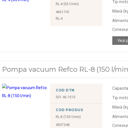
Tip moto
RL-4 (65 l/min)
Masă (k
4661741
RL-4
Alimenta
Conexiu
Vezi 
Pompa vacuum Refco RL-8 (150 l/min
Capacita
COD DTN
501.46.1010
Tip moto
Masă (k
COD PRODUS
Alimenta
RL-8 (150 l/min)
4507348
Conexiu