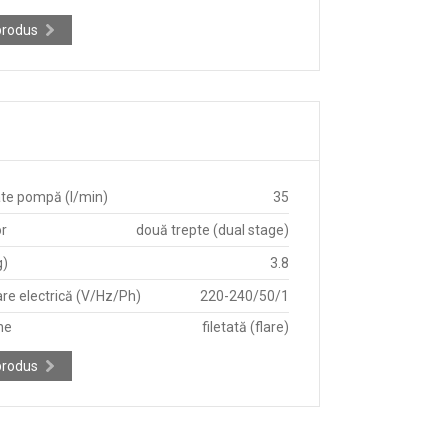
produs
te pompă (l/min)
35
r
două trepte (dual stage)
g)
3.8
re electrică (V/Hz/Ph)
220-240/50/1
ne
filetată (flare)
produs