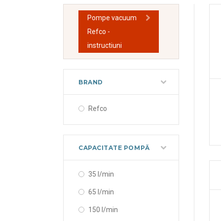
Pompe vacuum
Refco -
instructiuni
BRAND
Refco
CAPACITATE POMPĂ
35 l/min
65 l/min
150 l/min