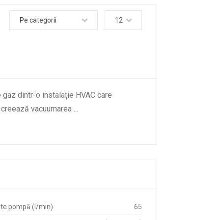
Pe categorii
12
 gaz dintr-o instalație HVAC care
are creează vacuumarea
...
)
te pompă (l/min)
65