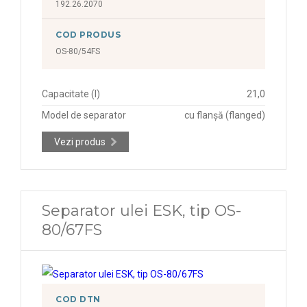
192.26.2070
COD PRODUS
OS-80/54FS
Capacitate (l)
21,0
Model de separator
cu flanșă (flanged)
Vezi produs
Separator ulei ESK, tip OS-
80/67FS
COD DTN