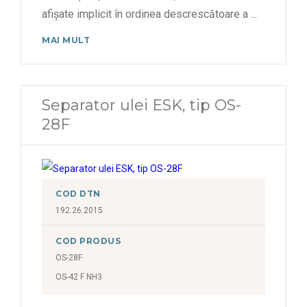
afișate implicit în ordinea descrescătoare a
...
MAI MULT
Separator ulei ESK, tip OS-
28F
COD DTN
192.26.2015
COD PRODUS
OS-28F
OS-42 F NH3