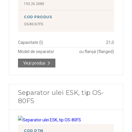
192.26.2080
COD PRODUS
OS-80/67FS
Capacitate (l)
21,0
Model de separator
cu flanșă (flanged)
Vezi produs
Separator ulei ESK, tip OS-
80FS
COD DTN