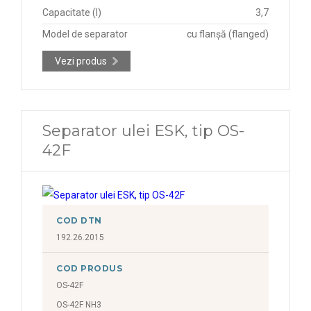
Capacitate (l)
3,7
Model de separator
cu flanșă (flanged)
Vezi produs
Separator ulei ESK, tip OS-
42F
COD DTN
192.26.2015
COD PRODUS
OS-42F
OS-42F NH3