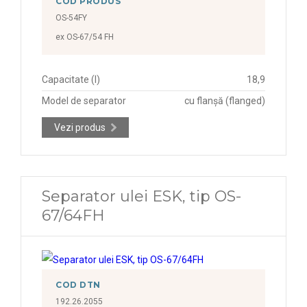
COD PRODUS
OS-54FY
ex OS-67/54 FH
Capacitate (l)
18,9
Model de separator
cu flanșă (flanged)
Vezi produs
Separator ulei ESK, tip OS-
67/64FH
COD DTN
192.26.2055