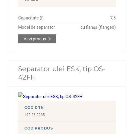
Capacitate (l)
7,5
Model de separator
cu flanșă (flanged)
Vezi produs
Separator ulei ESK, tip OS-
42FH
COD DTN
192.26.2035
COD PRODUS