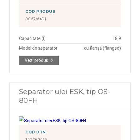
COD PRODUS
OS-67/64FH
Capacitate (l)
18,9
Model de separator
cu flanșă (flanged)
Vezi produs
Separator ulei ESK, tip OS-
80FH
COD DTN
192.26.2065