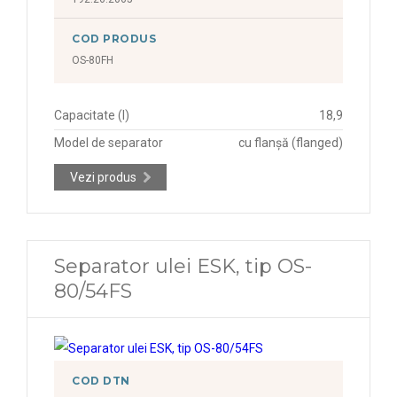
COD PRODUS
OS-80FH
Capacitate (l)
18,9
Model de separator
cu flanșă (flanged)
Vezi produs
Separator ulei ESK, tip OS-
80/54FS
COD DTN