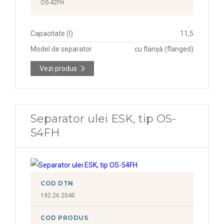
OS-42FH
Capacitate (l)
11,5
Model de separator
cu flanșă (flanged)
Vezi produs
Separator ulei ESK, tip OS-
54FH
COD DTN
192.26.2040
COD PRODUS