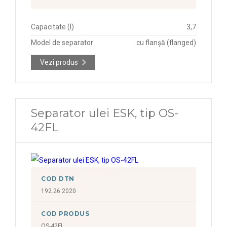
Capacitate (l)
3,7
Model de separator
cu flanșă (flanged)
Vezi produs
Separator ulei ESK, tip OS-
42FL
COD DTN
192.26.2020
COD PRODUS
OS-42FL