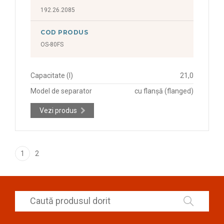
192.26.2085
COD PRODUS
OS-80FS
Capacitate (l)
21,0
Model de separator
cu flanșă (flanged)
Vezi produs
1
2