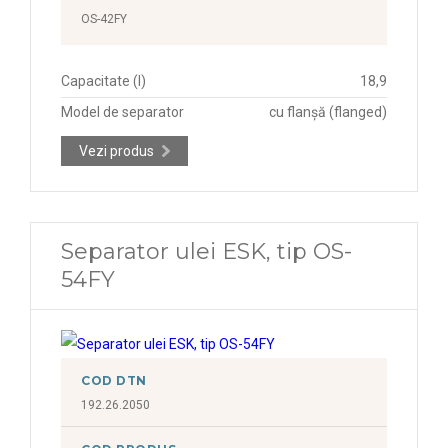
OS-42FY
Capacitate (l)
18,9
Model de separator
cu flanșă (flanged)
Vezi produs
Separator ulei ESK, tip OS-
54FY
COD DTN
192.26.2050