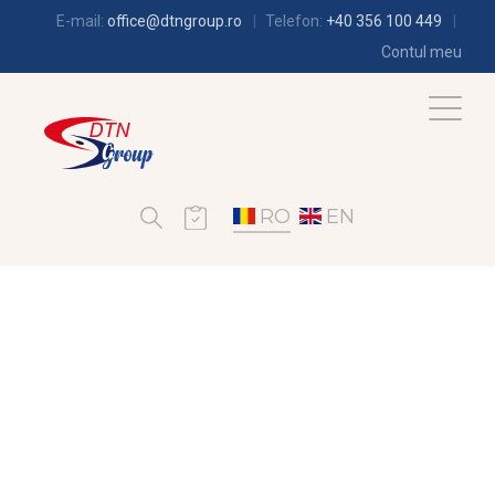
E-mail:
office@dtngroup.ro
Telefon:
+40 356 100 449
Contul meu
RO
EN
FRIGOTEHNIE