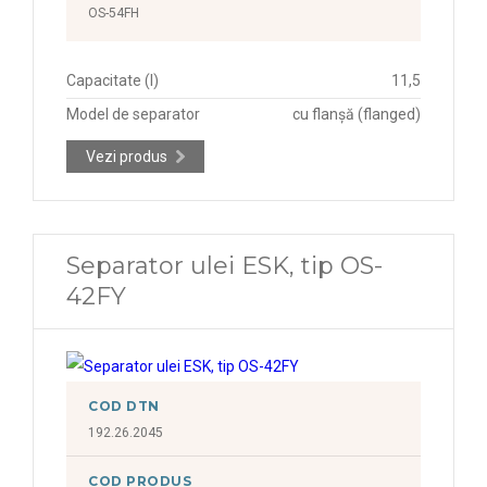
OS-54FH
Capacitate (l)
11,5
Model de separator
cu flanșă (flanged)
Vezi produs
Separator ulei ESK, tip OS-
42FY
COD DTN
192.26.2045
COD PRODUS