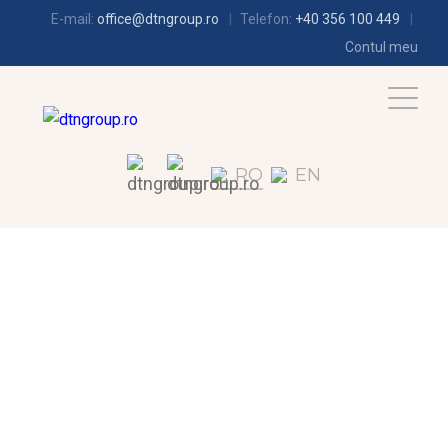
E-mail:
office@dtngroup.ro
Telefon:
+40 356 100 449
Contul meu
RO
EN
LORAND