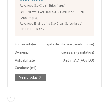
Advanced StayClean Strips (large)
FOLIE STAYCLEAN TRATAMENT ANTIBACTERIAN
LARGE 2 (1x6)
Advanced Engineering StayClean Strips (large)
S010310GB size 2
Forma soluție
gata de utilizare (ready to use)
Domeniu
Igienizare (sanitation)
Aplicabilitate
Unit.int.AC (ACs IDU)
Cantitate (ml)
-
Vezi produs
1