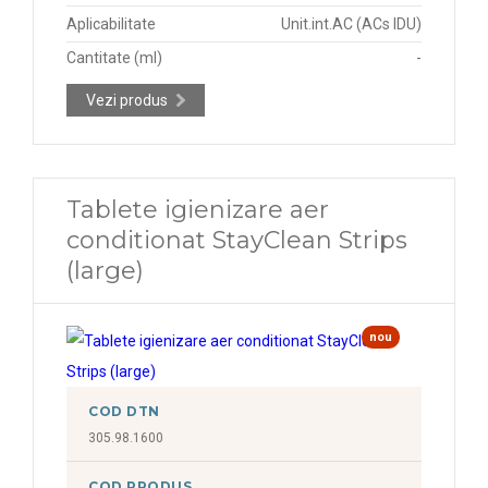
Aplicabilitate
Unit.int.AC (ACs IDU)
Cantitate (ml)
-
Vezi produs
Tablete igienizare aer
conditionat StayClean Strips
(large)
nou
COD DTN
305.98.1600
COD PRODUS