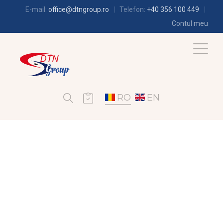
E-mail:
office@dtngroup.ro
Telefon:
+40 356 100 449
Contul meu
RO
EN
CLIMATIZARE