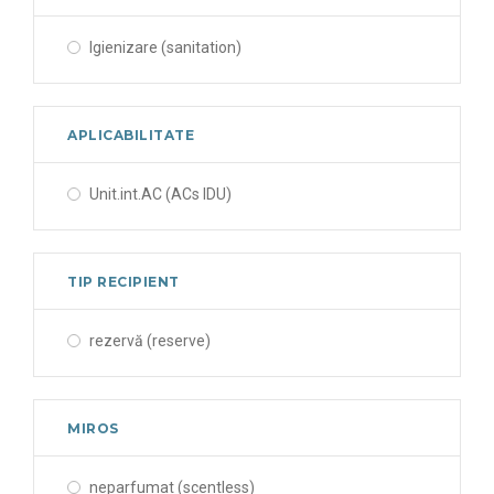
Igienizare (sanitation)
APLICABILITATE
Unit.int.AC (ACs IDU)
TIP RECIPIENT
rezervă (reserve)
MIROS
neparfumat (scentless)