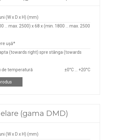
ni (W x D x H) (mm)
0 ... max. 2500) x 68 x (min. 1800 ... max. 2500
re ușă*
apta (towards right) spre stânga (towards
 de temperatură
±0°C ... +20°C
produs
ngelare (gama DMD)
ni (W x D x H) (mm)