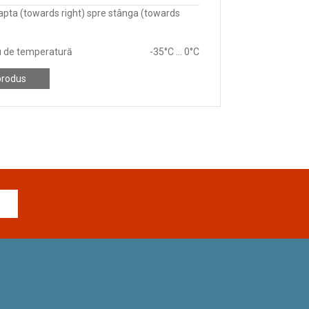
apta (towards right) spre stânga (towards
 de temperatură
-35°C ... 0°C
produs