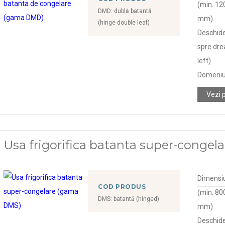
(min. 120
DMD: dublă batantă
mm)
(hinge double leaf)
Deschide
spre dre
left)
Domeniu
Vezi 
Usa frigorifica batanta super-conge
Dimensiu
COD PRODUS
(min. 800
DMS: batantă (hinged)
mm)
Deschide