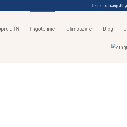
E-mail:
office@dtng
spre DTN
Frigotehnie
Climatizare
Blog
C