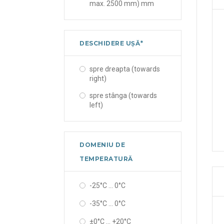
max. 2500 mm) mm
DESCHIDERE UȘĂ*
spre dreapta (towards
right)
spre stânga (towards
left)
DOMENIU DE
TEMPERATURĂ
-25°C ... 0°C
-35°C ... 0°C
±0°C ... +20°C