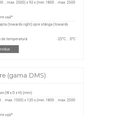
0 ... max. 2500) x 92 x (min. 1800 ... max. 2500
re ușă*
apta (towards right) spre stânga (towards
 de temperatură
-25°C ... 0°C
produs
lare (gama DMS)
ni (W x D x H) (mm)
 ... max. 1500) x 120 x (min. 1800 ... max. 2500
re ușă*