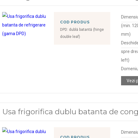
Dimensiu
COD PRODUS
(min. 120
DPD: dublă batantă (hinge
mm)
double leaf)
Deschide
spre dre
left)
Domeniu
Vezi 
Usa frigorifica dublu batanta de co
Dimensiu
COD PRODUS