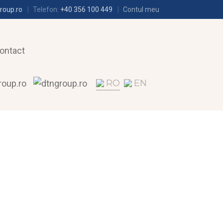
roup.ro
Telefon:
+40 356 100 449
Contul meu
ontact
RO
EN