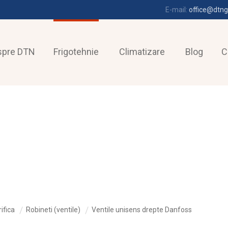
E-mail:
office@dtng
spre DTN
Frigotehnie
Climatizare
Blog
C
ifica
Robineti (ventile)
Ventile unisens drepte Danfoss