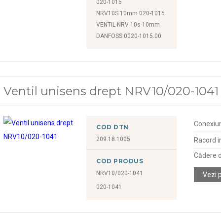
020-1015
NRV10S 10mm 020-1015
VENTIL NRV 10s-10mm
DANFOSS 0020-1015.00
Ventil unisens drept NRV10/020-1041
Conexiu
COD DTN
209.18.1005
Racord in
Cădere d
COD PRODUS
NRV10/020-1041
Vezi 
020-1041