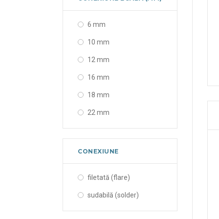
6 mm
10 mm
12 mm
16 mm
18 mm
22 mm
CONEXIUNE
filetată (flare)
sudabilă (solder)