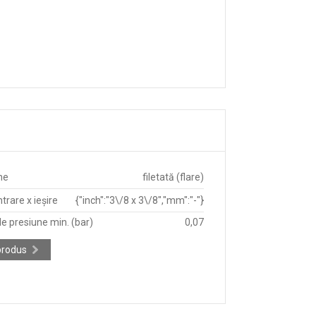
ne
filetată (flare)
trare x ieșire
{"inch":"3\/8 x 3\/8","mm":"-"}
e presiune min. (bar)
0,07
produs