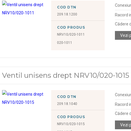
Conexiu
COD DTN
209.18.1200
Racord in
Cădere d
COD PRODUS
NRV10/020-1011
Vezi 
020-1011
Ventil unisens drept NRV10/020-1015
Conexiu
COD DTN
209.18.1040
Racord in
Cădere d
COD PRODUS
NRV10/020-1015
Vezi 