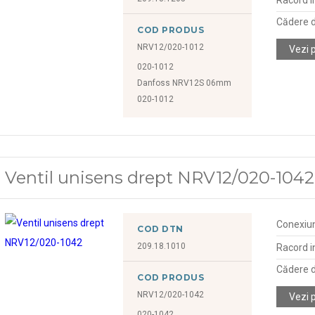
Cădere d
COD PRODUS
NRV12/020-1012
Vezi 
020-1012
Danfoss NRV12S 06mm
020-1012
Ventil unisens drept NRV12/020-1042
Conexiu
COD DTN
209.18.1010
Racord in
Cădere d
COD PRODUS
NRV12/020-1042
Vezi 
020-1042