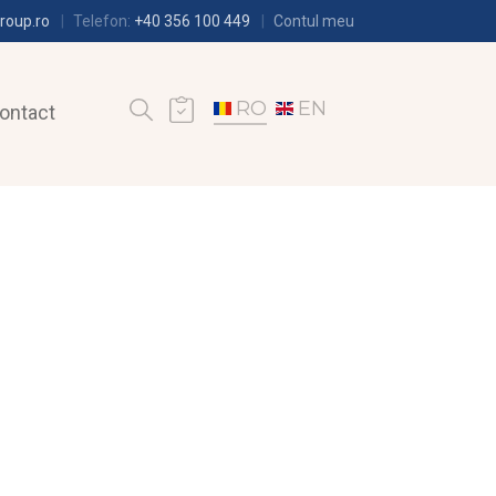
roup.ro
Telefon:
+40 356 100 449
Contul meu
RO
EN
ontact