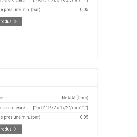
e presiune min. (bar)
0,05
produs
ne
filetată (flare)
trare x ieșire
{"inch":"1\/2 x 1\/2","mm":"-"}
e presiune min. (bar)
0,05
produs