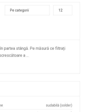
Pe categorii
12
 în partea stângă. Pe măsură ce filtrați
descrescătoare a
...
ne
sudabilă (solder)