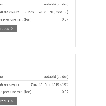
ne
sudabilă (solder)
trare x ieșire
{"inch":"3\/8 x 3\/8","mm":"-"}
e presiune min. (bar)
0,07
produs
ne
sudabilă (solder)
trare x ieșire
{"inch":"-","mm":"10 x 10"}
e presiune min. (bar)
0,07
produs