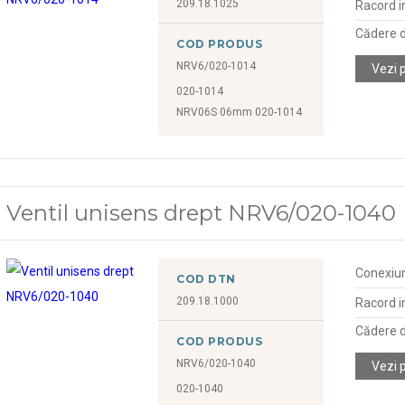
209.18.1025
Racord in
Cădere d
COD PRODUS
NRV6/020-1014
Vezi 
020-1014
NRV06S 06mm 020-1014
Ventil unisens drept NRV6/020-1040
Conexiu
COD DTN
209.18.1000
Racord in
Cădere d
COD PRODUS
NRV6/020-1040
Vezi 
020-1040