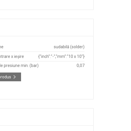
ne
sudabilă (solder)
trare x ieșire
{"inch":"-","mm":"10 x 10"}
e presiune min. (bar)
0,07
produs