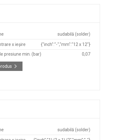
ne
sudabilă (solder)
trare x ieșire
{"inch":"-","mm":"12 x 12"}
e presiune min. (bar)
0,07
produs
ne
sudabilă (solder)
trare x ieșire
{"inch":"1\/2 x 1\/2","mm":"-"}