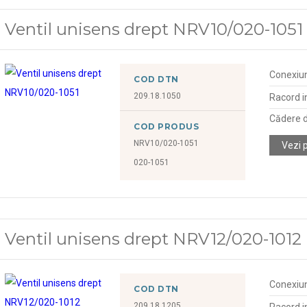
Ventil unisens drept NRV10/020-1051
Conexiu
COD DTN
209.18.1050
Racord in
Cădere d
COD PRODUS
NRV10/020-1051
Vezi 
020-1051
Ventil unisens drept NRV12/020-1012
Conexiu
COD DTN
209.18.1205
Racord in