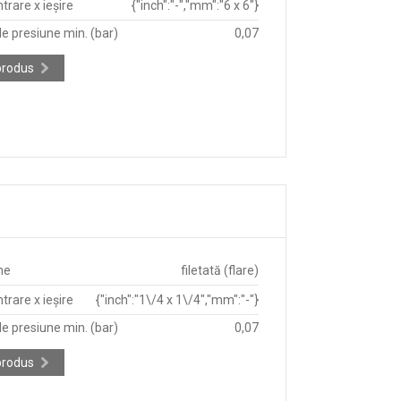
trare x ieșire
{"inch":"-","mm":"6 x 6"}
e presiune min. (bar)
0,07
produs
ne
filetată (flare)
trare x ieșire
{"inch":"1\/4 x 1\/4","mm":"-"}
e presiune min. (bar)
0,07
produs