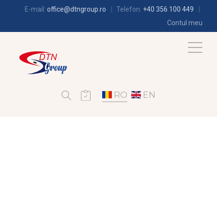
E-mail:
office@dtngroup.ro
Telefon:
+40 356 100 449
Contul meu
RO
EN
FRIGOTEHNIE