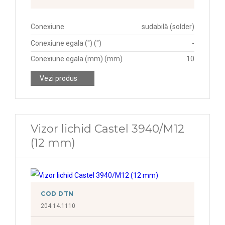
Conexiune
sudabilă (solder)
Conexiune egala (") (")
-
Conexiune egala (mm) (mm)
10
Vezi produs
Vizor lichid Castel 3940/M12
(12 mm)
COD DTN
204.14.1110