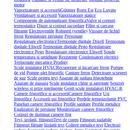
motor
Vaporizatoare si accesorii
Güntner
Roen Est
Eco Luvata
Ventilatoare si accesorii
Vaporizatoare statice
Componente de automatizare frigorifica
Valve si corpuri
termostatice
Diuze si corpuri racordare
Filtre si carcase
filtrante
Electroventile
Robineti (ventile)
Vizoare de lichid
freon
Regulatoare presiune
Presostate
Regulatoare electronice
Termostate digitale Dixell
Termostate
digitale Eliwell
Termostate digitale Pego
Regulatoare
electronice Pego
Regulatoare electronice Eliwell
Sonde
temperatura si umiditate
Rezistente
Condensatori electrici
Termostate mecanice Prodigy
Scule instalator HVAC
Recuperare si incarcare freon
Pompe
de vid
Pompe ulei frigorific
Cantare freon
Detectoare scurgeri
de gaz
Scule pentru tevi
Aparate de sudura frigotehnie
Aparate de masura
Scule instalator clime si agregate
Senzori
wireless si prize inteligente
Genti scule instalatori HVAC-R
Camere frigorifice si accesorii
Camere frigorifice
Usi
frigorifice
Accesorii usi frigorifice
Perdele termoizolante PVC
Paneluri camere frigorifice
Profile sanitare
Profile metalice
Egalizatori de presiune
Monitorizare camere frigorifice
Corpuri de iluminat camere frig
Tevi, izolatii, fitinguri
Tevi de cupru
Fitinguri sudabile
Fitinguri filetate
Izolatii tevi
Coliere metalice tevi
Electrozi