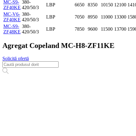
MC-S9-
380-
LBP
6650
8350
10150
12100
141
ZF40KE
420/50/3
MC-V6-
380-
LBP
7050
8950
11000
13300
158
ZF40KE
420/50/3
MC-S9-
380-
LBP
7850
9600
11500
13700
159
ZF48KE
420/50/3
Agregat Copeland MC-H8-ZF11KE
Solicită ofertă