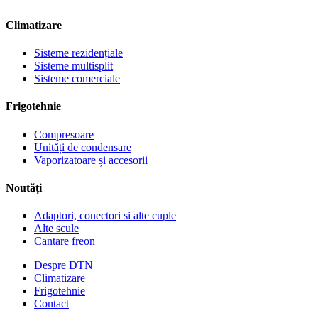
Climatizare
Sisteme rezidențiale
Sisteme multisplit
Sisteme comerciale
Frigotehnie
Compresoare
Unități de condensare
Vaporizatoare și accesorii
Noutăți
Adaptori, conectori si alte cuple
Alte scule
Cantare freon
Despre DTN
Climatizare
Frigotehnie
Contact