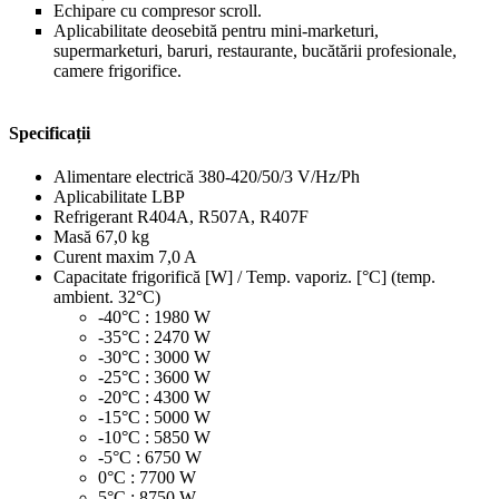
Echipare cu compresor scroll.
Aplicabilitate deosebită pentru mini-marketuri,
supermarketuri, baruri, restaurante, bucătării profesionale,
camere frigorifice.
Specificații
Alimentare electrică
380-420/50/3 V/Hz/Ph
Aplicabilitate
LBP
Refrigerant
R404A, R507A, R407F
Masă
67,0 kg
Curent maxim
7,0 A
Capacitate frigorifică [W] / Temp. vaporiz. [°C] (temp.
ambient. 32°C)
-40°C : 1980 W
-35°C : 2470 W
-30°C : 3000 W
-25°C : 3600 W
-20°C : 4300 W
-15°C : 5000 W
-10°C : 5850 W
-5°C : 6750 W
0°C : 7700 W
5°C : 8750 W