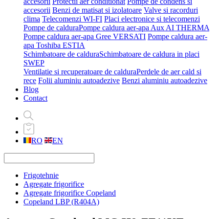
accesorii
Protectii aer conditionat
Pompe de condens si
accesorii
Benzi de matisat si izolatoare
Valve si racorduri
clima
Telecomenzi WI-FI
Placi electronice si telecomenzi
Pompe de caldura
Pompe caldura aer-apa Aux AI THERMA
Pompe caldura aer-apa Gree VERSATI
Pompe caldura aer-
apa Toshiba ESTIA
Schimbatoare de caldura
Schimbatoare de caldura in placi
SWEP
Ventilatie si recuperatoare de caldura
Perdele de aer cald si
rece
Folii aluminiu autoadezive
Benzi aluminiu autoadezive
Blog
Contact
RO
EN
Frigotehnie
Agregate frigorifice
Agregate frigorifice Copeland
Copeland LBP (R404A)