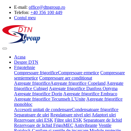
E-mail:
office@dtngroup.ro
Telefon:
+40 356 100 449
Contul meu
Acasa
Despre DTN
Frigotehnie
Compresoare frigorifice
Compresoare ermetice
Compresoare
semiermetice
Compresoare aer conditionat
Agregate frigorifice
Agregate frigorifice Copeland
Agregate
frigorifice Cubigel
Agregate frigorifice Danfoss Optyma
Agregate frigorifice Dorin
Agregate frigorifice Embraco
Agregate frigorifice Tecumseh L'Unite
Agregate frigorifice
monobloc
Accesorii unitati de condensare
Condensatoare frigorifice
Separatoare de ulei
Regulatoare nivel ulei
Adaptori ulei
Rezervoare ulei ESK
Filtre ulei ESK
Separatoare de lichid
Rezervoare de lichid FrigoMEC
Antivibrante
Ventile
Rotalock
Capilare si ventile de incarcare
Module protectie