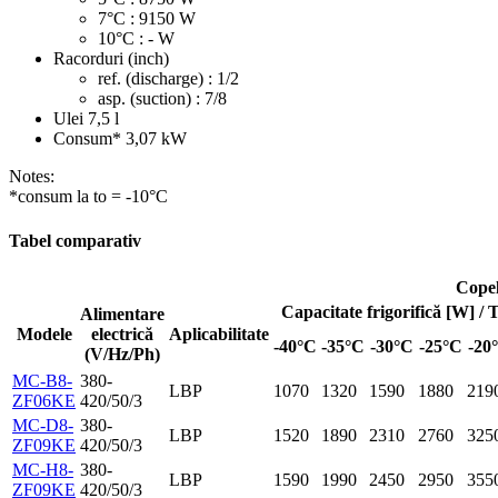
7°C : 9150 W
10°C : - W
Racorduri (inch)
ref. (discharge) : 1/2
asp. (suction) : 7/8
Ulei
7,5 l
Consum*
3,07 kW
Notes:
*consum la to = -10°C
Tabel comparativ
Cope
Capacitate frigorifică [W] /
Alimentare
Modele
electrică
Aplicabilitate
-40°C
-35°C
-30°C
-25°C
-20
(V/Hz/Ph)
MC-B8-
380-
LBP
1070
1320
1590
1880
219
ZF06KE
420/50/3
MC-D8-
380-
LBP
1520
1890
2310
2760
325
ZF09KE
420/50/3
MC-H8-
380-
LBP
1590
1990
2450
2950
355
ZF09KE
420/50/3