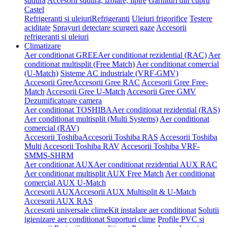
sudura
Accesorii sudura, izolare, lipire
Garnituri din cupru
Castel
Refrigeranti si uleiuri
Refrigeranti
Uleiuri frigorifice
Testere
aciditate
Sprayuri detectare scurgeri gaze
Accesorii
refrigeranti si uleiuri
Climatizare
Aer conditionat GREE
Aer conditionat rezidential (RAC)
Aer
conditionat multisplit (Free Match)
Aer conditionat comercial
(U-Match)
Sisteme AC industriale (VRF-GMV)
Accesorii Gree
Accesorii Gree RAC
Accesorii Gree Free-
Match
Accesorii Gree U-Match
Accesorii Gree GMV
Dezumificatoare camera
Aer conditionat TOSHIBA
Aer conditionat rezidential (RAS)
Aer conditionat multisplit (Multi Systems)
Aer conditionat
comercial (RAV)
Accesorii Toshiba
Accesorii Toshiba RAS
Accesorii Toshiba
Multi
Accesorii Toshiba RAV
Accesorii Toshiba VRF-
SMMS-SHRM
Aer conditionat AUX
Aer conditionat rezidential AUX RAC
Aer conditionat multisplit AUX Free Match
Aer conditionat
comercial AUX U-Match
Accesorii AUX
Accesorii AUX Multisplit & U-Match
Accesorii AUX RAS
Accesorii universale clime
Kit instalare aer conditionat
Solutii
igienizare aer conditionat
Suporturi clime
Profile PVC si