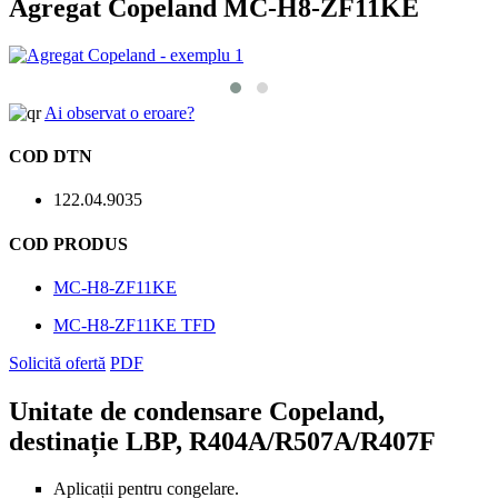
Agregat Copeland MC-H8-ZF11KE
Ai observat o eroare?
COD DTN
122.04.9035
COD PRODUS
MC-H8-ZF11KE
MC-H8-ZF11KE TFD
Solicită ofertă
PDF
Unitate de condensare Copeland,
destinație LBP, R404A/R507A/R407F
Aplicații pentru congelare.