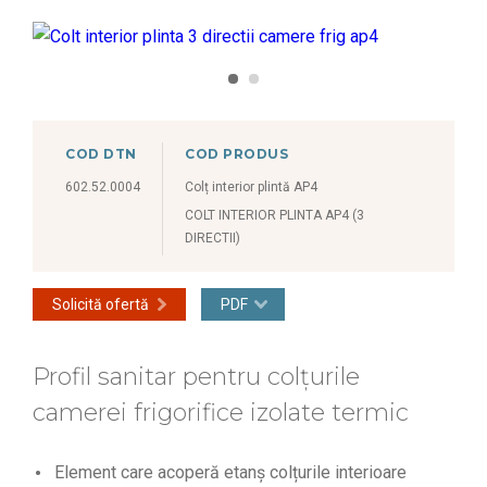
COD DTN
COD PRODUS
602.52.0004
Colț interior plintă AP4
COLT INTERIOR PLINTA AP4 (3
DIRECTII)
Solicită ofertă
PDF
Profil sanitar pentru colțurile
camerei frigorifice izolate termic
Element care acoperă etanș colțurile interioare