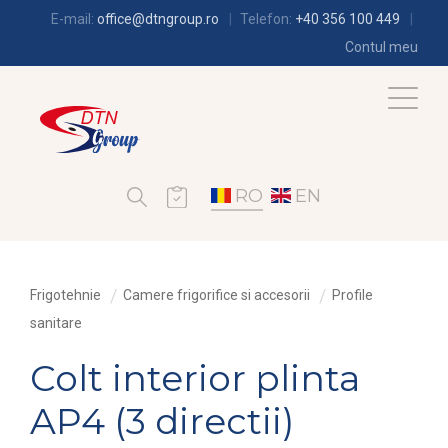
E-mail:
office@dtngroup.ro
Telefon:
+40 356 100 449
Contul meu
RO
EN
Frigotehnie
Camere frigorifice si accesorii
Profile
sanitare
Colt interior plinta
AP4 (3 directii)