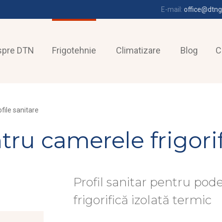
E-mail:
office@dtng
spre DTN
Frigotehnie
Climatizare
Blog
C
file sanitare
tru camerele frigori
Profil sanitar pentru po
frigorifică izolată termic