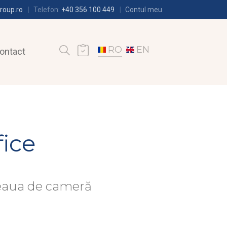
roup.ro
Telefon:
+40 356 100 449
Contul meu
RO
EN
ontact
fice
deaua de cameră