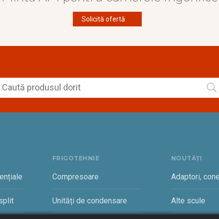
Solicită ofertă
FRIGOTEHNIE
NOUTĂȚI
ențiale
Compresoare
Adaptori, cone
plit
Unități de condensare
Alte scule