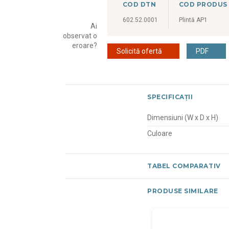
COD DTN
COD PRODUS
602.52.0001
Plintă AP1
Ai
observat o
eroare?
Solicită ofertă
PDF
SPECIFICAȚII
Dimensiuni (W x D x H)
Culoare
TABEL COMPARATIV
PRODUSE SIMILARE