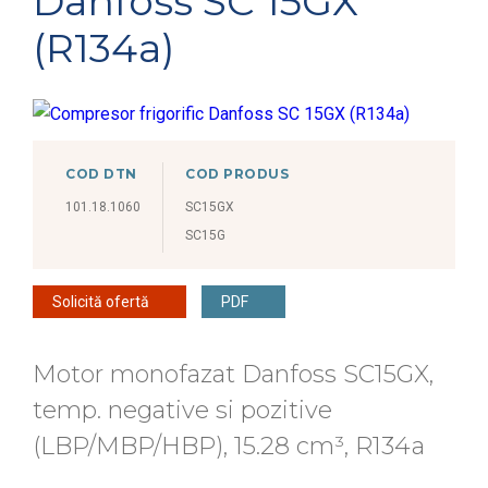
Danfoss SC 15GX
(R134a)
COD DTN
COD PRODUS
101.18.1060
SC15GX
SC15G
Solicită ofertă
PDF
Motor monofazat Danfoss SC15GX,
temp. negative si pozitive
(LBP/MBP/HBP), 15.28 cm³, R134a