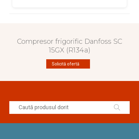
Compresor frigorific Danfoss SC
15GX (R134a)
Solicită ofertă