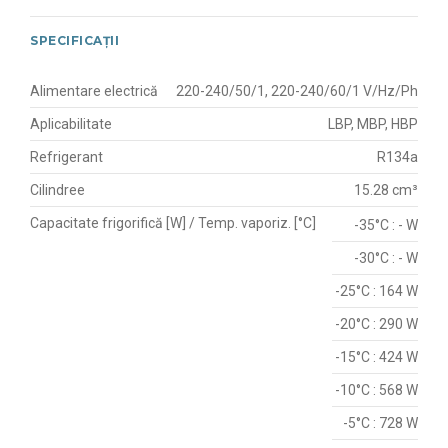
SPECIFICAȚII
Alimentare electrică
220-240/50/1, 220-240/60/1 V/Hz/Ph
Aplicabilitate
LBP, MBP, HBP
Refrigerant
R134a
Cilindree
15.28 cm³
Capacitate frigorifică [W] / Temp. vaporiz. [°C]
-35°C : - W
-30°C : - W
-25°C : 164 W
-20°C : 290 W
-15°C : 424 W
-10°C : 568 W
-5°C : 728 W