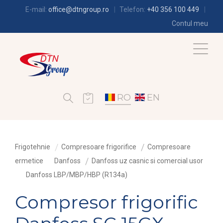
E-mail:
office@dtngroup.ro
Telefon:
+40 356 100 449
Contul meu
RO
EN
Frigotehnie
Compresoare frigorifice
Compresoare
ermetice
Danfoss
Danfoss uz casnic si comercial usor
Danfoss LBP/MBP/HBP (R134a)
Compresor frigorific