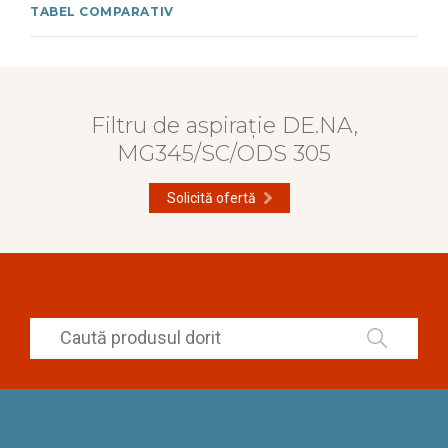
TABEL COMPARATIV
Filtru de aspirație DE.NA,
MG345/SC/ODS 305
Solicită ofertă