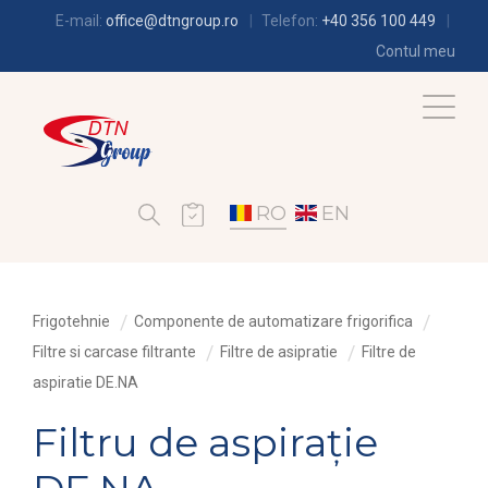
E-mail:
office@dtngroup.ro
Telefon:
+40 356 100 449
Contul meu
RO
EN
Frigotehnie
Componente de automatizare frigorifica
Filtre si carcase filtrante
Filtre de asipratie
Filtre de
aspiratie DE.NA
Filtru de aspirație