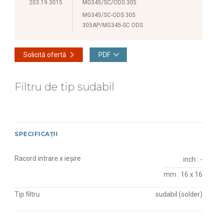
203.19.3015
MG345/SC/ODS 305
MG345/SC-ODS 305
305AP/MG345-SC ODS
Solicită ofertă
PDF
Filtru de tip sudabil
SPECIFICAȚII
Racord intrare x ieșire
inch : -
mm : 16 x 16
Tip filtru
sudabil (solder)