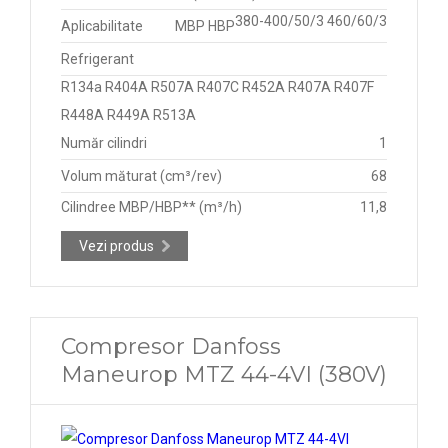
380-400/50/3 460/60/3
Aplicabilitate
MBP HBP
Refrigerant
R134a R404A R507A R407C R452A R407A R407F
R448A R449A R513A
Număr cilindri
1
Volum măturat (cm³/rev)
68
Cilindree MBP/HBP** (m³/h)
11,8
Vezi produs
Compresor Danfoss
Maneurop MTZ 44-4VI (380V)