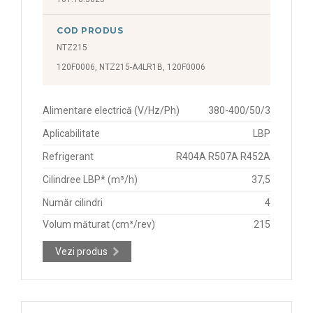
COD PRODUS
NTZ215
120F0006, NTZ215-A4LR1B, 120F0006
Alimentare electrică (V/Hz/Ph)
380-400/50/3
Aplicabilitate
LBP
Refrigerant
R404A R507A R452A
Cilindree LBP* (m³/h)
37,5
Număr cilindri
4
Volum măturat (cm³/rev)
215
Vezi produs