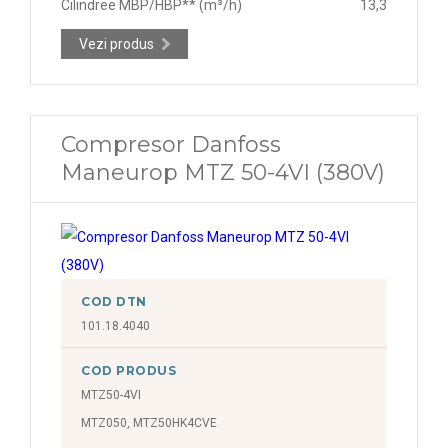
Cilindree MBP/HBP** (m³/h)
13,3
Vezi produs
Compresor Danfoss
Maneurop MTZ 50-4VI (380V)
COD DTN
101.18.4040
COD PRODUS
MTZ50-4VI
MTZ050, MTZ50HK4CVE