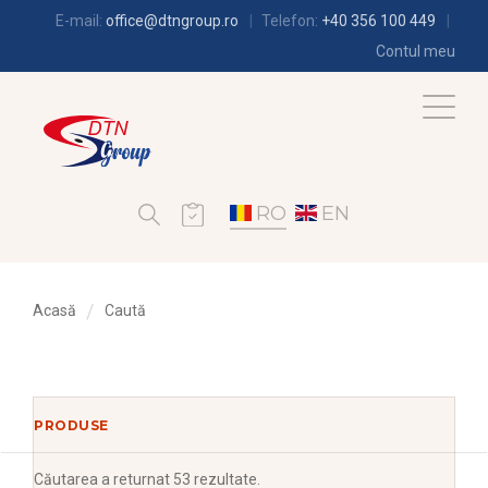
E-mail:
office@dtngroup.ro
Telefon:
+40 356 100 449
Contul meu
RO
EN
Acasă
Caută
PRODUSE
Căutarea
a returnat 53 rezultate.