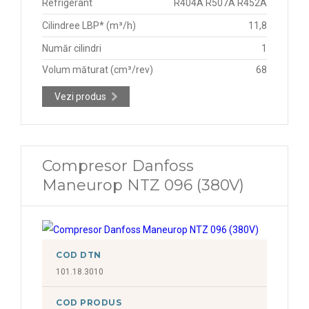
Refrigerant
R404A R507A R452A
Cilindree LBP* (m³/h)
11,8
Număr cilindri
1
Volum măturat (cm³/rev)
68
Vezi produs
Compresor Danfoss
Maneurop NTZ 096 (380V)
COD DTN
101.18.3010
COD PRODUS