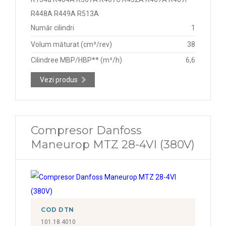
R448A R449A R513A
Număr cilindri
1
Volum măturat (cm³/rev)
38
Cilindree MBP/HBP** (m³/h)
6,6
Vezi produs
Compresor Danfoss
Maneurop MTZ 28-4VI (380V)
COD DTN
101.18.4010