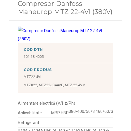
Compresor Danfoss
Maneurop MTZ 22-4VI (380V)
COD DTN
101.18.4005
COD PRODUS
MTZ22-4VI
MTZ022, MTZ22JC4AVE, MTZ 22-4VM
Alimentare electrică (V/Hz/Ph)
380-400/50/3 460/60/3
Aplicabilitate
MBP HBP
Refrigerant
R134a R404A R507A R407C R452A R407A R407F