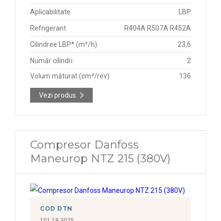
Aplicabilitate
LBP
Refrigerant
R404A R507A R452A
Cilindree LBP* (m³/h)
23,6
Număr cilindri
2
Volum măturat (cm³/rev)
136
Vezi produs
Compresor Danfoss
Maneurop NTZ 215 (380V)
COD DTN
101.18.3025