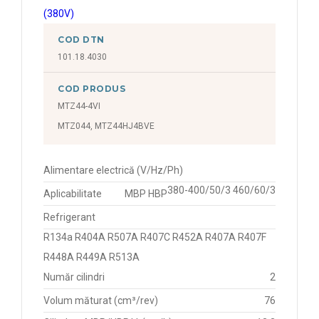
COD DTN
101.18.4030
COD PRODUS
MTZ44-4VI
MTZ044, MTZ44HJ4BVE
Alimentare electrică (V/Hz/Ph)
380-400/50/3 460/60/3
Aplicabilitate
MBP HBP
Refrigerant
R134a R404A R507A R407C R452A R407A R407F
R448A R449A R513A
Număr cilindri
2
Volum măturat (cm³/rev)
76