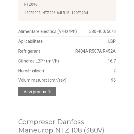
NTZ096
120F0003, NTZ096-A4LR1B, 120F0234
Alimentare electrică (V/Hz/Ph)
380-400/50/3
Aplicabilitate
LBP
Refrigerant
R404A R507A R452A
Cilindree LBP* (m³/h)
16,7
Număr cilindri
2
Volum măturat (cm³/rev)
96
Vezi produs
Compresor Danfoss
Maneurop NTZ 108 (380V)