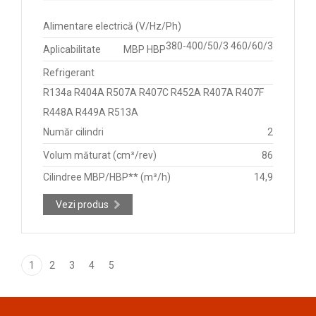
Alimentare electrică (V/Hz/Ph)
380-400/50/3 460/60/3
Aplicabilitate
MBP HBP
Refrigerant
R134a R404A R507A R407C R452A R407A R407F
R448A R449A R513A
Număr cilindri
2
Volum măturat (cm³/rev)
86
Cilindree MBP/HBP** (m³/h)
14,9
Vezi produs
1
2
3
4
5