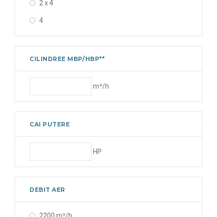
2 x 4
4
CILINDREE MBP/HBP**
m³/h
CAI PUTERE
HP
DEBIT AER
2200 m³/h