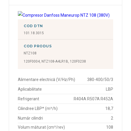
COD DTN
101.18.3015
COD PRODUS
NTZ108
120F0004, NTZ108-A4LR1B, 120F0238
Alimentare electrică (V/Hz/Ph)
380-400/50/3
Aplicabilitate
LBP
Refrigerant
R404A R507A R452A
Cilindree LBP* (m³/h)
18,7
Număr cilindri
2
Volum măturat (cm³/rev)
108