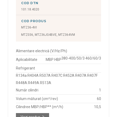
COD DTN
101.18.4020
COD PRODUS
MTZ36-4VI
MTZ036, MTZ36JG4BVE, MTZ364VM
Alimentare electrică (V/Hz/Ph)
380-400/50/3 460/60/3
Aplicabilitate
MBP HBP
Refrigerant
R134a R404A R507A R407C R452A R407A R407F
R448A R449A R513A
Număr cilindri
1
Volum măturat (cm³/rev)
60
Cilindree MBP/HBP** (m³/h)
10,5
Vezi produs