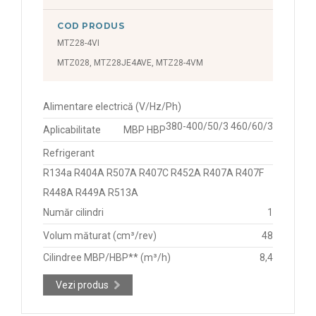
COD PRODUS
MTZ28-4VI
MTZ028, MTZ28JE4AVE, MTZ28-4VM
Alimentare electrică (V/Hz/Ph)
380-400/50/3 460/60/3
Aplicabilitate
MBP HBP
Refrigerant
R134a R404A R507A R407C R452A R407A R407F
R448A R449A R513A
Număr cilindri
1
Volum măturat (cm³/rev)
48
Cilindree MBP/HBP** (m³/h)
8,4
Vezi produs