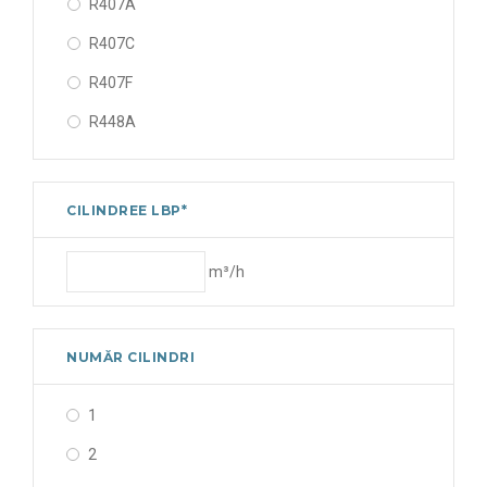
R407A
R407C
R407F
R448A
R449A
R452A
CILINDREE LBP*
R507A
m³/h
R513A
NUMĂR CILINDRI
1
2