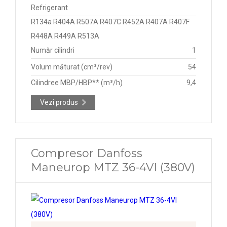
Refrigerant
R134a R404A R507A R407C R452A R407A R407F
R448A R449A R513A
Număr cilindri
1
Volum măturat (cm³/rev)
54
Cilindree MBP/HBP** (m³/h)
9,4
Vezi produs
Compresor Danfoss
Maneurop MTZ 36-4VI (380V)