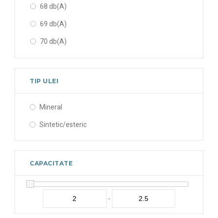
68 db(A)
69 db(A)
70 db(A)
71 db(A)
74 db(A)
TIP ULEI
75 db(A)
Mineral
77 db(A)
Sintetic/esteric
CAPACITATE
-