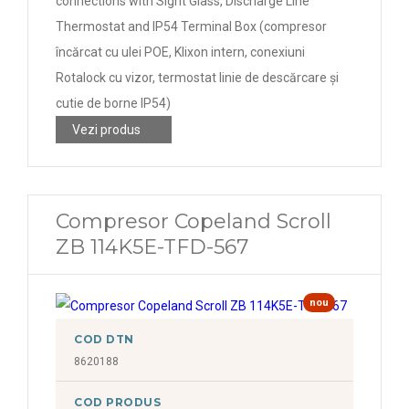
connections with Sight Glass, Discharge Line
module, single operation)
Thermostat and IP54 Terminal Box (compresor
încărcat cu ulei POE, Klixon intern, conexiuni
Rotalock cu vizor, termostat linie de descărcare și
cutie de borne IP54)
Vezi produs
Compresor Copeland Scroll
ZB 114K5E-TFD-567
nou
COD DTN
8620188
COD PRODUS