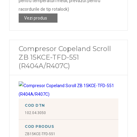
pentru temperaturi medii, prevăzut pentru
racordurile de tip rotalock)
Vezi produs
Compresor Copeland Scroll
ZB 15KCE-TFD-551
(R404A/R407C)
COD DTN
102.04.3050
COD PRODUS
ZB15KCE-TFD-551