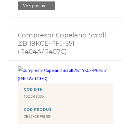
Vezi produs
Compresor Copeland Scroll
ZB 19KCE-PFJ-551
(R404A/R407C)
COD DTN
102.04.3005
COD PRODUS
ZB19KCE-PFJ-551