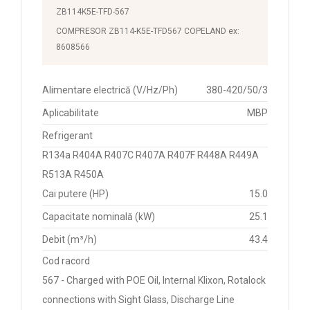
ZB114K5E-TFD-567
COMPRESOR ZB114-K5E-TFD567 COPELAND ex:
8608566
Alimentare electrică (V/Hz/Ph)
380-420/50/3
Aplicabilitate
MBP
Refrigerant
R134a R404A R407C R407A R407F R448A R449A
R513A R450A
Cai putere (HP)
15.0
Capacitate nominală (kW)
25.1
Debit (m³/h)
43.4
Cod racord
567 - Charged with POE Oil, Internal Klixon, Rotalock
connections with Sight Glass, Discharge Line