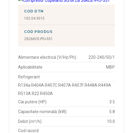
COD DTN
102.04.3015
COD PRODUS
ZB26KCE-PFJ-551
Alimentare electrică (V/Hz/Ph)
220-240/50/1
Aplicabilitate
MBP
Refrigerant
R134a R404A R407C R407A R407F R448A R449A
R513A R22 R450A
Cai putere (HP)
3.5
Capacitate nominală (kW)
5.8
Debit (m³/h)
10.0
Cod racord