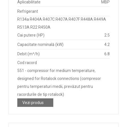
Aplicabilitate
MBP
Refrigerant
R134a R404A R407C R407A R407F R448A R449A
R513A R22 R450A
Cai putere (HP)
2.5
Capacitate nominală (kW)
4.2
Debit (m³/h)
6.8
Cod racord
551 - compressor for medium temperature,
designed for Rotalock connections (compresor
pentru temperaturi medii, prevăzut pentru
racordurile de tip rotalock)
Vezi produs