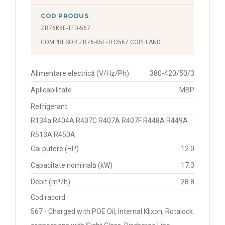
COD PRODUS
687 - conexiuni sudabile, IP 21, operare individuala
(brazing connections, IP21, single operation)
ZB76K5E-TFD-567
COMPRESOR ZB76-K5E-TFD567 COPELAND
924 - compressor with brazing connection, service
applications (compresor cu conexiuni sudabile, aplicatie
service)
Alimentare electrică (V/Hz/Ph)
380-420/50/3
Aplicabilitate
MBP
924 - compressor with brazing connections, service
Refrigerant
application (compresor cu conexiuni sudabile, aplicații
de service)
R134a R404A R407C R407A R407F R448A R449A
R513A R450A
930 - compressor with brazing connections, IP21,
Cai putere (HP)
12.0
internal motor protection, single operation (conexiuni
Capacitate nominală (kW)
17.3
sudabile, IP21, protecție internă motor, operare
individuală)
Debit (m³/h)
28.8
Cod racord
951 - conexiuni sudabile, vizor de ulei, IP54, modul
567 - Charged with POE Oil, Internal Klixon, Rotalock
protecție motor, operare individuala (brazing
connections, oil sight glass, IP54, external protective