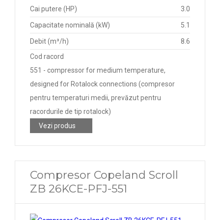
Cai putere (HP)
3.0
Capacitate nominală (kW)
5.1
Debit (m³/h)
8.6
Cod racord
551 - compressor for medium temperature,
designed for Rotalock connections (compresor
pentru temperaturi medii, prevăzut pentru
racordurile de tip rotalock)
Vezi produs
Compresor Copeland Scroll
ZB 26KCE-PFJ-551