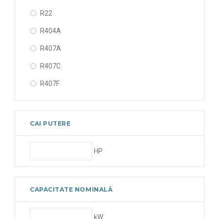
R22
R404A
R407A
R407C
R407F
R410A
R448A
CAI PUTERE
R449A
HP
R450A
R507A
R513A
CAPACITATE NOMINALĂ
kW