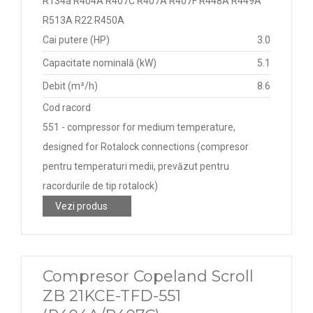
R134a R404A R407C R407A R407F R448A R449A
R513A R22 R450A
Cai putere (HP)
3.0
Capacitate nominală (kW)
5.1
Debit (m³/h)
8.6
Cod racord
551 - compressor for medium temperature,
designed for Rotalock connections (compresor
pentru temperaturi medii, prevăzut pentru
racordurile de tip rotalock)
Vezi produs
Compresor Copeland Scroll
ZB 21KCE-TFD-551