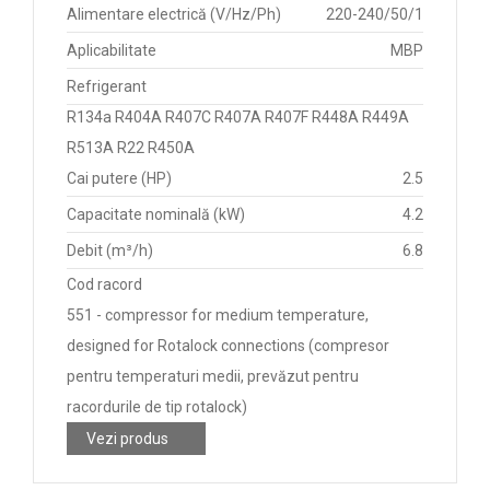
Alimentare electrică (V/Hz/Ph)
220-240/50/1
Aplicabilitate
MBP
Refrigerant
R134a R404A R407C R407A R407F R448A R449A
R513A R22 R450A
Cai putere (HP)
2.5
Capacitate nominală (kW)
4.2
Debit (m³/h)
6.8
Cod racord
551 - compressor for medium temperature,
designed for Rotalock connections (compresor
pentru temperaturi medii, prevăzut pentru
racordurile de tip rotalock)
Vezi produs