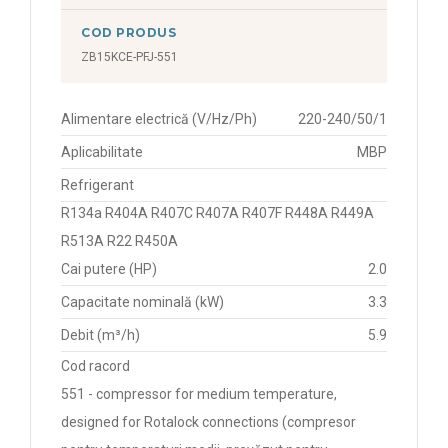
COD PRODUS
ZB15KCE-PFJ-551
Alimentare electrică (V/Hz/Ph)
220-240/50/1
Aplicabilitate
MBP
Refrigerant
R134a R404A R407C R407A R407F R448A R449A
R513A R22 R450A
Cai putere (HP)
2.0
Capacitate nominală (kW)
3.3
Debit (m³/h)
5.9
Cod racord
551 - compressor for medium temperature,
designed for Rotalock connections (compresor