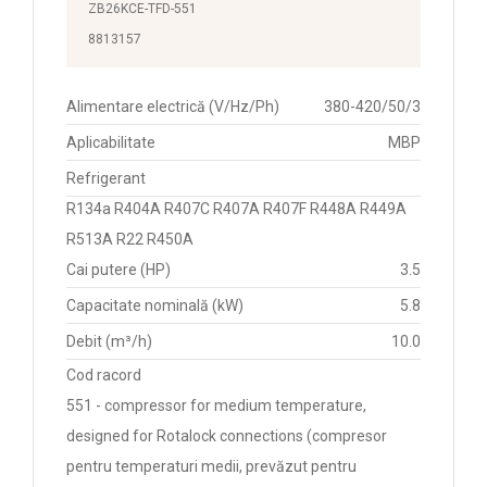
ZB26KCE-TFD-551
8813157
Alimentare electrică (V/Hz/Ph)
380-420/50/3
Aplicabilitate
MBP
Refrigerant
R134a R404A R407C R407A R407F R448A R449A
R513A R22 R450A
Cai putere (HP)
3.5
Capacitate nominală (kW)
5.8
Debit (m³/h)
10.0
Cod racord
551 - compressor for medium temperature,
designed for Rotalock connections (compresor
pentru temperaturi medii, prevăzut pentru