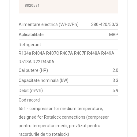
8820591
Alimentare electrică (V/Hz/Ph)
380-420/50/3
Aplicabilitate
MBP
Refrigerant
R134a R404A R407C R407A R407F R448A R449A
R513A R22 R450A
Cai putere (HP)
2.0
Capacitate nominală (kW)
3.3
Debit (m³/h)
5.9
Cod racord
551 - compressor for medium temperature,
designed for Rotalock connections (compresor
pentru temperaturi medii, prevăzut pentru
racordurile de tip rotalock)