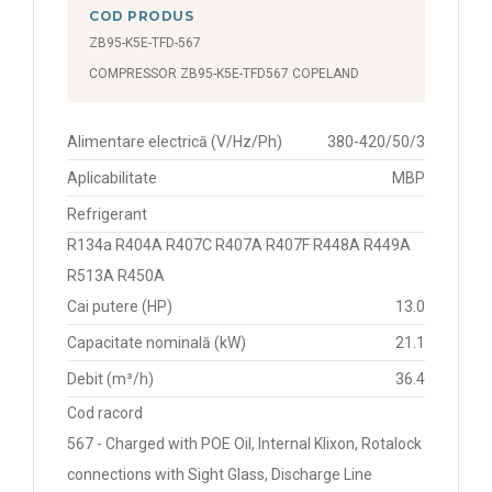
COD PRODUS
internal motor prot. Klixon, single operation, EVI
8,75 kW
connection (compresor cu conexiuni sudabile, IP21, prot.
ZB95-K5E-TFD-567
motor intern Klixon, operare individuala, conexiune EVI)
8,85 kW
COMPRESSOR ZB95-K5E-TFD567 COPELAND
9,65 kW
551 - compressor for low temperature, vannes Rotalock
Alimentare electrică (V/Hz/Ph)
380-420/50/3
(compreosor pentru temperaturi negative, prevăzut
pentru racordare rotalock)
Aplicabilitate
MBP
Refrigerant
551 - compressor for medium temperature, designed
for Rotalock connections (compresor pentru
R134a R404A R407C R407A R407F R448A R449A
temperaturi medii, prevăzut pentru racordurile de tip
R513A R450A
rotalock)
Cai putere (HP)
13.0
Capacitate nominală (kW)
21.1
557 - conexiuni sudabile, IP21, operare individuala
(brazing connections, IP21, single operation)
Debit (m³/h)
36.4
Cod racord
558 - IP 21, operare individuala (IP21, single operation)
567 - Charged with POE Oil, Internal Klixon, Rotalock
connections with Sight Glass, Discharge Line
567 - Charged with POE Oil, Internal Klixon, Rotalock