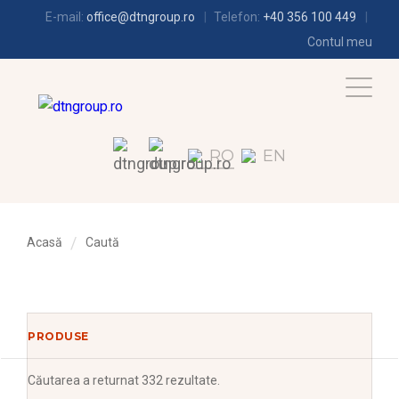
E-mail:
office@dtngroup.ro
Telefon:
+40 356 100 449
Contul meu
RO
EN
Acasă
Caută
PRODUSE
Căutarea
a returnat 332 rezultate.