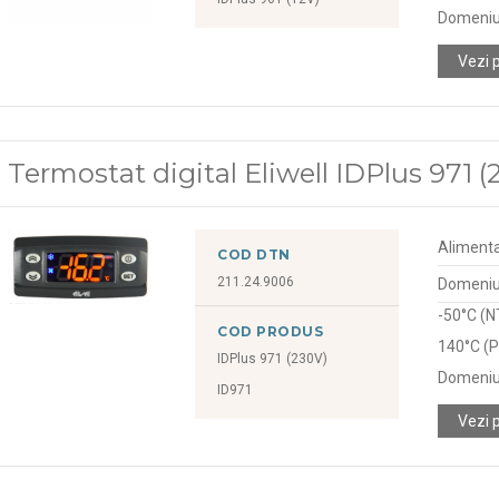
Domeniu
Vezi 
Termostat digital Eliwell IDPlus 971 (
Alimenta
COD DTN
211.24.9006
Domeniu 
-50°C (N
COD PRODUS
140°C (P
IDPlus 971 (230V)
Domeniu
ID971
Vezi 