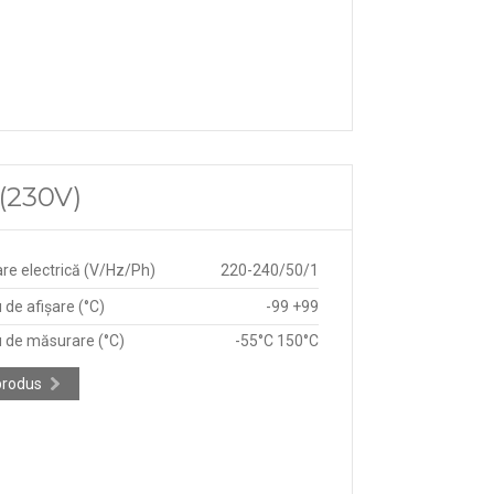
 (230V)
re electrică (V/Hz/Ph)
220-240/50/1
de afișare (°C)
-99 +99
 de măsurare (°C)
-55°C 150°C
produs