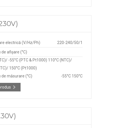
(230V)
re electrică (V/Hz/Ph)
220-240/50/1
de afișare (°C)
TC)/ -55°C (PTC & Pt1000) 110°C (NTC)/
TC)/ 150°C (Pt1000)
 de măsurare (°C)
-55°C 150°C
produs
230V)