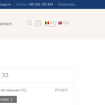
roup.ro
Telefon:
+40 356 100 449
Contul meu
RO
EN
ontact
C 33
 de măsurare (°C)
0°C 60°C
produs