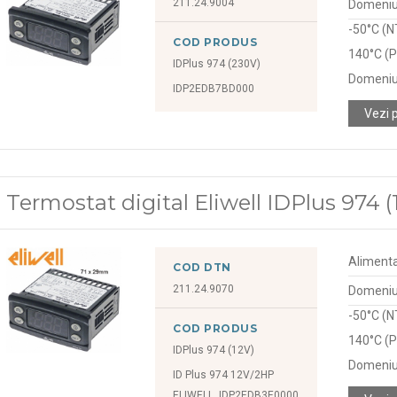
211.24.9004
Domeniu 
-50°C (N
COD PRODUS
140°C (P
IDPlus 974 (230V)
Domeniu
IDP2EDB7BD000
Vezi 
Termostat digital Eliwell IDPlus 974 (
Alimenta
COD DTN
211.24.9070
Domeniu 
-50°C (N
COD PRODUS
140°C (P
IDPlus 974 (12V)
Domeniu
ID Plus 974 12V/2HP
ELIWELL, IDP2EDB3E0000