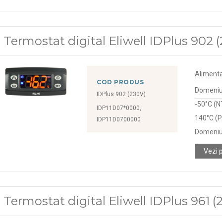
Termostat digital Eliwell IDPlus 902 
Alimenta
COD PRODUS
Domeniu 
IDPlus 902 (230V)
-50°C (N
IDP11D07*0000,
140°C (P
IDP11D0700000
Domeniu
Vezi 
Termostat digital Eliwell IDPlus 961 (