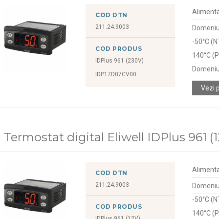
Alimenta
COD DTN
211.24.9003
Domeniu 
-50°C (N
COD PRODUS
140°C (P
IDPlus 961 (230V)
Domeniu
IDP17D07CV00
Vezi 
Termostat digital Eliwell IDPlus 961 (
Alimenta
COD DTN
211.24.9003
Domeniu 
-50°C (N
COD PRODUS
140°C (P
IDPlus 961 (12V)