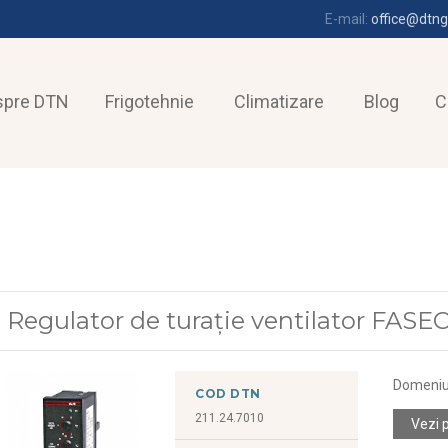
E-mail:
office@dtng
spre DTN
Frigotehnie
Climatizare
Blog
C
Regulator de turație ventilator FASE
Domeniu
COD DTN
211.24.7010
Vezi 