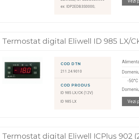
Vezi 
ex: IDP2EDB3S0000;
Termostat digital Eliwell ID 985 LX/CK
Alimenta
COD DTN
211.24.9010
Domeniu 
-50°C
COD PRODUS
Domeniu
ID 985 LX/CK (12V)
Vezi 
ID 985 LX
Termostat digital Eliwell ICPlus 902 (