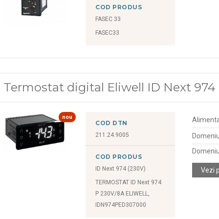
COD PRODUS
FASEC 33
FASEC33
Termostat digital Eliwell ID Next 974
nou
Alimenta
COD DTN
211.24.9005
Domeniu 
Domeniu
COD PRODUS
ID Next 974 (230V)
Vezi 
TERMOSTAT ID Next 974
P 230V/8A ELIWELL,
IDN974PED307000