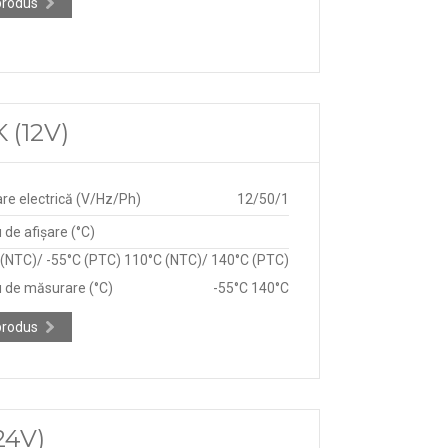
produs
 (12V)
re electrică (V/Hz/Ph)
12/50/1
de afișare (°C)
 (NTC)/ -55°C (PTC) 110°C (NTC)/ 140°C (PTC)
 de măsurare (°C)
-55°C 140°C
produs
24V)