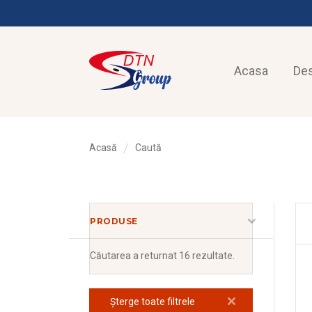
Acasa
De
Acasă
Caută
PRODUSE
Căutarea
a returnat 16 rezultate.
Șterge toate filtrele