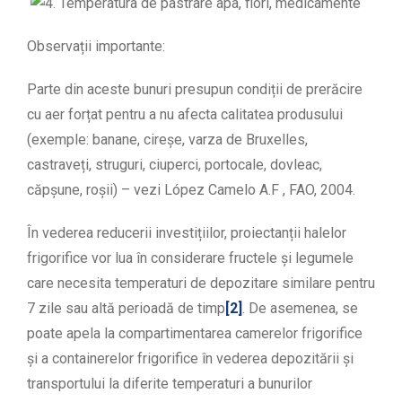
Observații importante:
Parte din aceste bunuri presupun condiții de prerăcire
cu aer forțat pentru a nu afecta calitatea produsului
(exemple: banane, cireșe, varza de Bruxelles,
castraveți, struguri, ciuperci, portocale, dovleac,
căpșune, roșii) – vezi López Camelo A.F , FAO, 2004.
În vederea reducerii investițiilor, proiectanții halelor
frigorifice vor lua în considerare fructele și legumele
care necesita temperaturi de depozitare similare pentru
7 zile sau altă perioadă de timp
[2]
. De asemenea, se
poate apela la compartimentarea camerelor frigorifice
și a containerelor frigorifice în vederea depozitării și
transportului la diferite temperaturi a bunurilor