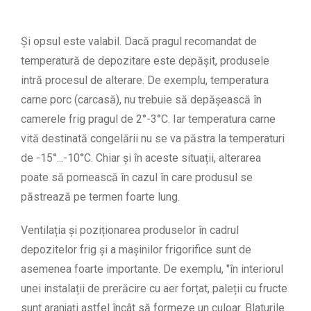
Și opsul este valabil. Dacă pragul recomandat de
temperatură de depozitare este depășit, produsele
intră procesul de alterare. De exemplu, temperatura
carne porc (carcasă), nu trebuie să depășească în
camerele frig pragul de 2°-3°C. Iar temperatura carne
vită destinată congelării nu se va păstra la temperaturi
de -15°...-10°C. Chiar și în aceste situații, alterarea
poate să pornească în cazul în care produsul se
păstrează pe termen foarte lung.
Ventilația și poziționarea produselor în cadrul
depozitelor frig și a mașinilor frigorifice sunt de
asemenea foarte importante. De exemplu, "în interiorul
unei instalații de prerăcire cu aer forțat, paleții cu fructe
sunt aranjați astfel încât să formeze un culoar. Blaturile