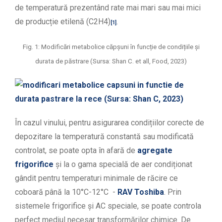
de temperatură prezentând rate mai mari sau mai mici
de producție etilenă (C
2
H
4
)
.
[1]
Fig. 1: Modificări metabolice căpșuni în funcție de condițiile și
durata de păstrare (Sursa: Shan C. et all,
Food
, 2023)
În cazul vinului, pentru asigurarea condițiilor corecte de
depozitare la temperatură constantă sau modificată
controlat, se poate opta în afară de
agregate
frigorifice
și la o gama specială de aer condiționat
gândit pentru temperaturi minimale de răcire ce
coboară până la 10°C-12°C -
RAV Toshiba
. Prin
sistemele frigorifice și AC speciale, se poate controla
perfect mediul necesar transformărilor chimice. De