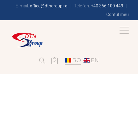
E-mail:
office@dtngroup.ro
Telefon:
+40 356 100 449
Contul meu
RO
EN
BLOG