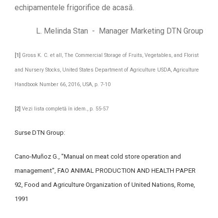
echipamentele frigorifice de acasă.
L. Melinda Stan - Manager Marketing DTN Group
[1]
Gross K. C. et all,
The Commercial Storage of Fruits, Vegetables, and Florist
and Nursery Stocks
, United States Department of Agriculture USDA, Agriculture
Handbook Number 66, 2016, USA, p. 7-10
[2]
Vezi lista completă în idem., p. 55-57
Surse DTN Group:
Cano-Muñoz G., "Manual on meat cold store operation and
management",
FAO ANIMAL PRODUCTION AND HEALTH PAPER
92
, Food and Agriculture Organization of United Nations, Rome,
1991