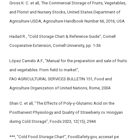
Gross K. C. et all,
The Commercial Storage of Fruits, Vegetables,
and Florist and Nursery Stocks
, United States Department of
Agriculture USDA, Agriculture Handbook Number 66, 2016, USA
Hadad R., "Cold Storage Chart & Reference Guide",
Cornell
Cooperative Extension
, Cornell University, pp. 1-36
López Camelo A.F., "Manual for the preparation and sale of fruits
and vegetables.
From field to market",
FAO AGRICULTURAL SERVICES BULLETIN 151
, Food and
Agriculture Organization of United Nations, Rome, 2004
Shan C. et all, "The Effects of Poly-γ-Glutamic Acid on the
Postharvest Physiology and Quality of Strawberry cv. Hongyan
during Cold Storage",
Foods
2023,
12
(15), 2944
***, "Cold Food Storage Chart",
FoodSafety.gov
, accesat pe