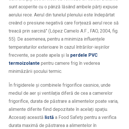
sunt acoperite cu o pânză lăsând ambele părți expuse
aerului rece. Aerul din tunelul plenului este îndepărtat
creând o presiune negativă care forțează aerul rece să
treacă prin sarcină" (López Camelo A.F , FAO, 2004, fig.
55). De asemenea, pentru a minimiza influențele
temperaturilor exterioare în cazul întrărilor-ieșirilor
frecvente, se poate apela și la
perdele PVC
termoizolante
pentru camere frig în vederea
minimăzării șocului termic.
În frigiderele și combinele frigorifice casnice, unde
mediul de aer și ventilația diferă de cea a camerelor
frigorifice, durata de păstrare a alimentelor poate varia,
alimente diferite fiind depozitate în acelați spațiu.
Accesați această
listă
a
Food Safety
pentru a verifica
durata maximă de păstrarea a alimentelor în