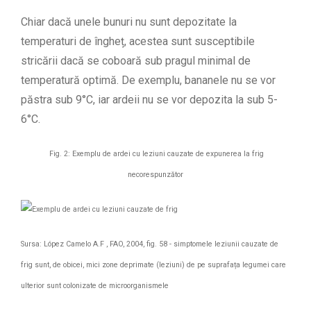
Chiar dacă unele bunuri nu sunt depozitate la
temperaturi de îngheț, acestea sunt susceptibile
stricării dacă se coboară sub pragul minimal de
temperatură optimă. De exemplu, bananele nu se vor
păstra sub 9°C, iar ardeii nu se vor depozita la sub 5-
6°C.
Fig. 2: Exemplu de ardei cu leziuni cauzate de expunerea la frig
necorespunzător
Sursa: López Camelo A.F , FAO, 2004, fig. 58 - simptomele leziunii cauzate de
frig sunt, de obicei, mici zone deprimate (leziuni) de pe suprafața legumei care
ulterior sunt colonizate de microorganismele