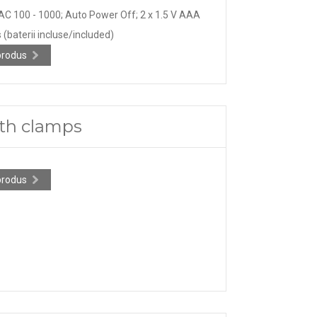
AC 100 - 1000; Auto Power Off; 2 x 1.5 V AAA
 (baterii incluse/included)
produs
ith clamps
produs