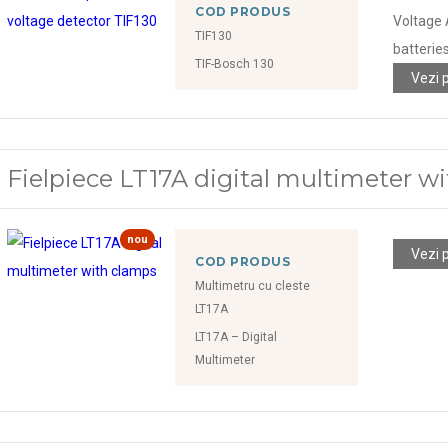
COD PRODUS
Voltage 
TIF130
batteries
TIF-Bosch 130
Vezi 
Fielpiece LT17A digital multimeter w
nou
Vezi 
COD PRODUS
Multimetru cu cleste
LT17A
LT17A – Digital
Multimeter