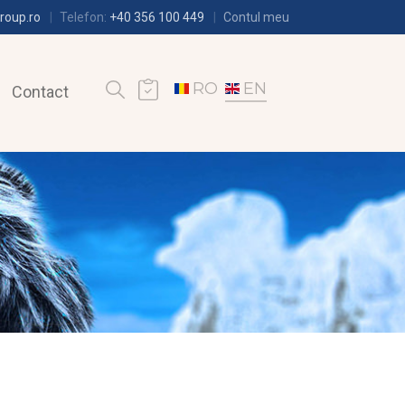
roup.ro
Telefon:
+40 356 100 449
Contul meu
RO
EN
Contact