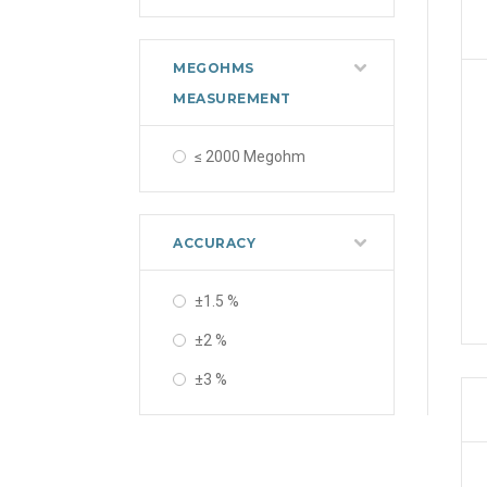
MEGOHMS
MEASUREMENT
≤ 2000 Megohm
ACCURACY
±1.5 %
±2 %
±3 %