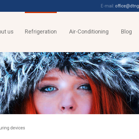
E-mail:
office@dtng
ut us
Refrigeration
Air-Conditioning
Blog
ring devices