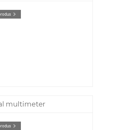
produs
al multimeter
produs