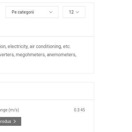
Pe categorii
12
 electricity, air conditioning, etc.
inverters, megohmeters, anemometers,
ange (m/s)
0.3 45
produs