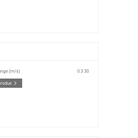
ange (m/s)
0.3 30
produs