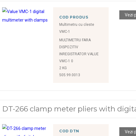
Vezi 
COD PRODUS
Multimetru cu cleste
VMC-1
MULTIMETRU FARA
DISPOZITIV
INREGISTRATOR VALUE
VMC-1 0
2 KG
505.99.0013
DT-266 clamp meter pliers with digit
COD DTN
Vezi 