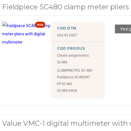
Fieldpiece SC480 clamp meter pliers 
nou
COD DTN
Vezi 
504.99.0007
COD PRODUS
Cleste ampermetric
SC480
CLAMPMETRU SC-480
Fieldpiece SC480INT
FP-SC480
SC480-600A
Value VMC-1 digital multimeter with