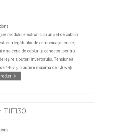
tions
ține modulul electronic cu un set de cabluri
starea legăturilor de comunicații seriale,
 o selecție de cabluri și conectori pentru
e ieșire a puterii invertorului. Tensiunea
e 440v și o putere maximă de 1,8 wați.
produs
r TIF130
tions