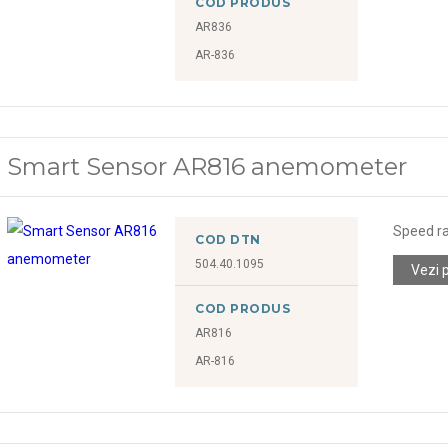
COD PRODUS
AR836
AR-836
Smart Sensor AR816 anemometer
Speed r
COD DTN
504.40.1095
Vezi 
COD PRODUS
AR816
AR-816