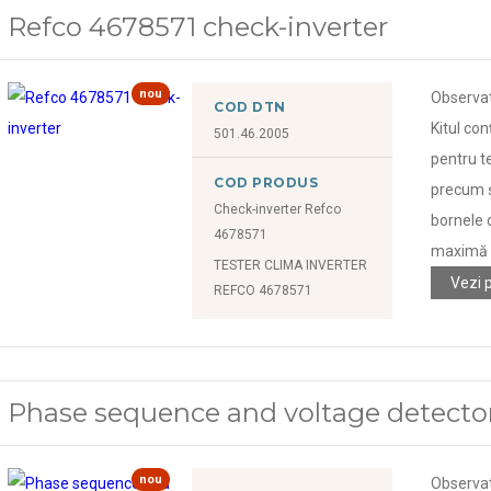
Refco 4678571 check-inverter
nou
Observa
COD DTN
Kitul con
501.46.2005
pentru te
COD PRODUS
precum și
Check-inverter Refco
bornele d
4678571
maximă d
TESTER CLIMA INVERTER
Vezi 
REFCO 4678571
Phase sequence and voltage detecto
nou
Observa