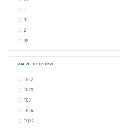
1
01
2
02
0X
3
VALVE BODY TYPE
03
TE12
04
TE20
4
TE5
05
TE55
5
TQ12
06