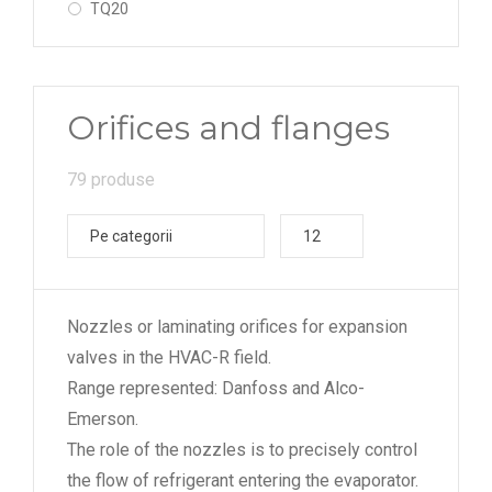
TQ20
6
TQ55
7
sudabil - cot (solder - angleway)
8
Orifices and flanges
sudabil - drept (solder - straightway)
9
10
79 produse
11
Pe categorii
12
12
13
Nozzles or laminating orifices for expansion
valves in the HVAC-R field.
Range represented: Danfoss and Alco-
Emerson.
The role of the nozzles is to precisely control
the flow of refrigerant entering the evaporator.