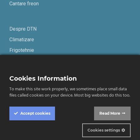
Cantare freon
Despre DTN
Climatizare
Frigotehnie
Contact
Cookies Information
Termeni și condiții
To make this site work properly, we sometimes place small data
Confidențialitate
files called cookies on your device. Most big websites do this too.
English
Accept
cookies
Read More
Cookies settings
© 2019-2026 DTN. Toate drepturile rezervate.