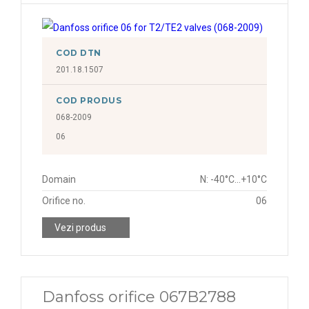
COD DTN
201.18.1507
COD PRODUS
068-2009
06
Domain
N: -40°C...+10°C
Orifice no.
06
Vezi produs
Danfoss orifice 067B2788