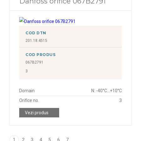
Danfoss orifice 067B2791
COD DTN
201.18.4515
COD PRODUS
067B2791
3
Domain
N: -40°C...+10°C
Orifice no.
3
Vezi produs
1
2
3
4
5
6
7