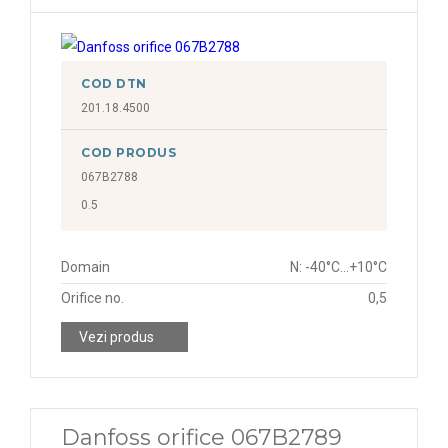
COD DTN
201.18.4500
COD PRODUS
067B2788
0.5
Domain
N: -40°C...+10°C
Orifice no.
0,5
Vezi produs
Danfoss orifice 067B2789