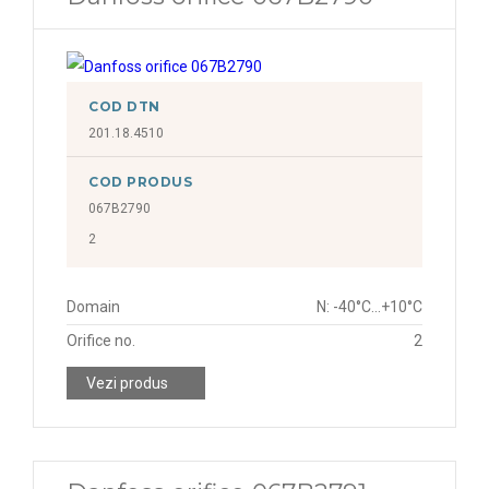
COD DTN
201.18.4510
COD PRODUS
067B2790
2
Domain
N: -40°C...+10°C
Orifice no.
2
Vezi produs