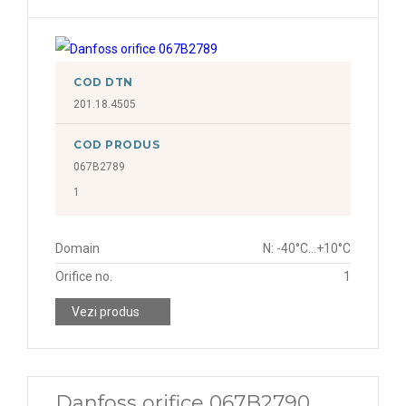
COD DTN
201.18.4505
COD PRODUS
067B2789
1
Domain
N: -40°C...+10°C
Orifice no.
1
Vezi produs
Danfoss orifice 067B2790