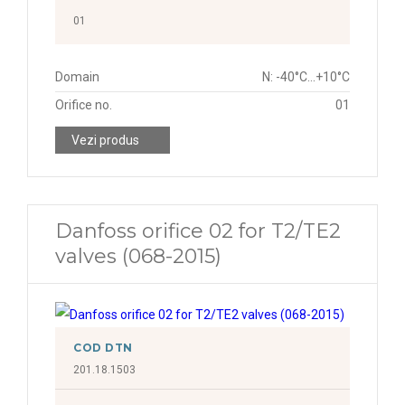
01
Domain
N: -40°C...+10°C
Orifice no.
01
Vezi produs
Danfoss orifice 02 for T2/TE2
valves (068-2015)
COD DTN
201.18.1503