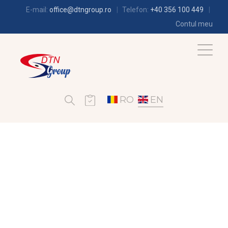
E-mail:
office@dtngroup.ro
Telefon:
+40 356 100 449
Contul meu
RO
EN
REFRIGERATION