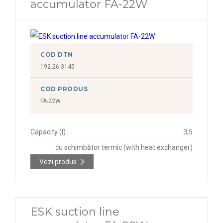
accumulator FA-22W
COD DTN
192.26.3145
COD PRODUS
FA-22W
Capacity (l)
3,5
cu schimbător termic (with heat exchanger)
Vezi produs
ESK suction line