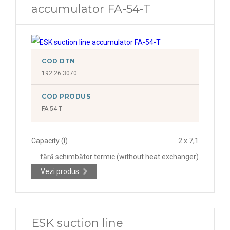
accumulator FA-54-T
COD DTN
192.26.3070
COD PRODUS
FA-54-T
Capacity (l)
2 x 7,1
fără schimbător termic (without heat exchanger)
Vezi produs
ESK suction line