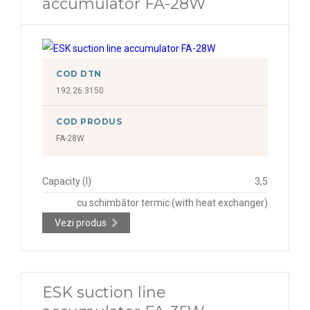
accumulator FA-28W
COD DTN
192.26.3150
COD PRODUS
FA-28W
Capacity (l)
3,5
cu schimbător termic (with heat exchanger)
Vezi produs
ESK suction line