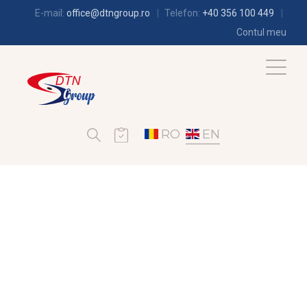
E-mail:
office@dtngroup.ro
Telefon:
+40 356 100 449
Contul meu
RO
EN
REFRIGERATION