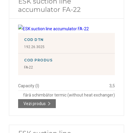
ESK suction line
accumulator FA-22
COD DTN
192.26.3025
COD PRODUS
FA-22
Capacity (l)
3,5
fără schimbător termic (without heat exchanger)
Vezi produs