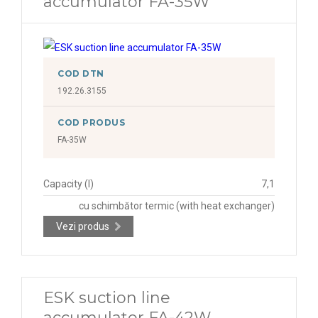
accumulator FA-35W
COD DTN
192.26.3155
COD PRODUS
FA-35W
Capacity (l)
7,1
cu schimbător termic (with heat exchanger)
Vezi produs
ESK suction line
accumulator FA-42W