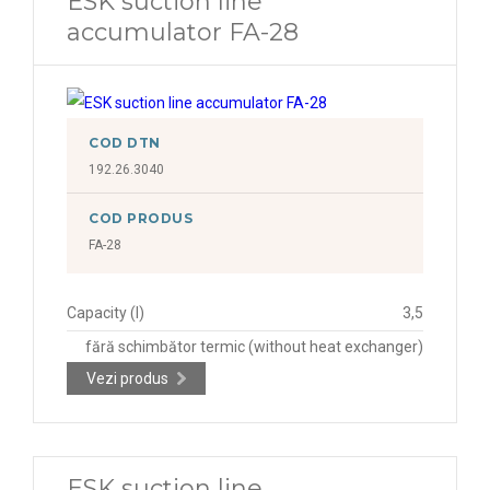
ESK suction line
accumulator FA-28
COD DTN
192.26.3040
COD PRODUS
FA-28
Capacity (l)
3,5
fără schimbător termic (without heat exchanger)
Vezi produs
ESK suction line