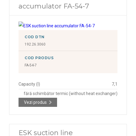
accumulator FA-54-7
COD DTN
192.26.3060
COD PRODUS
FA-54-7
Capacity (l)
7,1
fără schimbător termic (without heat exchanger)
Vezi produs
ESK suction line