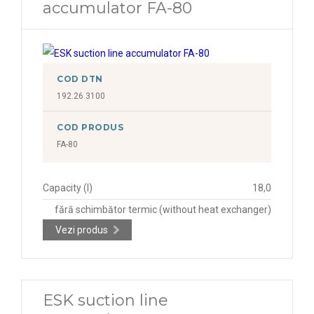
accumulator FA-80
COD DTN
192.26.3100
COD PRODUS
FA-80
Capacity (l)
18,0
fără schimbător termic (without heat exchanger)
Vezi produs
ESK suction line