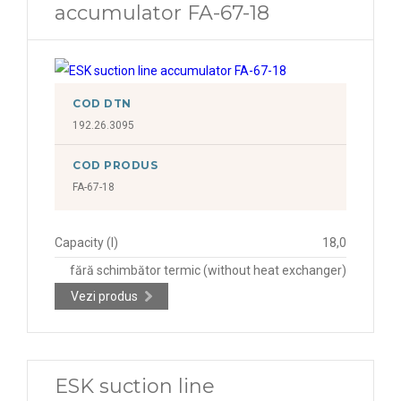
accumulator FA-67-18
COD DTN
192.26.3095
COD PRODUS
FA-67-18
Capacity (l)
18,0
fără schimbător termic (without heat exchanger)
Vezi produs
ESK suction line