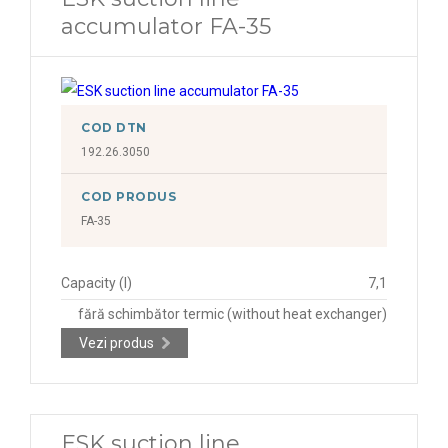
accumulator FA-35
COD DTN
192.26.3050
COD PRODUS
FA-35
Capacity (l)
7,1
fără schimbător termic (without heat exchanger)
Vezi produs
ESK suction line