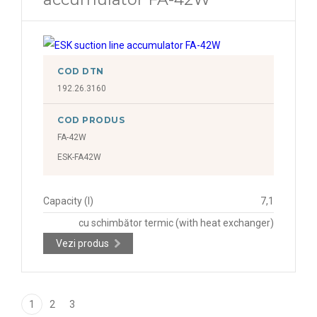
COD DTN
192.26.3160
COD PRODUS
FA-42W
ESK-FA42W
Capacity (l)
7,1
cu schimbător termic (with heat exchanger)
Vezi produs
1
2
3