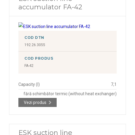
accumulator FA-42
COD DTN
192.26.3055
COD PRODUS
FA-42
Capacity (l)
7,1
fără schimbător termic (without heat exchanger)
Vezi produs
ESK suction line