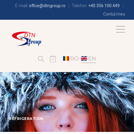
E-mail:
office@dtngroup.ro
Telefon:
+40 356 100 449
Contul meu
RO
EN
REFRIGERATION