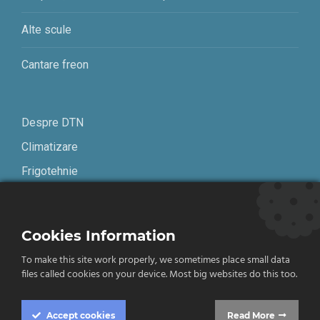
Alte scule
Cantare freon
Despre DTN
Climatizare
Frigotehnie
Contact
Cookies Information
Termeni și condiții
To make this site work properly, we sometimes place small data
Confidențialitate
files called cookies on your device. Most big websites do this too.
English
Accept
cookies
Read More