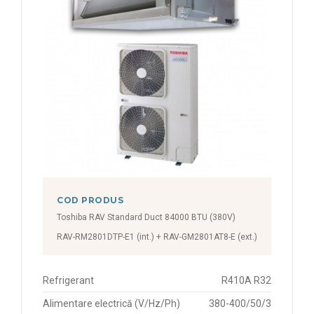
COD PRODUS
Toshiba RAV Standard Duct 84000 BTU (380V)
RAV-RM2801DTP-E1 (int.) + RAV-GM2801AT8-E (ext.)
Refrigerant
R410A R32
Alimentare electrică (V/Hz/Ph)
380-400/50/3