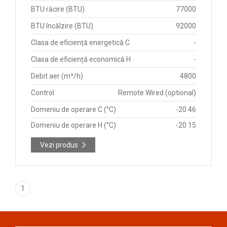
BTU răcire (BTU)
77000
BTU încălzire (BTU)
92000
Clasa de eficiență energetică C
-
Clasa de eficiență economică H
-
Debit aer (m³/h)
4800
Control
Remote Wired (optional)
Domeniu de operare C (°C)
-20 46
Domeniu de operare H (°C)
-20 15
Vezi produs
1