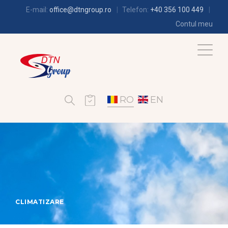
E-mail:
office@dtngroup.ro
Telefon:
+40 356 100 449
Contul meu
RO
EN
CLIMATIZARE