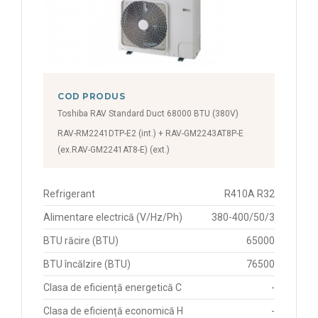
COD PRODUS
Toshiba RAV Standard Duct 68000 BTU (380V)
RAV-RM2241DTP-E2 (int.) + RAV-GM2243AT8P-E
(ex.RAV-GM2241AT8-E) (ext.)
Refrigerant
R410A R32
Alimentare electrică (V/Hz/Ph)
380-400/50/3
BTU răcire (BTU)
65000
BTU încălzire (BTU)
76500
Clasa de eficiență energetică C
-
Clasa de eficiență economică H
-