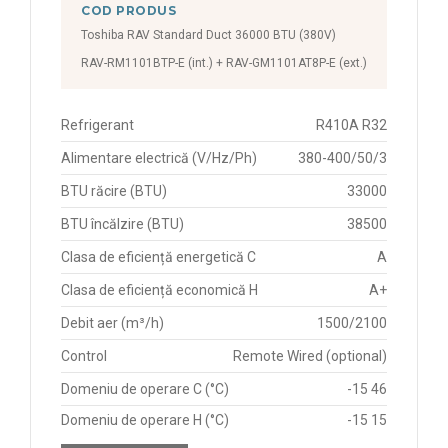
COD PRODUS
Toshiba RAV Standard Duct 36000 BTU (380V)
RAV-RM1101BTP-E (int.) + RAV-GM1101AT8P-E (ext.)
Refrigerant
R410A R32
Alimentare electrică (V/Hz/Ph)
380-400/50/3
BTU răcire (BTU)
33000
BTU încălzire (BTU)
38500
Clasa de eficiență energetică C
A
Clasa de eficiență economică H
A+
Debit aer (m³/h)
1500/2100
Control
Remote Wired (optional)
Domeniu de operare C (°C)
-15 46
Domeniu de operare H (°C)
-15 15