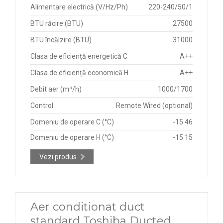
Alimentare electrică (V/Hz/Ph)
220-240/50/1
BTU răcire (BTU)
27500
BTU încălzire (BTU)
31000
Clasa de eficiență energetică C
A++
Clasa de eficiență economică H
A++
Debit aer (m³/h)
1000/1700
Control
Remote Wired (optional)
Domeniu de operare C (°C)
-15 46
Domeniu de operare H (°C)
-15 15
Vezi produs
Aer conditionat duct
standard Toshiba Ducted