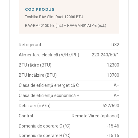
COD PRODUS
Toshiba RAV Slim Duct 12000 BTU
RAV-RM401SDT-E (int.) + RAV-GM401ATP-E (ext.)
Refrigerant
R32
Alimentare electrică (V/Hz/Ph)
220-240/50/1
BTU răcire (BTU)
12300
BTU încălzire (BTU)
13700
Clasa de eficiență energetică C
A+
Clasa de eficiență economică H
A+
Debit aer (m³/h)
522/690
Control
Remote Wired (optional)
Domeniu de operare C (°C)
-15 46
Domeniu de operare H (°C)
-15 15