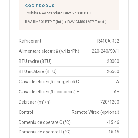
COD PRODUS
Toshiba RAV Standard Duct 24000 BTU
RAV-RM801BTP-E (int.) + RAV-GM801ATP-E (ext.)
Refrigerant
R410A R32
Alimentare electrică (V/Hz/Ph)
220-240/50/1
BTU răcire (BTU)
23000
BTU încălzire (BTU)
26500
Clasa de eficiență energetică C
A
Clasa de eficiență economică H
A+
Debit aer (m³/h)
720/1200
Control
Remote Wired (optional)
Domeniu de operare C (°C)
-15 46
Domeniu de operare H (°C)
-15 15