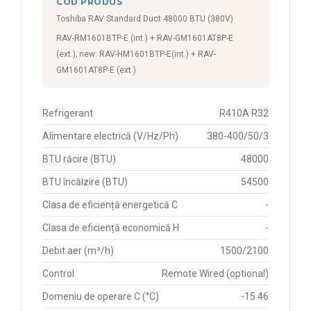
COD PRODUS
Toshiba RAV Standard Duct 48000 BTU (380V)
RAV-RM1601BTP-E (int.) + RAV-GM1601AT8P-E
(ext.); new: RAV-HM1601BTP-E(int.) + RAV-
GM1601AT8P-E (ext.)
Refrigerant
R410A R32
Alimentare electrică (V/Hz/Ph)
380-400/50/3
BTU răcire (BTU)
48000
BTU încălzire (BTU)
54500
Clasa de eficiență energetică C
-
Clasa de eficiență economică H
-
Debit aer (m³/h)
1500/2100
Control
Remote Wired (optional)
Domeniu de operare C (°C)
-15 46