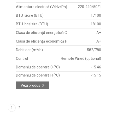
Alimentare electrică (V/Hz/Ph)
220-240/50/1
BTU răcire (BTU)
17100
BTU încălzire (BTU)
18100
Clasa de eficiență energetică C
A+
Clasa de eficiență economică H
A+
Debit aer (m³/h)
582/780
Control
Remote Wired (optional)
Domeniu de operare C (°C)
-15 46
Domeniu de operare H (°C)
-15 15
Vezi produs
1
2