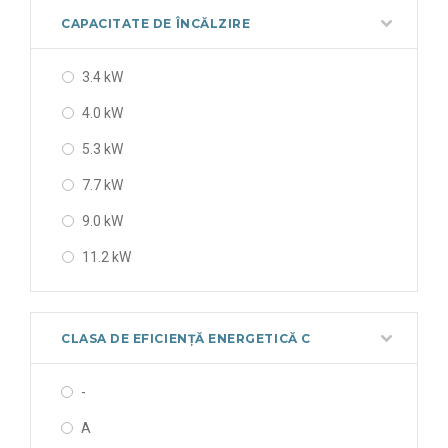
14 kW
CAPACITATE DE ÎNCĂLZIRE
19 kW
3.4 kW
22.5 kW
4.0 kW
5.3 kW
7.7 kW
9.0 kW
11.2 kW
13 kW
16 kW
CLASA DE EFICIENȚĂ ENERGETICĂ C
22.4 kW
-
27.0 kW
A