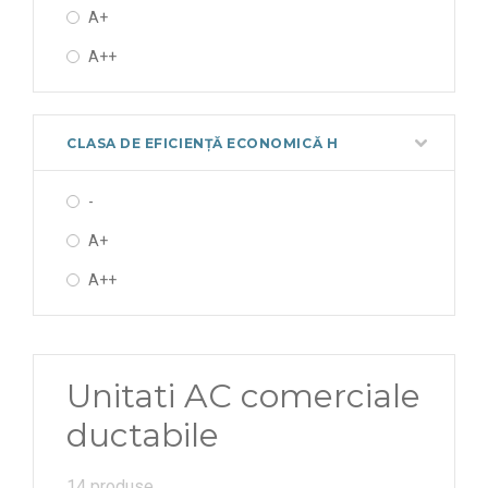
A+
A++
CLASA DE EFICIENȚĂ ECONOMICĂ H
-
A+
A++
Unitati AC comerciale
ductabile
14 produse