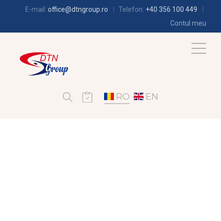
E-mail:
office@dtngroup.ro
Telefon:
+40 356 100 449
Contul meu
RO
EN
CLIMATIZARE