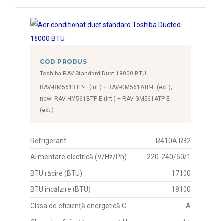
COD PRODUS
Toshiba RAV Standard Duct 18000 BTU
RAV-RM561BTP-E (int.) + RAV-GM561ATP-E (ext.);
new: RAV-HM561BTP-E (int.) + RAV-GM561ATP-E
(ext.)
Refrigerant
R410A R32
Alimentare electrică (V/Hz/Ph)
220-240/50/1
BTU răcire (BTU)
17100
BTU încălzire (BTU)
18100
Clasa de eficiență energetică C
A