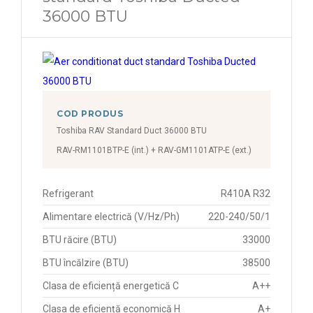
36000 BTU
COD PRODUS
Toshiba RAV Standard Duct 36000 BTU
RAV-RM1101BTP-E (int.) + RAV-GM1101ATP-E (ext.)
Refrigerant
R410A R32
Alimentare electrică (V/Hz/Ph)
220-240/50/1
BTU răcire (BTU)
33000
BTU încălzire (BTU)
38500
Clasa de eficiență energetică C
A++
Clasa de eficiență economică H
A+