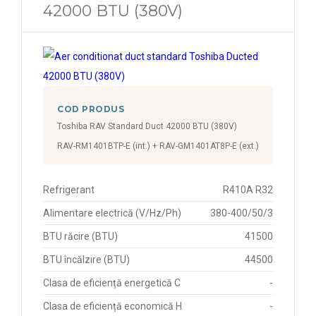
42000 BTU (380V)
COD PRODUS
Toshiba RAV Standard Duct 42000 BTU (380V)
RAV-RM1401BTP-E (int.) + RAV-GM1401AT8P-E (ext.)
Refrigerant
R410A R32
Alimentare electrică (V/Hz/Ph)
380-400/50/3
BTU răcire (BTU)
41500
BTU încălzire (BTU)
44500
Clasa de eficiență energetică C
-
Clasa de eficiență economică H
-