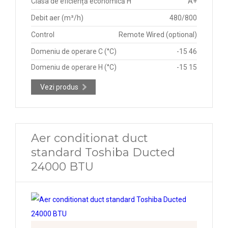
Clasa de eficiență economică H
A+
Debit aer (m³/h)
480/800
Control
Remote Wired (optional)
Domeniu de operare C (°C)
-15 46
Domeniu de operare H (°C)
-15 15
Vezi produs
Aer conditionat duct
standard Toshiba Ducted
24000 BTU