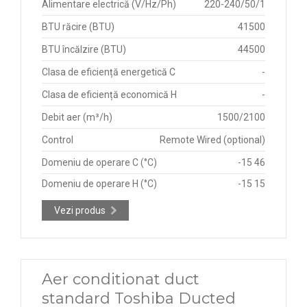
Alimentare electrică (V/Hz/Ph)
220-240/50/1
BTU răcire (BTU)
41500
BTU încălzire (BTU)
44500
Clasa de eficiență energetică C
-
Clasa de eficiență economică H
-
Debit aer (m³/h)
1500/2100
Control
Remote Wired (optional)
Domeniu de operare C (°C)
-15 46
Domeniu de operare H (°C)
-15 15
Vezi produs
Aer conditionat duct
standard Toshiba Ducted