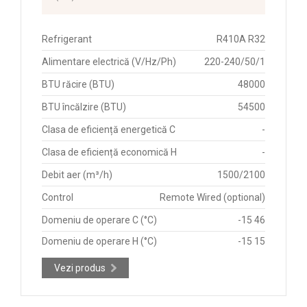
Refrigerant
R410A R32
Alimentare electrică (V/Hz/Ph)
220-240/50/1
BTU răcire (BTU)
48000
BTU încălzire (BTU)
54500
Clasa de eficiență energetică C
-
Clasa de eficiență economică H
-
Debit aer (m³/h)
1500/2100
Control
Remote Wired (optional)
Domeniu de operare C (°C)
-15 46
Domeniu de operare H (°C)
-15 15
Vezi produs