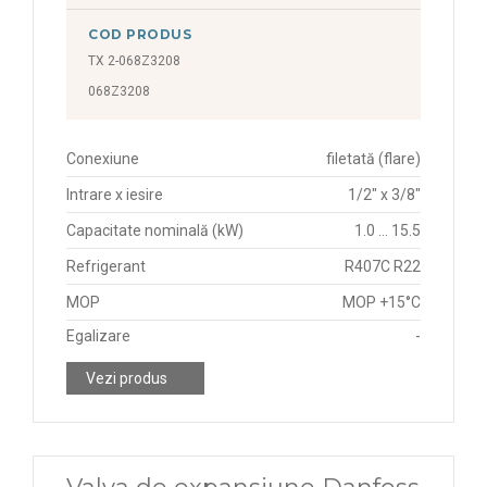
COD PRODUS
TX 2-068Z3208
068Z3208
Conexiune
filetată (flare)
Intrare x iesire
1/2" x 3/8"
Capacitate nominală (kW)
1.0 ... 15.5
Refrigerant
R407C R22
MOP
MOP +15°C
Egalizare
-
Vezi produs