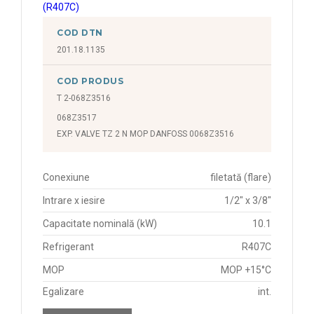
COD DTN
201.18.1135
COD PRODUS
T 2-068Z3516
068Z3517
EXP. VALVE TZ 2 N MOP DANFOSS 0068Z3516
Conexiune
filetată (flare)
Intrare x iesire
1/2" x 3/8"
Capacitate nominală (kW)
10.1
Refrigerant
R407C
MOP
MOP +15°C
Egalizare
int.