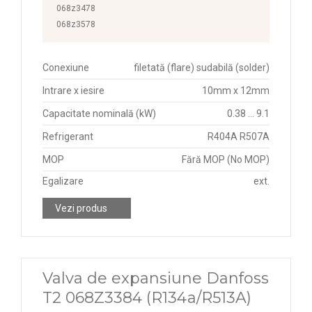
068z3478
068z3578
Conexiune
filetată (flare) sudabilă (solder)
Intrare x iesire
10mm x 12mm
Capacitate nominală (kW)
0.38 ... 9.1
Refrigerant
R404A R507A
MOP
Fără MOP (No MOP)
Egalizare
ext.
Vezi produs
Valva de expansiune Danfoss
T2 068Z3384 (R134a/R513A)