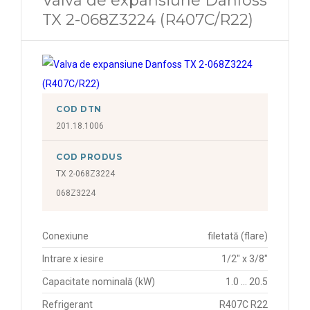
Valva de expansiune Danfoss
TX 2-068Z3224 (R407C/R22)
COD DTN
201.18.1006
COD PRODUS
TX 2-068Z3224
068Z3224
Conexiune
filetată (flare)
Intrare x iesire
1/2" x 3/8"
Capacitate nominală (kW)
1.0 ... 20.5
Refrigerant
R407C R22