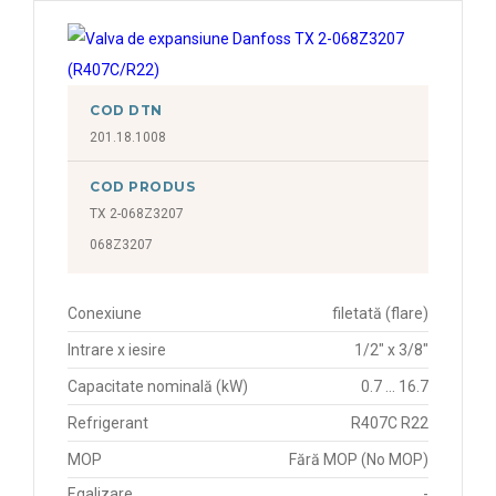
COD DTN
201.18.1008
COD PRODUS
TX 2-068Z3207
068Z3207
Conexiune
filetată (flare)
Intrare x iesire
1/2" x 3/8"
Capacitate nominală (kW)
0.7 ... 16.7
Refrigerant
R407C R22
MOP
Fără MOP (No MOP)
Egalizare
-