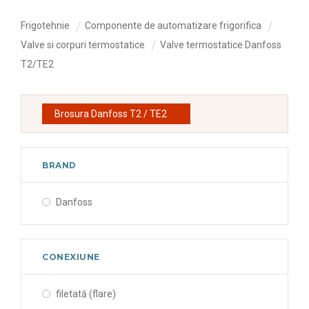
Frigotehnie
Componente de automatizare frigorifica
Valve si corpuri termostatice
Valve termostatice Danfoss
T2/TE2
Brosura Danfoss T2 / TE2
BRAND
Danfoss
CONEXIUNE
filetată (flare)