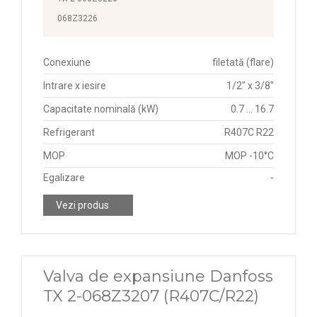
068Z3226
Conexiune
filetată (flare)
Intrare x iesire
1/2" x 3/8"
Capacitate nominală (kW)
0.7 ... 16.7
Refrigerant
R407C R22
MOP
MOP -10°C
Egalizare
-
Vezi produs
Valva de expansiune Danfoss
TX 2-068Z3207 (R407C/R22)