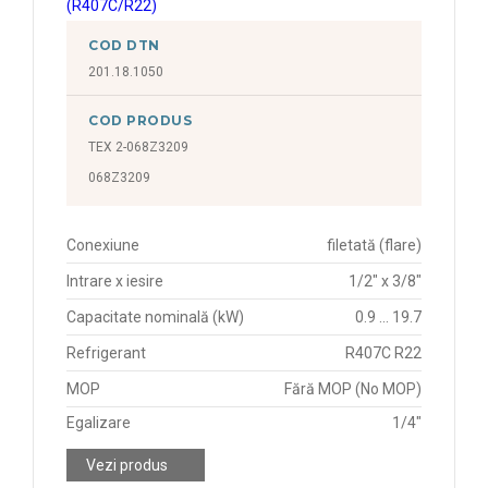
COD DTN
201.18.1050
COD PRODUS
TEX 2-068Z3209
068Z3209
Conexiune
filetată (flare)
Intrare x iesire
1/2" x 3/8"
Capacitate nominală (kW)
0.9 ... 19.7
Refrigerant
R407C R22
MOP
Fără MOP (No MOP)
Egalizare
1/4"
Vezi produs