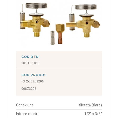
COD DTN
201.18.1000
COD PRODUS
TX 2-068Z3206
068Z3206
Conexiune
filetată (flare)
Intrare x iesire
1/2" x 3/8"