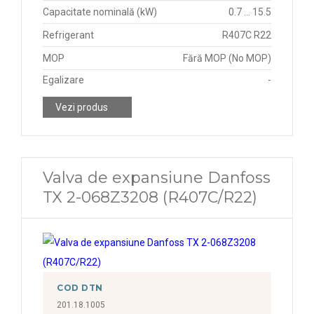
Capacitate nominală (kW)
0.7 ... 15.5
Refrigerant
R407C R22
MOP
Fără MOP (No MOP)
Egalizare
-
Vezi produs
Valva de expansiune Danfoss
TX 2-068Z3208 (R407C/R22)
COD DTN
201.18.1005