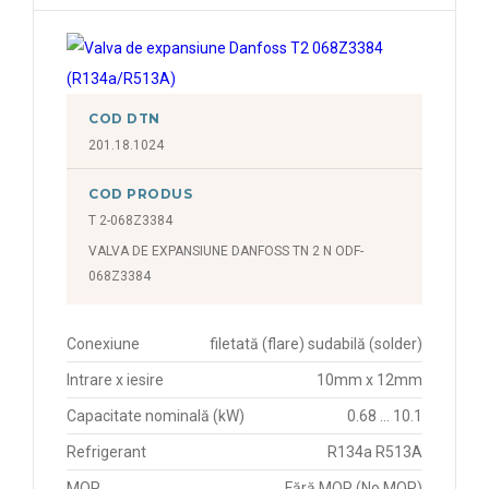
COD DTN
201.18.1024
COD PRODUS
T 2-068Z3384
VALVA DE EXPANSIUNE DANFOSS TN 2 N ODF-
068Z3384
Conexiune
filetată (flare) sudabilă (solder)
Intrare x iesire
10mm x 12mm
Capacitate nominală (kW)
0.68 ... 10.1
Refrigerant
R134a R513A
MOP
Fără MOP (No MOP)