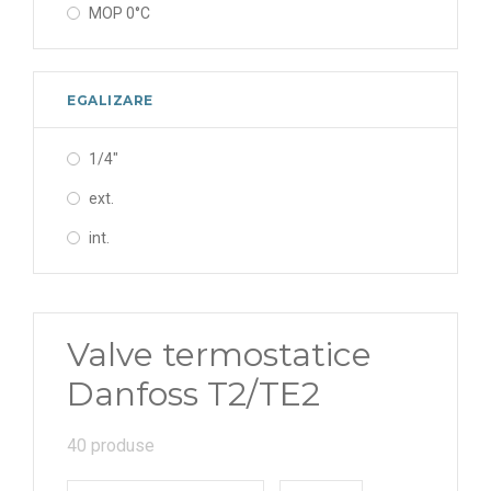
MOP 0°C
EGALIZARE
1/4"
ext.
int.
Valve termostatice
Danfoss T2/TE2
40 produse