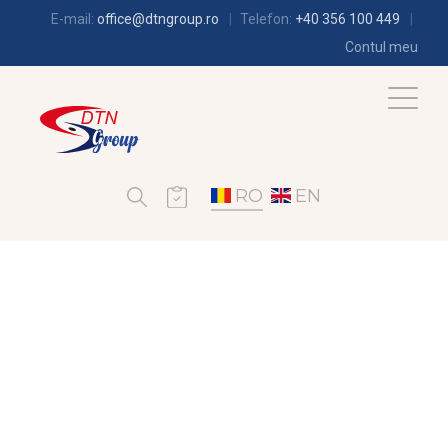
E-mail:
office@dtngroup.ro
Telefon:
+40 356 100 449
Contul meu
RO
EN
FRIGOTEHNIE