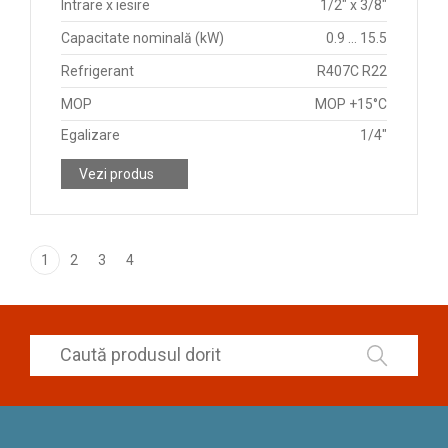
Intrare x iesire
1/2" x 3/8"
Capacitate nominală (kW)
0.9 ... 15.5
Refrigerant
R407C R22
MOP
MOP +15°C
Egalizare
1/4"
Vezi produs
1
2
3
4