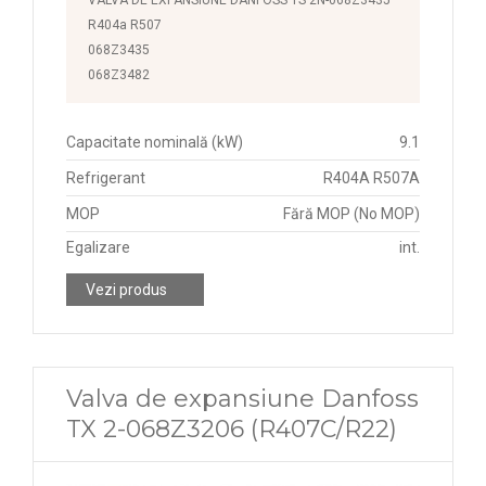
R404a R507
068Z3435
068Z3482
Capacitate nominală (kW)
9.1
Refrigerant
R404A R507A
MOP
Fără MOP (No MOP)
Egalizare
int.
Vezi produs
Valva de expansiune Danfoss
TX 2-068Z3206 (R407C/R22)