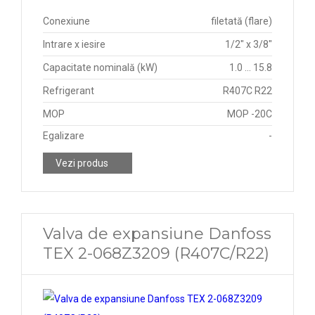
Conexiune
filetată (flare)
Intrare x iesire
1/2" x 3/8"
Capacitate nominală (kW)
1.0 ... 15.8
Refrigerant
R407C R22
MOP
MOP -20C
Egalizare
-
Vezi produs
Valva de expansiune Danfoss
TEX 2-068Z3209 (R407C/R22)