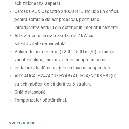
achiziționează separat.
Carcasa AUX Cassette 24000 BTU include un orificiu
pentru admisia de aer proaspăt, permițând
introducerea aerului din exterior în interiorul camerei.
AUX aer conditionat casetat de 7 kW cu
silențiozitate remarcabilă.
Volum de aer generos (1200-1500 m³/h) și funcții
variate incluse, inclusiv pentru noapte și somn.
Instalare ideală în spațiile cu tavane suspendate.
AUX AUCA-H24/4DR3HYAB+AL-H24/NDR3HB2(U)
cu schimbător de căldură cu 5 straturi.
Grilă detașabilă.
Temporizator săptămânal.
SPECIFICAȚII