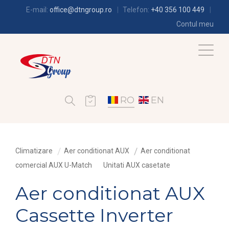
E-mail:
office@dtngroup.ro
Telefon:
+40 356 100 449
Contul meu
RO
EN
Climatizare
Aer conditionat AUX
Aer conditionat
comercial AUX U-Match
Unitati AUX casetate
Aer conditionat AUX
Cassette Inverter