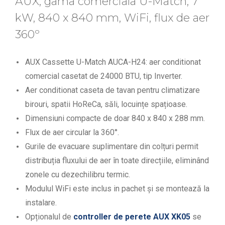
AUX, gama comerciala U-Match, 7
kW, 840 x 840 mm, WiFi, flux de aer
360º
AUX Cassette U-Match AUCA-H24: aer conditionat
comercial casetat de 24000 BTU, tip Inverter.
Aer conditionat caseta de tavan pentru climatizare
birouri, spatii HoReCa, săli, locuințe spațioase.
Dimensiuni compacte de doar 840 x 840 x 288 mm.
Flux de aer circular la 360°.
Gurile de evacuare suplimentare din colțuri permit
distribuția fluxului de aer în toate direcțiile, eliminând
zonele cu dezechilibru termic.
Modulul WiFi este inclus in pachet și se montează la
instalare.
Opționalul de
controller de perete AUX XK05
se