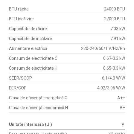
BTU răcire
24000 BTU
BTU încălzire
27000 BTU
Capacitate de răcire
7.03 kW
Capacitate de încălzire
7.91 kW
Alimentare electrică
220-240/50/1 V/Hz/Ph
Consum de electricitate C
0.67-3.3 kW
Consum de electricitate H
0.65-3.3 kW
SEER/SCOP
6.1/4.0 W/W
EER/COP
4.02/3.96 W/W
Clasa de eficiență energetică C
A++
Clasa de eficiență economică H
A+
Unitate interioară (UI)
▼