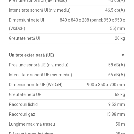
Presiune sonoră UI (niv. mediu)
43 db(A)
Intensitate sonoră UI (niv. mediu)
46.5 db(A)
Dimensiuni nete UI
840 x 840 x 288 (panel: 950 x 950 x
(WxDxH)
55) mm
Greutate netă UI
26 kg
Unitate exterioară (UE)
▼
Presiune sonoră UE (niv. mediu)
58 dB(A)
Intensitate sonoră UE (niv. mediu)
65 dB(A)
Dimensiuni nete UE (WxDxH)
900 x 350 x 700 mm
Greutate netă UE
68 kg
Racorduri lichid
9.52 mm
Racorduri gaz
15.88 mm
Lungime maximă traseu
50 m
Diferență max. înălțime
25 m