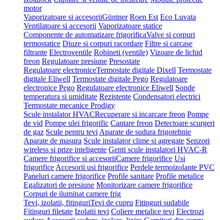
motor
Vaporizatoare si accesorii
Güntner
Roen Est
Eco Luvata
Ventilatoare si accesorii
Vaporizatoare statice
Componente de automatizare frigorifica
Valve si corpuri
termostatice
Diuze si corpuri racordare
Filtre si carcase
filtrante
Electroventile
Robineti (ventile)
Vizoare de lichid
freon
Regulatoare presiune
Presostate
Regulatoare electronice
Termostate digitale Dixell
Termostate
digitale Eliwell
Termostate digitale Pego
Regulatoare
electronice Pego
Regulatoare electronice Eliwell
Sonde
temperatura si umiditate
Rezistente
Condensatori electrici
Termostate mecanice Prodigy
Scule instalator HVAC
Recuperare si incarcare freon
Pompe
de vid
Pompe ulei frigorific
Cantare freon
Detectoare scurgeri
de gaz
Scule pentru tevi
Aparate de sudura frigotehnie
Aparate de masura
Scule instalator clime si agregate
Senzori
wireless si prize inteligente
Genti scule instalatori HVAC-R
Camere frigorifice si accesorii
Camere frigorifice
Usi
frigorifice
Accesorii usi frigorifice
Perdele termoizolante PVC
Paneluri camere frigorifice
Profile sanitare
Profile metalice
Egalizatori de presiune
Monitorizare camere frigorifice
Corpuri de iluminat camere frig
Tevi, izolatii, fitinguri
Tevi de cupru
Fitinguri sudabile
Fitinguri filetate
Izolatii tevi
Coliere metalice tevi
Electrozi