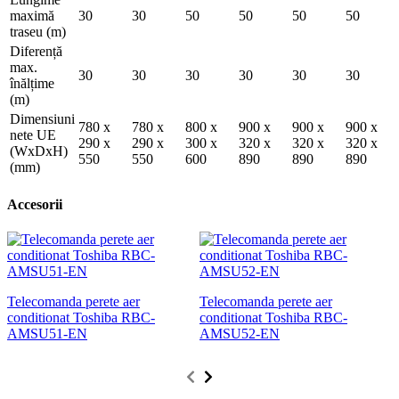
maximă
30
30
50
50
50
50
traseu (m)
Diferență
max.
30
30
30
30
30
30
înălțime
(m)
Dimensiuni
780 x
780 x
800 x
900 x
900 x
900 x
nete UE
290 x
290 x
300 x
320 x
320 x
320 x
(WxDxH)
550
550
600
890
890
890
(mm)
Accesorii
G
Telecomanda perete aer
Telecomanda perete aer
conditionat Toshiba RBC-
conditionat Toshiba RBC-
AMSU51-EN
AMSU52-EN