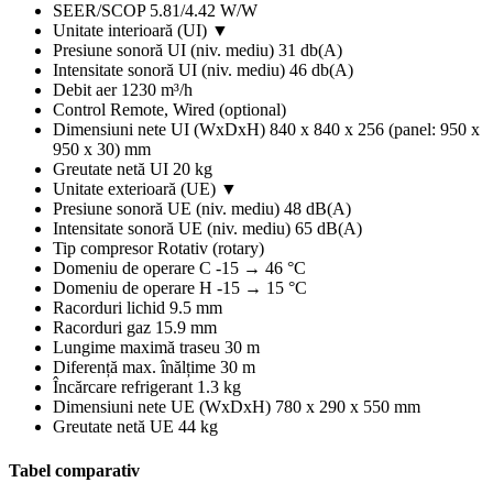
SEER/SCOP
5.81/4.42 W/W
Unitate interioară (UI)
▼
Presiune sonoră UI (niv. mediu)
31 db(A)
Intensitate sonoră UI (niv. mediu)
46 db(A)
Debit aer
1230 m³/h
Control
Remote, Wired (optional)
Dimensiuni nete UI (WxDxH)
840 x 840 x 256 (panel: 950 x
950 x 30) mm
Greutate netă UI
20 kg
Unitate exterioară (UE)
▼
Presiune sonoră UE (niv. mediu)
48 dB(A)
Intensitate sonoră UE (niv. mediu)
65 dB(A)
Tip compresor
Rotativ (rotary)
Domeniu de operare C
-15 → 46 °C
Domeniu de operare H
-15 → 15 °C
Racorduri lichid
9.5 mm
Racorduri gaz
15.9 mm
Lungime maximă traseu
30 m
Diferență max. înălțime
30 m
Încărcare refrigerant
1.3 kg
Dimensiuni nete UE (WxDxH)
780 x 290 x 550 mm
Greutate netă UE
44 kg
Tabel comparativ