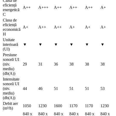
Clasa de
eficiență
A++
A+++
A++
A++
A++
A+
energetică
C
Clasa de
eficiență
A+
A++
A++
A+
A+
A+
economică
H
Unitate
interioară
▼
▼
▼
▼
▼
▼
(UI)
Presiune
sonoră UI
(niv.
29
31
36
38
38
38
mediu)
(db(A))
Intensitate
sonoră UI
(niv.
44
46
51
51
51
53
mediu)
(db(A))
Debit aer
1050
1230
1600
1170
1170
1230
(m³/h)
840 x
840 x
840 x
840 x
840 x
840 x