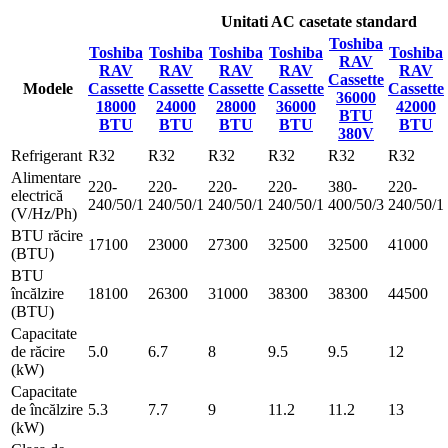
Unitati AC casetate standard
Toshiba
Toshiba
Toshiba
Toshiba
Toshiba
Toshiba
RAV
RAV
RAV
RAV
RAV
RAV
Cassette
Modele
Cassette
Cassette
Cassette
Cassette
Cassette
36000
18000
24000
28000
36000
42000
BTU
BTU
BTU
BTU
BTU
BTU
380V
Refrigerant
R32
R32
R32
R32
R32
R32
Alimentare
220-
220-
220-
220-
380-
220-
electrică
240/50/1
240/50/1
240/50/1
240/50/1
400/50/3
240/50/1
(V/Hz/Ph)
BTU răcire
17100
23000
27300
32500
32500
41000
(BTU)
BTU
încălzire
18100
26300
31000
38300
38300
44500
(BTU)
Capacitate
de răcire
5.0
6.7
8
9.5
9.5
12
(kW)
Capacitate
de încălzire
5.3
7.7
9
11.2
11.2
13
(kW)