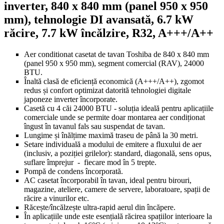
inverter, 840 x 840 mm (panel 950 x 950
mm), tehnologie DI avansată, 6.7 kW
răcire, 7.7 kW încălzire, R32, A+++/A++
Aer conditionat casetat de tavan Toshiba de 840 x 840 mm
(panel 950 x 950 mm), segment comercial (RAV), 24000
BTU.
Înaltă clasă de eficiență economică (A+++/A++), zgomot
redus și confort optimizat datorită tehnologiei digitale
japoneze inverter încorporate.
Casetă cu 4 căi 24000 BTU - soluția ideală pentru aplicațiile
comerciale unde se permite doar montarea aer condiționat
îngust în tavanul fals sau suspendat de tavan.
Lungime și înălțime maximă traseu de până la 30 metri.
Setare individuală a modului de emitere a fluxului de aer
(inclusiv, a poziției grilelor): standard, diagonală, sens opus,
suflare împrejur - fiecare mod în 5 trepte.
Pompă de condens încorporată.
AC casetat încorporabil în tavan, ideal pentru birouri,
magazine, ateliere, camere de servere, laboratoare, spații de
răcire a vinurilor etc.
Răcește/încălzește ultra-rapid aerul din încăpere.
În aplicațiile unde este esențială răcirea spațiilor interioare la