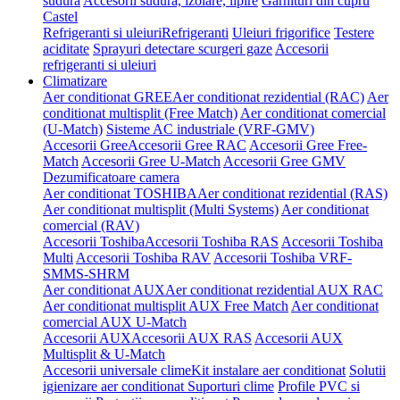
sudura
Accesorii sudura, izolare, lipire
Garnituri din cupru
Castel
Refrigeranti si uleiuri
Refrigeranti
Uleiuri frigorifice
Testere
aciditate
Sprayuri detectare scurgeri gaze
Accesorii
refrigeranti si uleiuri
Climatizare
Aer conditionat GREE
Aer conditionat rezidential (RAC)
Aer
conditionat multisplit (Free Match)
Aer conditionat comercial
(U-Match)
Sisteme AC industriale (VRF-GMV)
Accesorii Gree
Accesorii Gree RAC
Accesorii Gree Free-
Match
Accesorii Gree U-Match
Accesorii Gree GMV
Dezumificatoare camera
Aer conditionat TOSHIBA
Aer conditionat rezidential (RAS)
Aer conditionat multisplit (Multi Systems)
Aer conditionat
comercial (RAV)
Accesorii Toshiba
Accesorii Toshiba RAS
Accesorii Toshiba
Multi
Accesorii Toshiba RAV
Accesorii Toshiba VRF-
SMMS-SHRM
Aer conditionat AUX
Aer conditionat rezidential AUX RAC
Aer conditionat multisplit AUX Free Match
Aer conditionat
comercial AUX U-Match
Accesorii AUX
Accesorii AUX RAS
Accesorii AUX
Multisplit & U-Match
Accesorii universale clime
Kit instalare aer conditionat
Solutii
igienizare aer conditionat
Suporturi clime
Profile PVC si