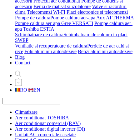
accesorii
Protectii aer conditionat
Pompe de condens si
accesorii
Benzi de matisat si izolatoare
Valve si racorduri
clima
Telecomenzi WI-FI
Placi electronice si telecomenzi
Pompe de caldura
Pompe caldura aer-apa Aux AI THERMA
Pompe caldura aer-apa Gree VERSATI
Pompe caldura aer-
apa Toshiba ESTIA
Schimbatoare de caldura
Schimbatoare de caldura in placi
SWEP
Ventilatie si recuperatoare de caldura
Perdele de aer cald si
rece
Folii aluminiu autoadezive
Benzi aluminiu autoadezive
Blog
Contact
RO
EN
Climatizare
Aer conditionat TOSHIBA
Aer conditionat comercial (RAV)
Aer conditionat digital inverter (DI)
Unitati AC comerciale casetate