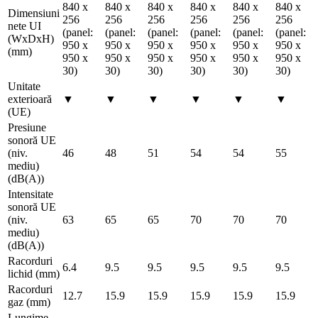
840 x
840 x
840 x
840 x
840 x
840 x
Dimensiuni
256
256
256
256
256
256
nete UI
(panel:
(panel:
(panel:
(panel:
(panel:
(panel:
(WxDxH)
950 x
950 x
950 x
950 x
950 x
950 x
(mm)
950 x
950 x
950 x
950 x
950 x
950 x
30)
30)
30)
30)
30)
30)
Unitate
exterioară
▼
▼
▼
▼
▼
▼
(UE)
Presiune
sonoră UE
(niv.
46
48
51
54
54
55
mediu)
(dB(A))
Intensitate
sonoră UE
(niv.
63
65
65
70
70
70
mediu)
(dB(A))
Racorduri
6.4
9.5
9.5
9.5
9.5
9.5
lichid (mm)
Racorduri
12.7
15.9
15.9
15.9
15.9
15.9
gaz (mm)
Lungime