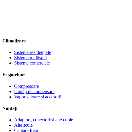
Climatizare
Sisteme rezidențiale
Sisteme multisplit
Sisteme comerciale
Frigotehnie
Compresoare
Unități de condensare
Vaporizatoare și accesorii
Noutăți
Adaptori, conectori si alte cuple
Alte scule
Cantare freon