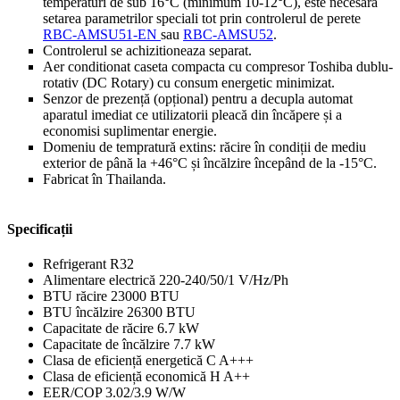
temperaturi de sub 16°C (minimum 10-12°C), este necesară
setarea parametrilor speciali tot prin controlerul de perete
RBC-AMSU51-EN
sau
RBC-AMSU52
.
Controlerul se achizitioneaza separat.
Aer conditionat caseta compacta cu compresor Toshiba dublu-
rotativ (DC Rotary) cu consum energetic minimizat.
Senzor de prezență (opțional) pentru a decupla automat
aparatul imediat ce utilizatorii pleacă din încăpere și a
economisi suplimentar energie.
Domeniu de tempratură extins: răcire în condiții de mediu
exterior de până la +46°C și încălzire începând de la -15°C.
Fabricat în Thailanda.
Specificații
Refrigerant
R32
Alimentare electrică
220-240/50/1 V/Hz/Ph
BTU răcire
23000 BTU
BTU încălzire
26300 BTU
Capacitate de răcire
6.7 kW
Capacitate de încălzire
7.7 kW
Clasa de eficiență energetică C
A+++
Clasa de eficiență economică H
A++
EER/COP
3.02/3.9 W/W