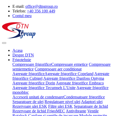
E-mail:
office@dtngroup.ro
Telefon:
+40 356 100 449
Contul meu
Acasa
Despre DTN
Frigotehnie
Compresoare frigorifice
Compresoare ermetice
Compresoare
semiermetice
Compresoare aer conditionat
Agregate frigorifice
Agregate frigorifice Copeland
Agregate
frigorifice Cubigel
Agregate frigorifice Danfoss Optyma
Agregate frigorifice Dorin
Agregate frigorifice Embraco
Agregate frigorifice Tecumseh L'Unite
Agregate frigorifice
monobloc
Accesorii unitati de condensare
Condensatoare frigorifice
Separatoare de ulei
Regulatoare nivel ulei
Adaptori ulei
Rezervoare ulei ESK
Filtre ulei ESK
Separatoare de lichid
Rezervoare de lichid FrigoMEC
Antivibrante
Ventile
Rotalock
Capilare si ventile de incarcare
Module protectie