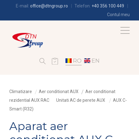
E-mail:
office@dtngroup.ro
Telefon:
+40 356 100 449
Contul meu
RO
EN
Climatizare
Aer conditionat AUX
Aer conditionat
rezidential AUX RAC
Unitati AC de perete AUX
AUX C-
Smart (R32)
Aparat aer