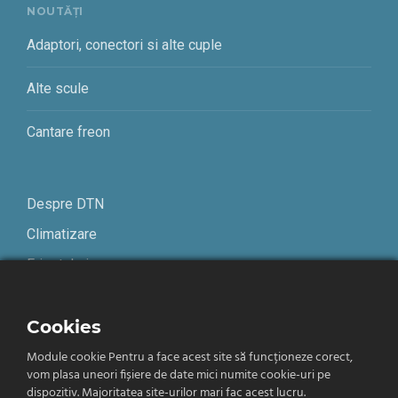
NOUTĂȚI
Adaptori, conectori si alte cuple
Alte scule
Cantare freon
Despre DTN
Climatizare
Frigotehnie
Contact
Cookies
Module cookie Pentru a face acest site să funcționeze corect,
Termeni și condiții
vom plasa uneori fișiere de date mici numite cookie-uri pe
Confidențialitate
dispozitiv. Majoritatea site-urilor mari fac acest lucru.