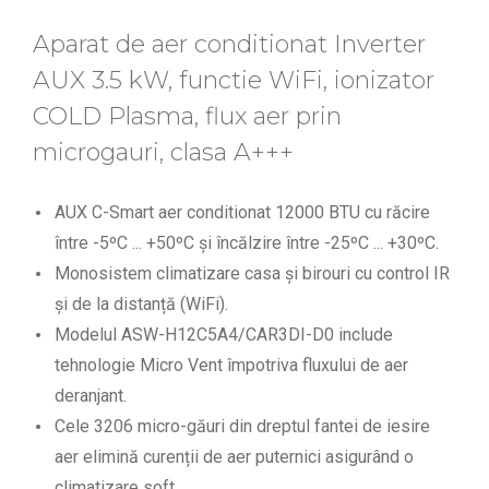
Aparat de aer conditionat Inverter
AUX 3.5 kW, functie WiFi, ionizator
COLD Plasma, flux aer prin
microgauri, clasa A+++
AUX C-Smart aer conditionat 12000 BTU cu răcire
între -5ºC ... +50ºC și încălzire între -25ºC ... +30ºC.
Monosistem climatizare casa și birouri cu control IR
și de la distanță (WiFi).
Modelul ASW-H12C5A4/CAR3DI-D0 include
tehnologie Micro Vent împotriva fluxului de aer
deranjant.
Cele 3206 micro-găuri din dreptul fantei de iesire
aer elimină curenții de aer puternici asigurând o
climatizare soft.