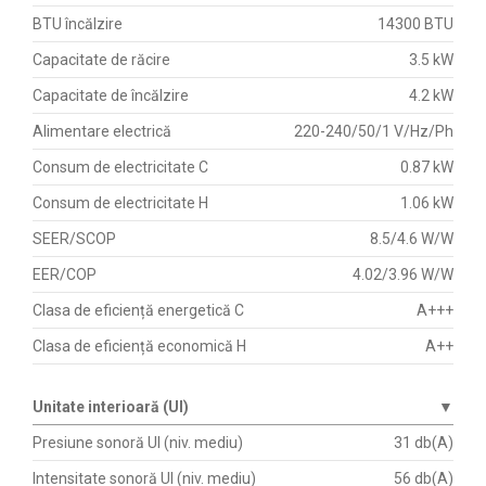
BTU încălzire
14300 BTU
Capacitate de răcire
3.5 kW
Capacitate de încălzire
4.2 kW
Alimentare electrică
220-240/50/1 V/Hz/Ph
Consum de electricitate C
0.87 kW
Consum de electricitate H
1.06 kW
SEER/SCOP
8.5/4.6 W/W
EER/COP
4.02/3.96 W/W
Clasa de eficiență energetică C
A+++
Clasa de eficiență economică H
A++
Unitate interioară (UI)
▼
Presiune sonoră UI (niv. mediu)
31 db(A)
Intensitate sonoră UI (niv. mediu)
56 db(A)