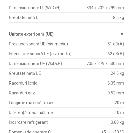
Dimensiuni nete UI (WxDxH)
834 x 202 x 299 mm
Greutate netă UI
8.5 kg
Unitate exterioară (UE)
▼
Presiune sonoră UE (niv. mediu)
51 dB(A)
Intensitate sonoră UE (niv. mediu)
62 dB(A)
Dimensiuni nete UE (WxDxH)
705 x 279 x 530 mm
Greutate netă UE
24.5 kg
Racorduri lichid
6.35 mm
Racorduri gaz
9.52 mm
Lungime maximă traseu
20 m
Diferență max. înălțime
10 m
Încărcare refrigerant
0.60 kg
Domeniu de operare C
+5 → +50 °C