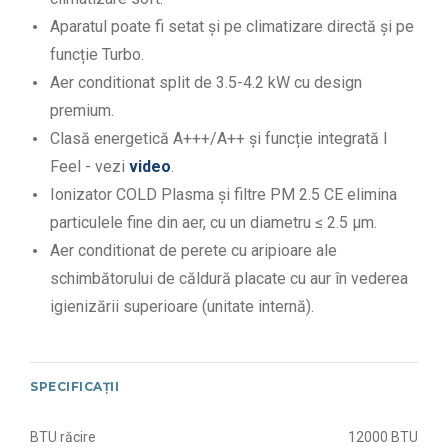
Aparatul poate fi setat și pe climatizare directă și pe
funcție Turbo.
Aer conditionat split de 3.5-4.2 kW cu design
premium.
Clasă energetică A+++/A++ și funcție integrată I
Feel - vezi
video
.
Ionizator COLD Plasma și filtre PM 2.5 CE elimina
particulele fine din aer, cu un diametru ≤ 2.5 µm.
Aer conditionat de perete cu aripioare ale
schimbătorului de căldură placate cu aur în vederea
igienizării superioare (unitate internă).
SPECIFICAȚII
BTU răcire
12000 BTU