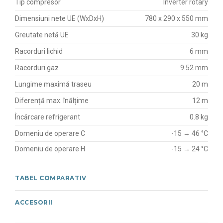
Tip compresor
Inverter rotary
Dimensiuni nete UE (WxDxH)
780 x 290 x 550 mm
Greutate netă UE
30 kg
Racorduri lichid
6 mm
Racorduri gaz
9.52 mm
Lungime maximă traseu
20 m
Diferență max. înălțime
12 m
Încărcare refrigerant
0.8 kg
Domeniu de operare C
-15 → 46 °C
Domeniu de operare H
-15 → 24 °C
TABEL COMPARATIV
ACCESORII