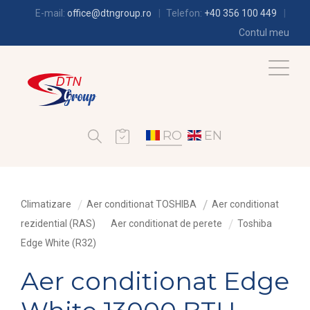
E-mail:
office@dtngroup.ro
Telefon:
+40 356 100 449
Contul meu
RO
EN
Climatizare
Aer conditionat TOSHIBA
Aer conditionat
rezidential (RAS)
Aer conditionat de perete
Toshiba
Edge White (R32)
Aer conditionat Edge