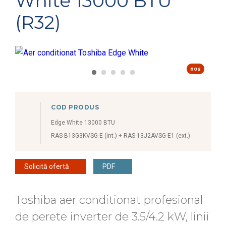
White 13000 BTU
(R32)
nou
COD PRODUS
Edge White 13000 BTU
RAS-B13G3KVSG-E (int.) + RAS-13J2AVSG-E1 (ext.)
Solicită ofertă
PDF
Toshiba aer conditionat profesional
de perete inverter de 3.5/4.2 kW, linii