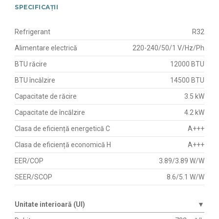
SPECIFICAȚII
Refrigerant
R32
Alimentare electrică
220-240/50/1 V/Hz/Ph
BTU răcire
12000 BTU
BTU încălzire
14500 BTU
Capacitate de răcire
3.5 kW
Capacitate de încălzire
4.2 kW
Clasa de eficiență energetică C
A+++
Clasa de eficiență economică H
A+++
EER/COP
3.89/3.89 W/W
SEER/SCOP
8.6/5.1 W/W
Unitate interioară (UI)
▼