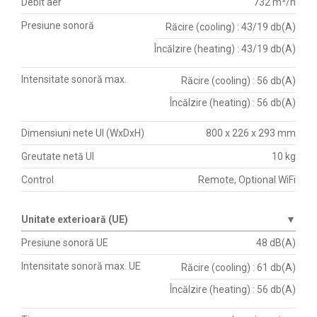
Debit aer
732 m³/h
Presiune sonoră
Răcire (cooling) : 43/19 db(A)
Încălzire (heating) : 43/19 db(A)
Intensitate sonoră max.
Răcire (cooling) : 56 db(A)
Încălzire (heating) : 56 db(A)
Dimensiuni nete UI (WxDxH)
800 x 226 x 293 mm
Greutate netă UI
10 kg
Control
Remote, Optional WiFi
Unitate exterioară (UE)
▼
Presiune sonoră UE
48 dB(A)
Intensitate sonoră max. UE
Răcire (cooling) : 61 db(A)
Încălzire (heating) : 56 db(A)