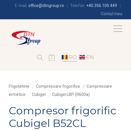
E-mail:
office@dtngroup.ro
Telefon:
+40 356 100 449
Contul meu
RO
EN
Frigotehnie
Compresoare frigorifice
Compresoare
ermetice
Cubigel
Cubigel LBP (R600a)
Compresor frigorific
Cubigel B52CL