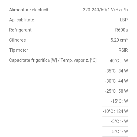
Alimentare electrică
220-240/50/1 V/Hz/Ph
Aplicabilitate
LBP
Refrigerant
R600a
Cilindree
5.20 cm³
Tip motor
RSIR
Capacitate frigorifică [W] / Temp. vaporiz. [°C]
-40°C : - W
-35°C : 34 W
-30°C : 44 W
-25°C : 58 W
-15°C : W
-10°C : 124 W
-5°C : - W
5°C : - W