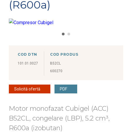
(R600a)
COD DTN
COD PRODUS
101.01.0027
B52CL
600270
Solicită ofertă
PDF
Motor monofazat Cubigel (ACC)
B52CL, congelare (LBP), 5.2 cm³,
R600a (izobutan)