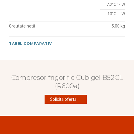
7,2°C : - W
10°C : - W
Greutate netă
5.00 kg
TABEL COMPARATIV
Compresor frigorific Cubigel B52CL
(R600a)
Solicită ofertă