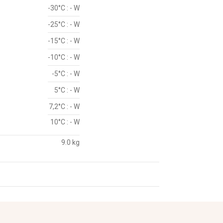
-30°C : - W
-25°C : - W
-15°C : - W
-10°C : - W
-5°C : - W
5°C : - W
7,2°C : - W
10°C : - W
9.0 kg