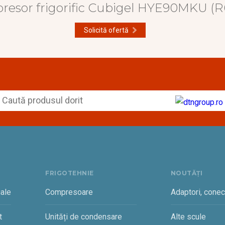
esor frigorific Cubigel HYE90MKU (
Solicită ofertă
FRIGOTEHNIE
NOUTĂȚI
iale
Compresoare
Adaptori, conect
t
Unități de condensare
Alte scule