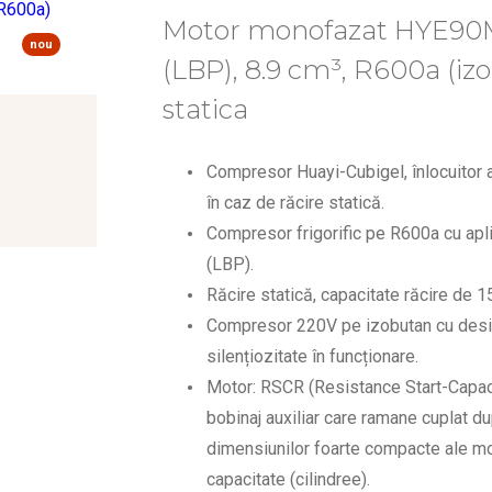
Motor monofazat HYE90
nou
(LBP), 8.9 cm³, R600a (izo
statica
Compresor Huayi-Cubigel, înlocuitor 
în caz de răcire statică.
Compresor frigorific pe R600a cu apli
(LBP).
Răcire statică, capacitate răcire de 
Compresor 220V pe izobutan cu desig
silențiozitate în funcționare.
Motor: RSCR (Resistance Start-Capaci
bobinaj auxiliar care ramane cuplat dup
dimensiunilor foarte compacte ale mot
capacitate (cilindree).