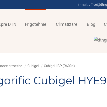
E-mail:
office@dtng
spre DTN
Frigotehnie
Climatizare
Blog
C
oare ermetice
Cubigel
Cubigel LBP (R600a)
gorific Cubigel HY