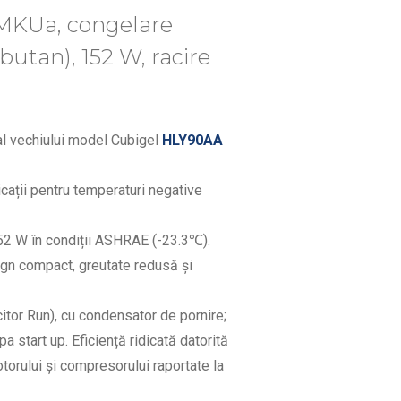
MKUa, congelare
butan), 152 W, racire
al vechiului model Cubigel
HLY90AA
cații pentru temperaturi negative
152 W în condiții ASHRAE (-23.3℃).
n compact, greutate redusă și
tor Run), cu condensator de pornire;
a start up. Eficiență ridicată datorită
orului și compresorului raportate la