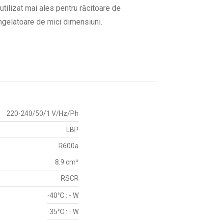
ilizat mai ales pentru răcitoare de
congelatoare de mici dimensiuni.
220-240/50/1 V/Hz/Ph
LBP
R600a
8.9 cm³
RSCR
-40°C : - W
-35°C : - W