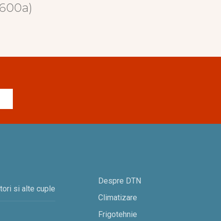
R600a)
Despre DTN
ori si alte cuple
Climatizare
Frigotehnie