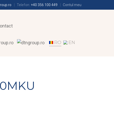
roup.ro
Telefon:
+40 356 100 449
Contul meu
ontact
RO
EN
E90MKU