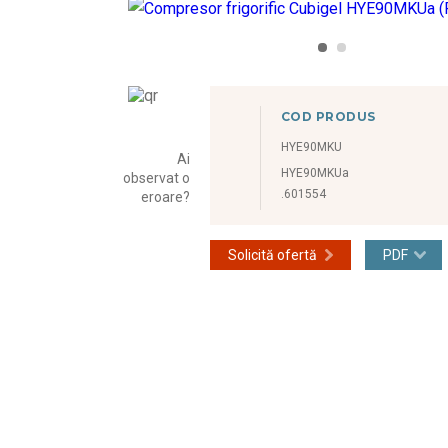
COD PRODUS
HYE90MKU
Ai
HYE90MKUa
observat o
.601554
eroare?
Solicită ofertă
PDF