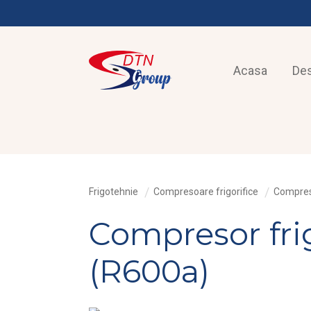
Acasa
De
Frigotehnie
Compresoare frigorifice
Compres
Compresor fri
(R600a)