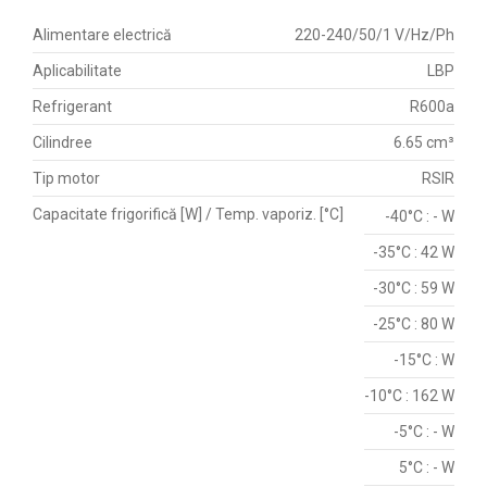
Alimentare electrică
220-240/50/1 V/Hz/Ph
Aplicabilitate
LBP
Refrigerant
R600a
Cilindree
6.65 cm³
Tip motor
RSIR
Capacitate frigorifică [W] / Temp. vaporiz. [°C]
-40°C : - W
-35°C : 42 W
-30°C : 59 W
-25°C : 80 W
-15°C : W
-10°C : 162 W
-5°C : - W
5°C : - W