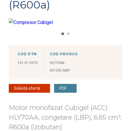
(R600a)
COD DTN
COD PRODUS
101.01.0070
HLY70AA
501392 MSP
Solicită ofertă
PDF
Motor monofazat Cubigel (ACC)
HLY70AA, congelare (LBP), 6.65 cm³,
R600a (izobutan)