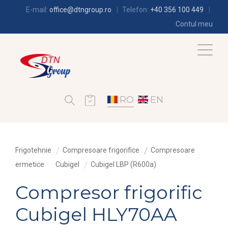
E-mail:
office@dtngroup.ro
Telefon:
+40 356 100 449
Contul meu
RO
EN
Frigotehnie
Compresoare frigorifice
Compresoare
ermetice
Cubigel
Cubigel LBP (R600a)
Compresor frigorific
Cubigel HLY70AA