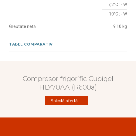
7,2°C : - W
10°C : - W
Greutate netă
9.10 kg
TABEL COMPARATIV
Compresor frigorific Cubigel
HLY70AA (R600a)
Solicită ofertă