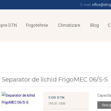
E-mail:
office@dtng
spre DTN
Frigotehnie
Climatizare
Blog
C
Separator de lichid FrigoMEC 06/S-S
Capacitat
COD DTN
193.31.1000
Vezi 