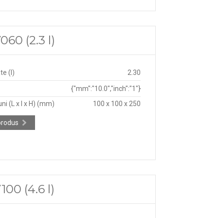
60 (2.3 l)
e (l)
2.30
{"mm":"10.0","inch":"1"}
ni (L x l x H) (mm)
100 x 100 x 250
produs
00 (4.6 l)