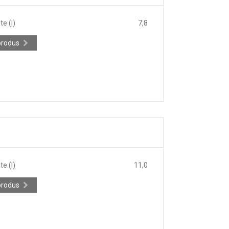
e (l)
7,8
produs
e (l)
11,0
produs