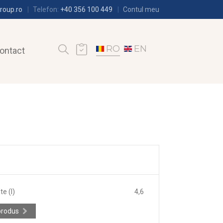
roup.ro
Telefon:
+40 356 100 449
Contul meu
RO
EN
ontact
e (l)
4,6
produs