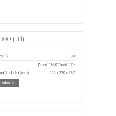
80 (11 l)
e (l)
11.00
{"mm":"16,0","inch":"1"}
ni (L x l x H) (mm)
220 x 220 x 367
produs