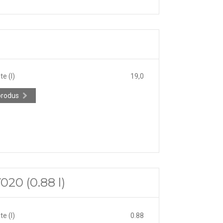
e (l)
19,0
produs
020 (0.88 l)
e (l)
0.88