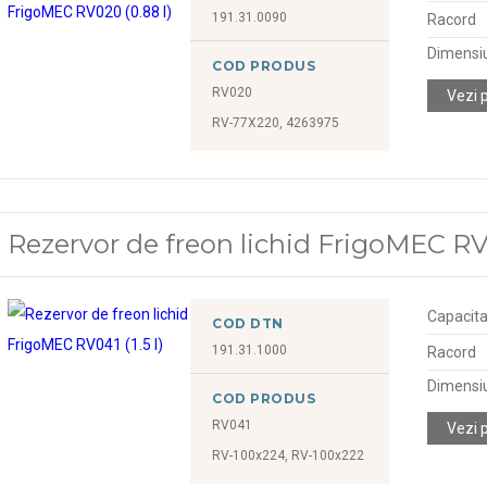
191.31.0090
Racord
Dimensiu
COD PRODUS
RV020
Vezi 
RV-77X220, 4263975
Rezervor de freon lichid FrigoMEC RV04
Capacitat
COD DTN
191.31.1000
Racord
Dimensiu
COD PRODUS
RV041
Vezi 
RV-100x224, RV-100x222