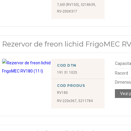
7,60l (RV150), 3218639,
RV-200X317
Rezervor de freon lichid FrigoMEC RV1
Capacitat
COD DTN
191.31.1025
Racord
Dimensiu
COD PRODUS
RV180
Vezi 
RV-220x367, 5211784