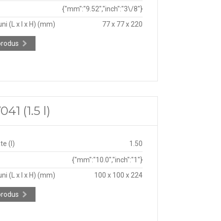
{"mm":"9.52","inch":"3\/8"}
ni (L x l x H) (mm)
77 x 77 x 220
produs
1 (1.5 l)
e (l)
1.50
{"mm":"10.0","inch":"1"}
ni (L x l x H) (mm)
100 x 100 x 224
produs