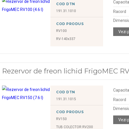
Capacitat
COD DTN
191.31.1010
Racord
Dimensiu
COD PRODUS
RV100
Vezi 
RV-140x337
Rezervor de freon lichid FrigoMEC RV1
Capacitat
COD DTN
191.31.1015
Racord
Dimensiu
COD PRODUS
RV150
Vezi 
TUB COLECTOR RV200