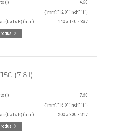
e (l)
4.60
{"mm":"12.0","inch":"1"}
ni (L x l x H) (mm)
140 x 140 x 337
produs
50 (7.6 l)
e (l)
7.60
{"mm":"16.0","inch":"1"}
ni (L x l x H) (mm)
200 x 200 x 317
produs