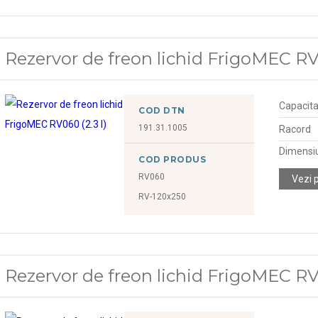
Rezervor de freon lichid FrigoMEC RV0
Capacitat
COD DTN
191.31.1005
Racord
Dimensiu
COD PRODUS
RV060
Vezi 
RV-120x250
Rezervor de freon lichid FrigoMEC RV1