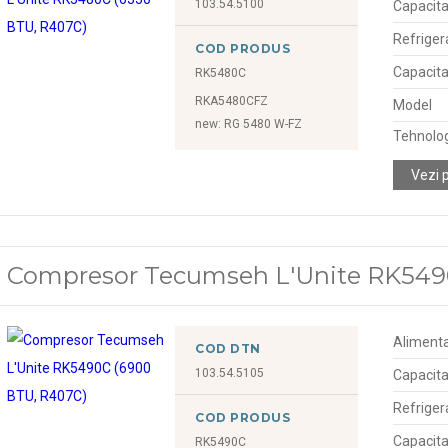
103.54.5100
Capacita
Refriger
COD PRODUS
Capacita
RK5480C
RKA5480CFZ
Model
new: RG 5480 W-FZ
Tehnolo
Vezi 
Compresor Tecumseh L'Unite RK549
Alimenta
COD DTN
103.54.5105
Capacita
Refriger
COD PRODUS
Capacita
RK5490C