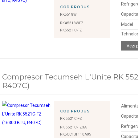
Refriger
COD PRODUS
Capacita
RK5518W
RKA5518WFZ
Model
RK5521 C-FZ
Tehnolo
Vezi 
Compresor Tecumseh L'Unite RK 552
R407C)
Alimenta
COD PRODUS
Capacita
RK 5521C-FZ
Refriger
RK 5521C-FZ3A
RK5CC1JF110A05
Capacita