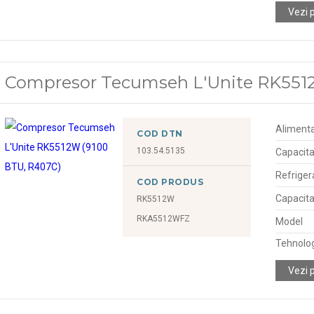
Vezi 
Compresor Tecumseh L'Unite RK551
Alimenta
COD DTN
103.54.5135
Capacita
Refriger
COD PRODUS
Capacita
RK5512W
RKA5512WFZ
Model
Tehnolo
Vezi 