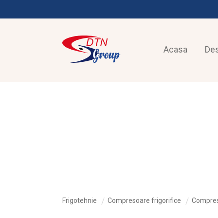
Acasa
De
FRIGOTEHNIE
Frigotehnie
Compresoare frigorifice
Compres