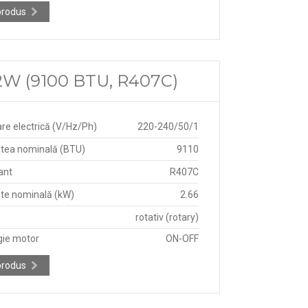
produs
2W (9100 BTU, R407C)
re electrică (V/Hz/Ph)
220-240/50/1
tea nominală (BTU)
9110
ant
R407C
te nominală (kW)
2.66
rotativ (rotary)
gie motor
ON-OFF
produs