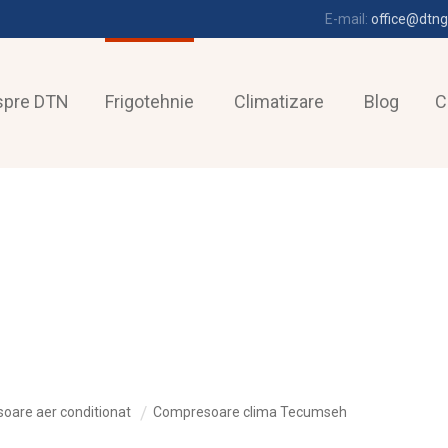
E-mail:
office@dtng
spre DTN
Frigotehnie
Climatizare
Blog
C
oare aer conditionat
Compresoare clima Tecumseh