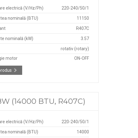
re electrică (V/Hz/Ph)
220-240/50/1
tea nominală (BTU)
11150
ant
R407C
te nominală (kW)
3.57
rotativ (rotary)
gie motor
ON-OFF
produs
8W (14000 BTU, R407C)
re electrică (V/Hz/Ph)
220-240/50/1
tea nominală (BTU)
14000