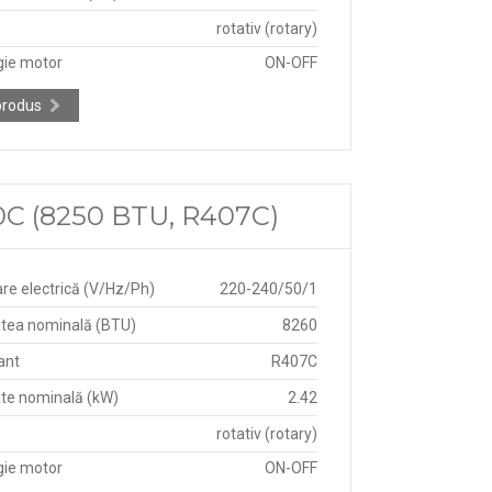
rotativ (rotary)
gie motor
ON-OFF
produs
0C (8250 BTU, R407C)
re electrică (V/Hz/Ph)
220-240/50/1
tea nominală (BTU)
8260
ant
R407C
te nominală (kW)
2.42
rotativ (rotary)
gie motor
ON-OFF