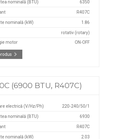
tea nominală (BTU)
6350
ant
R407C
te nominală (kW)
1.86
rotativ (rotary)
gie motor
ON-OFF
produs
0C (6900 BTU, R407C)
re electrică (V/Hz/Ph)
220-240/50/1
tea nominală (BTU)
6930
ant
R407C
te nominală (kW)
2.03