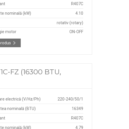
ant
R407C
te nominală (kW)
4.10
rotativ (rotary)
gie motor
ON-OFF
produs
1C-FZ (16300 BTU,
re electrică (V/Hz/Ph)
220-240/50/1
tea nominală (BTU)
16349
ant
R407C
te nominală (kW)
4.79