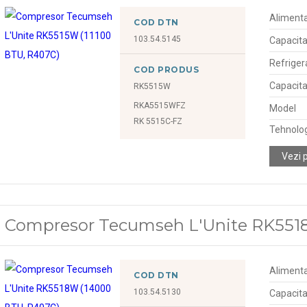
Alimenta
COD DTN
103.54.5145
Capacita
Refriger
COD PRODUS
Capacita
RK5515W
RKA5515WFZ
Model
RK 5515C-FZ
Tehnolo
Vezi 
Compresor Tecumseh L'Unite RK551
Alimenta
COD DTN
103.54.5130
Capacita