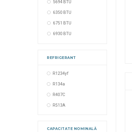
5694 BTU
6350 BTU
6751 BTU
6930 BTU
8260 BTU
9000 BTU
REFRIGERANT
9110 BTU
R1234yf
10000 BTU
R134a
11150 BTU
R407C
14000 BTU
R513A
16349 BTU
CAPACITATE NOMINALĂ