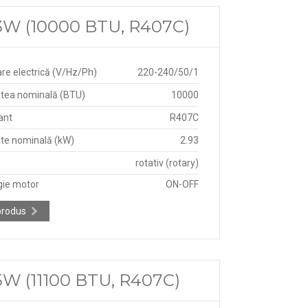
3W (10000 BTU, R407C)
re electrică (V/Hz/Ph)
220-240/50/1
tea nominală (BTU)
10000
ant
R407C
te nominală (kW)
2.93
rotativ (rotary)
gie motor
ON-OFF
produs
W (11100 BTU, R407C)