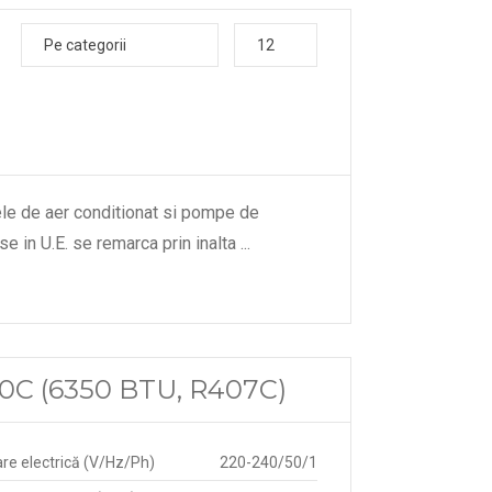
Pe categorii
12
le de aer conditionat si pompe de
se in U.E. se remarca prin inalta
...
0C (6350 BTU, R407C)
re electrică (V/Hz/Ph)
220-240/50/1