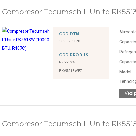
Compresor Tecumseh L'Unite RK551
Alimenta
COD DTN
103.54.5120
Capacita
Refriger
COD PRODUS
Capacita
RK5513W
RKA5513WFZ
Model
Tehnolo
Vezi 
Compresor Tecumseh L'Unite RK5515