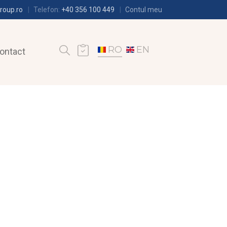
roup.ro
Telefon:
+40 356 100 449
Contul meu
RO
EN
ontact