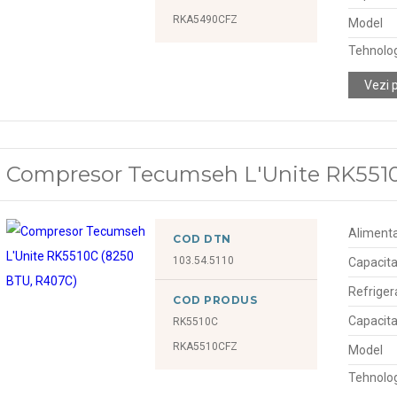
RKA5490CFZ
Model
Tehnolo
Vezi 
Compresor Tecumseh L'Unite RK551
Alimenta
COD DTN
103.54.5110
Capacita
Refriger
COD PRODUS
Capacita
RK5510C
RKA5510CFZ
Model
Tehnolo