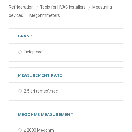
Refrigeration
Tools for HVAC installers
Measuring
devices
Megohmmeters
BRAND
Fieldpiece
MEASUREMENT RATE
2.5 ori (times)/sec.
MEGOHMS MEASUREMENT
≤ 2000 Megohm