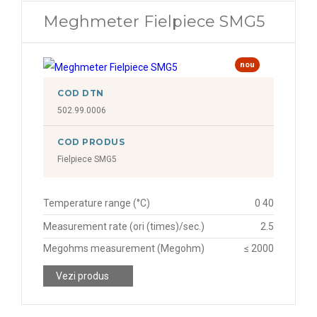
Meghmeter Fielpiece SMG5
nou
COD DTN
502.99.0006
COD PRODUS
Fielpiece SMG5
Temperature range (°C)
0 40
Measurement rate (ori (times)/sec.)
2.5
Megohms measurement (Megohm)
≤ 2000
Vezi produs