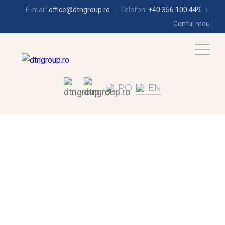
E-mail:
office@dtngroup.ro
Telefon:
+40 356 100 449
Contul meu
RO
EN
REFRIGERATION