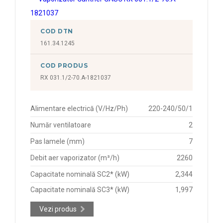
COD DTN
161.34.1245
COD PRODUS
RX 031.1/2-70.A-1821037
Alimentare electrică (V/Hz/Ph)
220-240/50/1
Număr ventilatoare
2
Pas lamele (mm)
7
Debit aer vaporizator (m³/h)
2260
Capacitate nominală SC2* (kW)
2,344
Capacitate nominală SC3* (kW)
1,997
Vezi produs