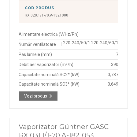
COD PRODUS
RX 020.1/1-70.A-1821000
Alimentare electrică (V/Hz/Ph)
220-240/50/1 220-240/60/1
Număr ventilatoare
1
Pas lamele (mm)
7
Debit aer vaporizator (m³/h)
390
Capacitate nominală SC2* (kW)
0,787
Capacitate nominală SC3* (kW)
0,649
Vezi produs
Vaporizator Güntner GASC
RX 031.1/1-70.A-1821053