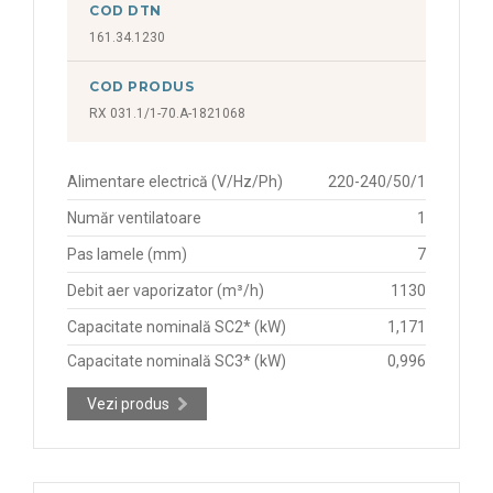
COD DTN
161.34.1230
COD PRODUS
RX 031.1/1-70.A-1821068
Alimentare electrică (V/Hz/Ph)
220-240/50/1
Număr ventilatoare
1
Pas lamele (mm)
7
Debit aer vaporizator (m³/h)
1130
Capacitate nominală SC2* (kW)
1,171
Capacitate nominală SC3* (kW)
0,996
Vezi produs