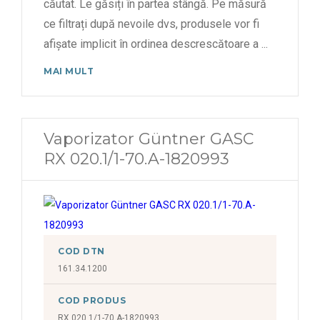
căutat. Le găsiți în partea stângă. Pe măsură
ce filtrați după nevoile dvs, produsele vor fi
6,562 kW
afișate implicit în ordinea descrescătoare a
...
6,820 kW
MAI MULT
6,913 kW
8,206 kW
Vaporizator Güntner GASC
RX 020.1/1-70.A-1820993
COD DTN
161.34.1200
COD PRODUS
RX 020.1/1-70.A-1820993