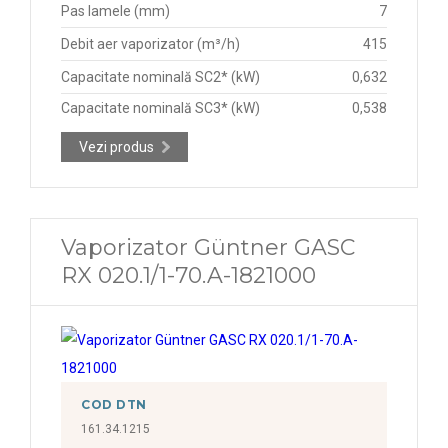
Pas lamele (mm)
7
Debit aer vaporizator (m³/h)
415
Capacitate nominală SC2* (kW)
0,632
Capacitate nominală SC3* (kW)
0,538
Vezi produs
Vaporizator Güntner GASC
RX 020.1/1-70.A-1821000
COD DTN
161.34.1215