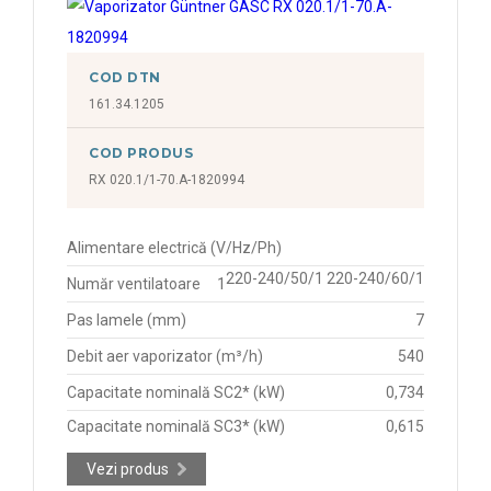
COD DTN
161.34.1205
COD PRODUS
RX 020.1/1-70.A-1820994
Alimentare electrică (V/Hz/Ph)
220-240/50/1 220-240/60/1
Număr ventilatoare
1
Pas lamele (mm)
7
Debit aer vaporizator (m³/h)
540
Capacitate nominală SC2* (kW)
0,734
Capacitate nominală SC3* (kW)
0,615
Vezi produs