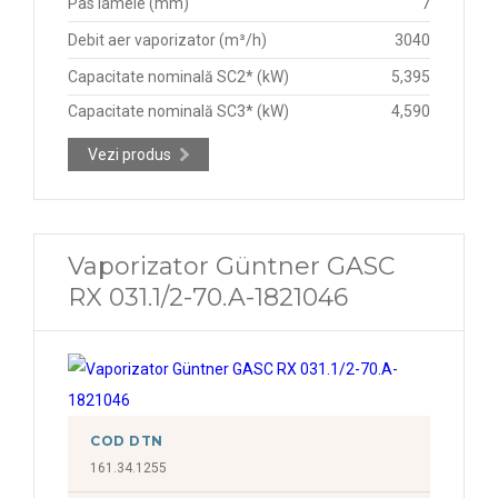
Pas lamele (mm)
7
Debit aer vaporizator (m³/h)
3040
Capacitate nominală SC2* (kW)
5,395
Capacitate nominală SC3* (kW)
4,590
Vezi produs
Vaporizator Güntner GASC
RX 031.1/2-70.A-1821046
COD DTN
161.34.1255