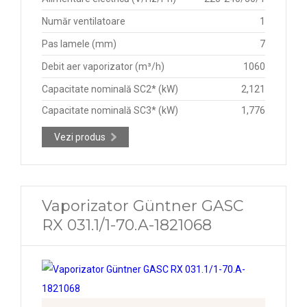
Număr ventilatoare
1
Pas lamele (mm)
7
Debit aer vaporizator (m³/h)
1060
Capacitate nominală SC2* (kW)
2,121
Capacitate nominală SC3* (kW)
1,776
Vezi produs
Vaporizator Güntner GASC
RX 031.1/1-70.A-1821068