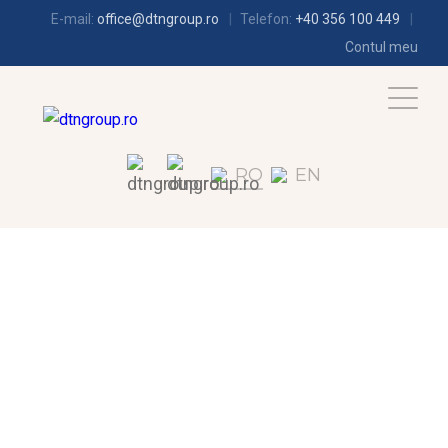
E-mail:
office@dtngroup.ro
Telefon:
+40 356 100 449
Contul meu
RO
EN
FRIGOTEHNIE