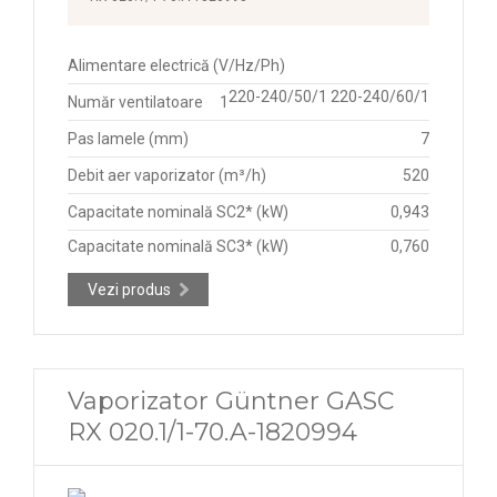
Alimentare electrică (V/Hz/Ph)
220-240/50/1 220-240/60/1
Număr ventilatoare
1
Pas lamele (mm)
7
Debit aer vaporizator (m³/h)
520
Capacitate nominală SC2* (kW)
0,943
Capacitate nominală SC3* (kW)
0,760
Vezi produs
Vaporizator Güntner GASC
RX 020.1/1-70.A-1820994