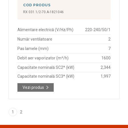
COD PRODUS
RX 031.1/2-70.A-1821046
Alimentare electrică (V/Hz/Ph)
220-240/50/1
Număr ventilatoare
2
Pas lamele (mm)
7
Debit aer vaporizator (m³/h)
1600
Capacitate nominală SC2* (kW)
2,344
Capacitate nominală SC3* (kW)
1,997
Vezi produs
1
2