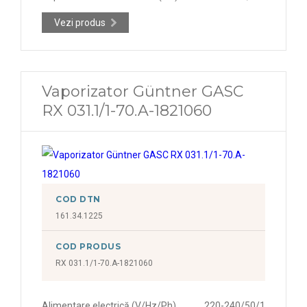
Vezi produs
Vaporizator Güntner GASC
RX 031.1/1-70.A-1821060
COD DTN
161.34.1225
COD PRODUS
RX 031.1/1-70.A-1821060
Alimentare electrică (V/Hz/Ph)
220-240/50/1