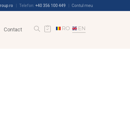
roup.ro
Telefon:
+40 356 100 449
Contul meu
RO
EN
Contact