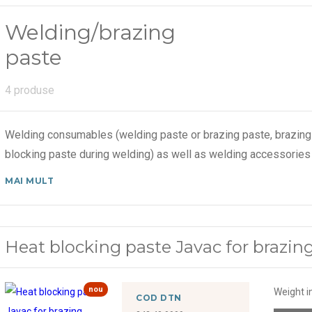
Welding/brazing
paste
4 produse
Welding consumables (welding paste or brazing paste, brazing s
blocking paste during welding) as well as welding accessories
MAI MULT
Heat blocking paste Javac for brazin
nou
Weight i
COD DTN