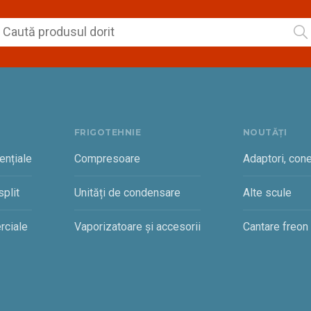
FRIGOTEHNIE
NOUTĂȚI
ențiale
Compresoare
Adaptori, cone
plit
Unități de condensare
Alte scule
rciale
Vaporizatoare și accesorii
Cantare freon