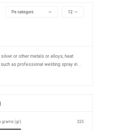
Pe categorii
12
ilver or other metals or alloys, heat
 such as professional welding spray in
...
g
n grams (gr)
325