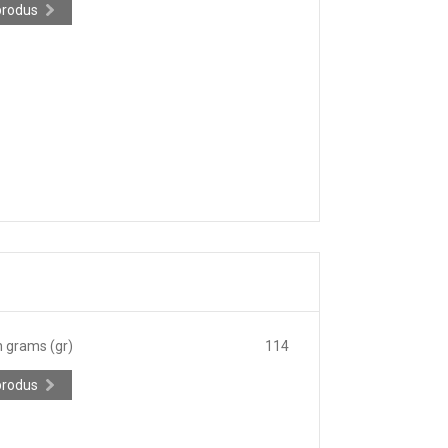
produs
n grams (gr)
114
produs