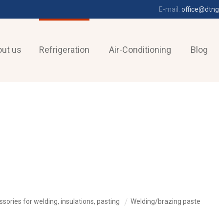
E-mail:
office@dtng
ut us
Refrigeration
Air-Conditioning
Blog
sories for welding, insulations, pasting
Welding/brazing paste