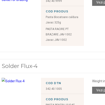
342.40.9999
Vezi 
COD PRODUS
Pasta blocatoare caldura
Javac 325g
PASTA RACIRE PT
BRAZARE JAV-1002
Javac JAV-1002
Solder Flux-4
Weight i
COD DTN
342.40.1005
Vezi 
COD PRODUS
PASTA PENTRU SUDAT