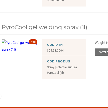
3000006860
PyroCool gel welding spray (1l)
nou
Weight i
COD DTN
305.98.0004
Vezi 
COD PRODUS
Spray protectie sudura
PyroCool (1l)