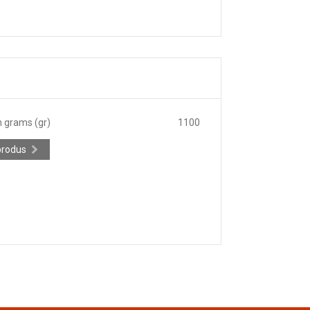
n grams (gr)
1100
produs