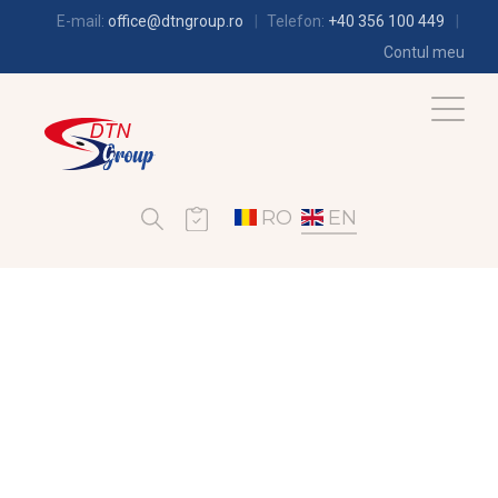
E-mail:
office@dtngroup.ro
Telefon:
+40 356 100 449
Contul meu
RO
EN
AIR-CONDITIONING