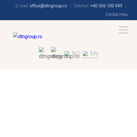
E-mail:
office@dtngroup.ro
Telefon:
+40 356 100 449
Contul meu
RO
EN
REFRIGERATION