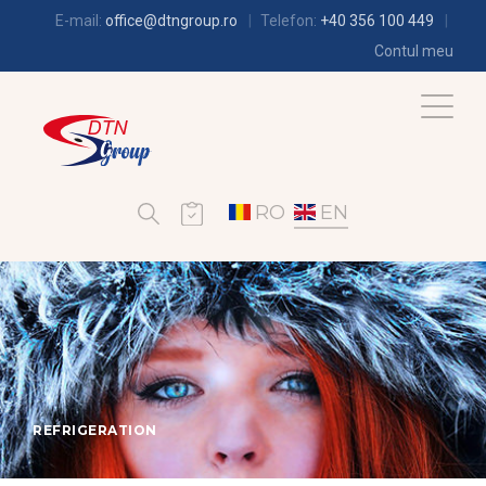
E-mail:
office@dtngroup.ro
Telefon:
+40 356 100 449
Contul meu
RO
EN
REFRIGERATION