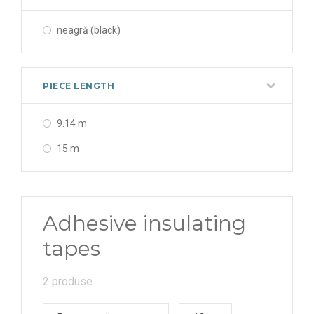
neagră (black)
PIECE LENGTH
9.14 m
15 m
Adhesive insulating
tapes
2 produse