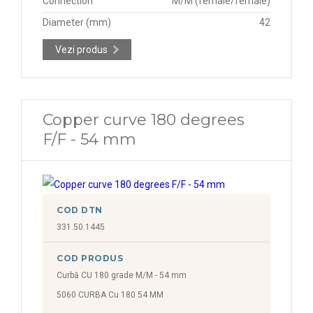
Connection
M/M (female/female)
Diameter (mm)
42
Vezi produs
Copper curve 180 degrees
F/F - 54 mm
COD DTN
331.50.1445
COD PRODUS
Curbă CU 180 grade M/M - 54 mm
5060 CURBA Cu 180 54 MM