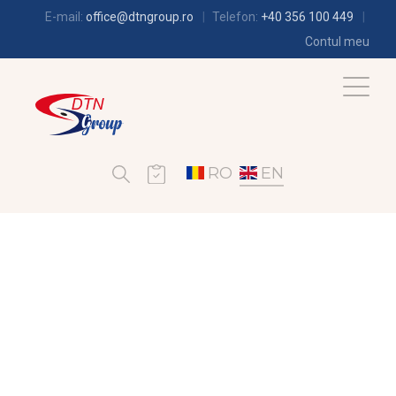
E-mail:
office@dtngroup.ro
Telefon:
+40 356 100 449
Contul meu
RO
EN
REFRIGERATION