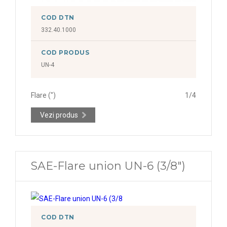
COD DTN
332.40.1000
COD PRODUS
UN-4
Flare (")
1/4
Vezi produs
SAE-Flare union UN-6 (3/8")
COD DTN