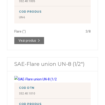
332.40.1005
COD PRODUS
UN-6
Flare (")
3/8
Vezi produs
SAE-Flare union UN-8 (1/2")
COD DTN
332.40.1010
COD PRODUS