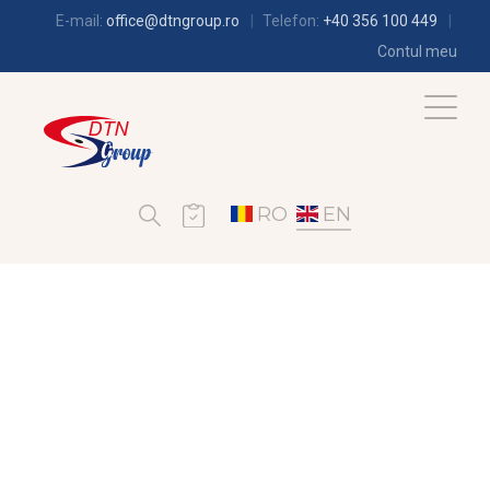
E-mail:
office@dtngroup.ro
Telefon:
+40 356 100 449
Contul meu
RO
EN
REFRIGERATION