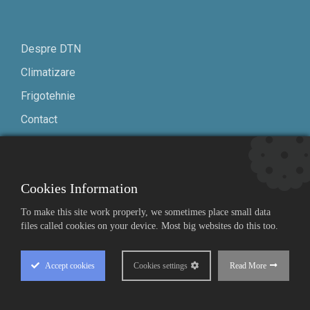
Despre DTN
Climatizare
Frigotehnie
Contact
Termeni și condiții
Confidențialitate
Cookies Information
English
To make this site work properly, we sometimes place small data
files called cookies on your device. Most big websites do this too.
Accept
cookies
Cookies settings
Read More
© 2019-2026 DTN. Toate drepturile rezervate.
Cookie