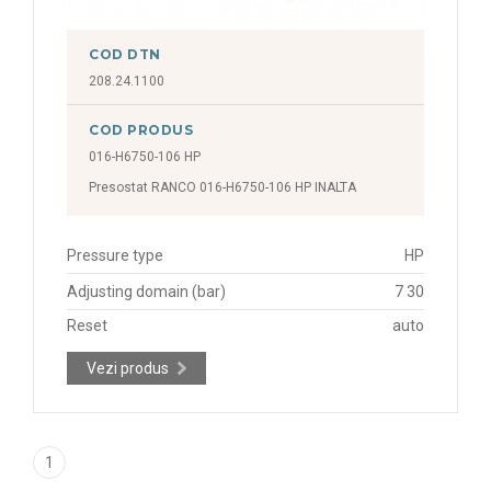
COD DTN
208.24.1100
COD PRODUS
016-H6750-106 HP
Presostat RANCO 016-H6750-106 HP INALTA
Pressure type
HP
Adjusting domain (bar)
7 30
Reset
auto
Vezi produs
1