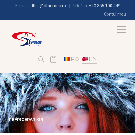
E-mail:
office@dtngroup.ro
Telefon:
+40 356 100 449
Contul meu
RO
EN
REFRIGERATION