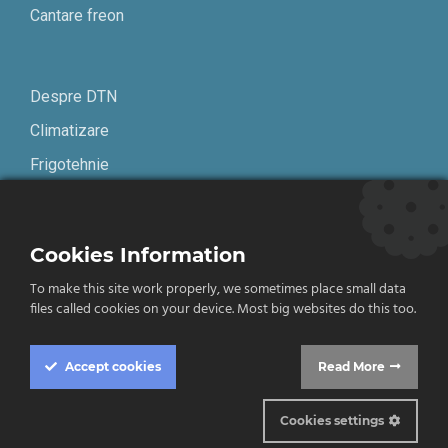
Cantare freon
Despre DTN
Climatizare
Frigotehnie
Contact
Cookies Information
Termeni și condiții
To make this site work properly, we sometimes place small data
Confidențialitate
files called cookies on your device. Most big websites do this too.
English
Accept
cookies
Read More
Cookies settings
© 2019-2026 DTN. Toate drepturile rezervate.