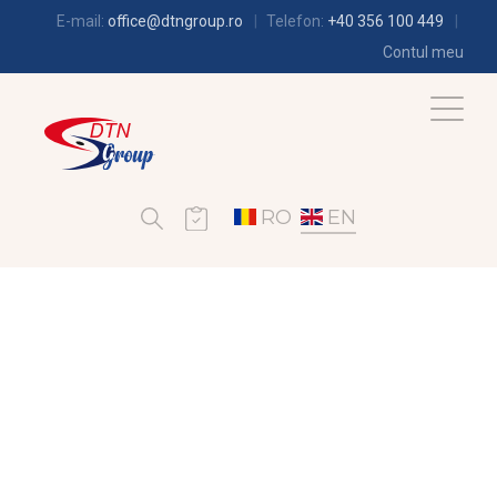
E-mail:
office@dtngroup.ro
Telefon:
+40 356 100 449
Contul meu
RO
EN
LORAND