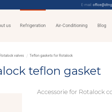
E-mail:
office@dtng
ut us
Refrigeration
Air-Conditioning
Blog
Rotalock valves
Teflon gaskets for Rotalock
alock teflon gasket
Accessorie for Rotalock c