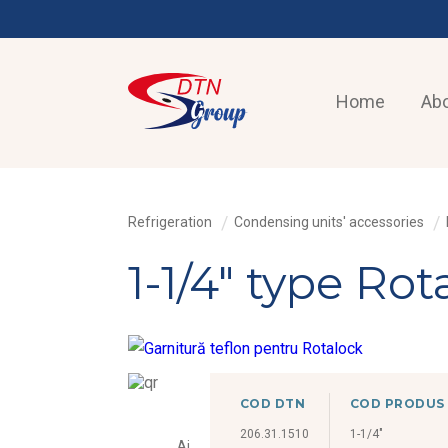
Home
Abo
Refrigeration
Condensing units' accessories
1-1/4" type Rot
COD DTN
COD PRODUS
206.31.1510
1-1/4"
Ai