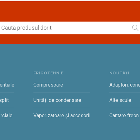
FRIGOTEHNIE
NOUTĂȚI
ențiale
Compresoare
Adaptori, cone
plit
Unități de condensare
Alte scule
rciale
Vaporizatoare și accesorii
Cantare freon