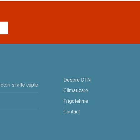
Despre DTN
ctori si alte cuple
Climatizare
Frigotehnie
Contact