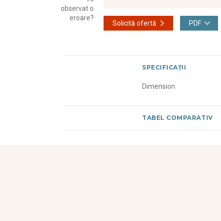
observat o
eroare?
Solicită ofertă
PDF
SPECIFICAȚII
Dimension
TABEL COMPARATIV