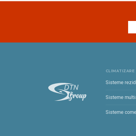
CLIMATIZARE
Sisteme rezid
Sisteme multis
Sisteme come