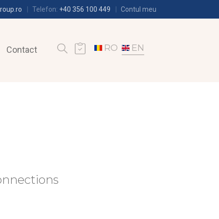
roup.ro
Telefon:
+40 356 100 449
Contul meu
RO
EN
Contact
onnections